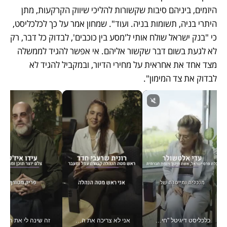
היזמים, ביניהם סיבות שקשורות להליכי שיווק הקרקעות, מתן 
היתרי בניה, תשומות בניה. ועוד". שמחון אמר על כך לכלכליסט, 
כי "בנק ישראל שולח אותי ל'מסע בין כוכבים', לבדוק כל דבר, רק 
לא לגעת בשום דבר שקשור אליהם. אי אפשר להגיד לממשלה 
מצד אחד את אחראית על מחירי הדיור, ובמקביל להגיד לא 
לבדוק את צד המימון".
כלכליסט דיגיטל "חינוך הוא המשימה של החיים שלי"_v
אני לא צריכה את המשרד: רונית שרעבי-חדד מנהלת ארגון של 30000 עובדים מכל מקום_v
זה שינה לי את החיים: 