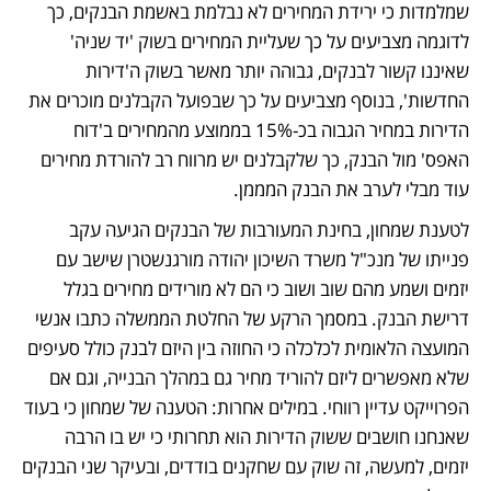
שמלמדות כי ירידת המחירים לא נבלמת באשמת הבנקים, כך 
לדוגמה מצביעים על כך שעליית המחירים בשוק 'יד שניה' 
שאיננו קשור לבנקים, גבוהה יותר מאשר בשוק ה'דירות 
החדשות', בנוסף מצביעים על כך שבפועל הקבלנים מוכרים את 
הדירות במחיר הגבוה בכ-15% בממוצע מהמחירים ב'דוח 
האפס' מול הבנק, כך שלקבלנים יש מרווח רב להורדת מחירים 
עוד מבלי לערב את הבנק המממן. 
לטענת שמחון, בחינת המעורבות של הבנקים הגיעה עקב 
פנייתו של מנכ"ל משרד השיכון יהודה מורגנשטרן שישב עם 
יזמים ושמע מהם שוב ושוב כי הם לא מורידים מחירים בגלל 
דרישת הבנק. במסמך הרקע של החלטת הממשלה כתבו אנשי 
המועצה הלאומית לכלכלה כי החוזה בין היזם לבנק כולל סעיפים 
שלא מאפשרים ליזם להוריד מחיר גם במהלך הבנייה, וגם אם 
הפרוייקט עדיין רווחי. במילים אחרות: הטענה של שמחון כי בעוד 
שאנחנו חושבים ששוק הדירות הוא תחרותי כי יש בו הרבה 
יזמים, למעשה, זה שוק עם שחקנים בודדים, ובעיקר שני הבנקים 