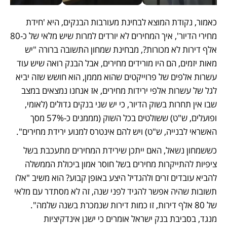
כאמור, נקודת המוצא לבחינת מעורבות הבנקים, היא 'חידת 
מחירי הדיור', איך המחירים לא יורדים למרות שיש מלאי של כ-80 
אלף דירות לא מכורות?, מבחינת שמחון התשובה ברורה "יש 
מאות יזמים, הם היו מורידים מחירים, אבל הבנק רואה שיש עוד 
עשרות אלפים של פרוייקטים שהוא מממן, הוא חושש שזה יביא 
לגל של עשרות אלפי ירידות מחירים, אז אנחנו נמצאים במצב 
שבו אין תחרות בשוק הדיור, כי יש שני בנקים גדולים (לאומי, 
ופועלים, ש"ט) ששולטים בכל השוק (מממנים כ-57% מסך 
האשראי לבנייה, ש"ט) ויש להם אינטרס למנוע ירידת מחירים".
כששמחון נשאל, האם ייתכן שירידת המחירים מתעכבת בשל 
ציפיות להתייקרות מחירים בשל חוסר אמון ביכולת הממשלה 
להביא עובדים זרים ולהגדיל היצע באופן קבוע? הוא משיב "אלו 
תשובות שהיה אפשר להגיד לפני שנה, זה לא מסתדר עם מלאי 
של 80 אלף דירות, זו כמות דירות שנמכרת בשנה שלמה". 
מנגד, בסביבת בנק ישראל אומרים כי ישנן אינדקיציות 