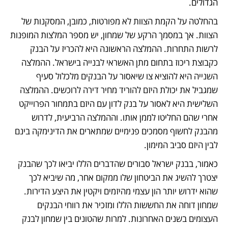
הגדולים. 
בהחלטה על הקמת הצוות לא מפורטות, כמובן, המסקנות של 
הצוות. אך במסמך הרקע של שמחון, יש מספר המלצות המופנות 
לרשות התחרות. ההמלצה הראשונה היא להכריז על הבנק 
כקבוצת ריכוז בתחום מתן האשראי לבנייה בישראל. ההמלצה 
השנייה היא להוציא צו שיאסור על הבנקים מלכלול סעיף 
שמגביל את יכולת היזם להוריד מחיר דירה לרוכשים. ההמלצה 
השלישית היא לאסור על בנק לדון עם היזם בתמחור הפרוייקט 
אחרי שהם החליטו לממן אותו. וההמלצה הרביעית, לדרוש 
מהבנק לחשוף מסמכים פנימיים שמתארים את הדינימקה בינם 
לבין היזם סביב המימון. 
כאמור, בבנק ישראל סבורים שהדברים הללו יביאו לכך שהבנק 
יצטרך להשיג את הביטחון שלו ממקום אחר, מה שיביא לכך 
שהוא ידרוש יותר הון עצמי מהיזמים ויקטין את היצע הדירות. 
שמחון דוחה את החששות הללו ומזכיר את רווחי הבנקים 
העצומים בשנים האחרונות. למרות שהטונים בין שמחון לבנק 