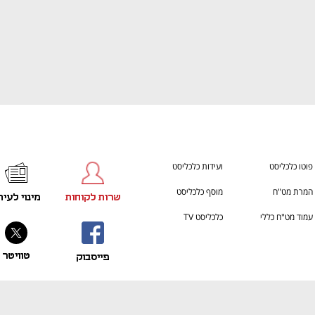
ענף במתח גבוה
מדברים כלכלה, עסקים ומה שב
פוטו כלכליסט
ועידות כלכליסט
המרת מט"ח
מוסף כלכליסט
שרות לקוחות
מינוי לעית
עמוד מט"ח כללי
כלכליסט TV
טוויטר
פייסבוק