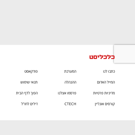
CTech – the
הבית של ההייטק הישראלי
כתבו לנו
המערכת
פודקאסט
המייל האדום
ההנהלה
תנאי שימוש
מדיניות פרטיות
פרסמו אצלנו
הפוך לדף הבית
קורסים אונליין
CTECH
דילים לחו"ל