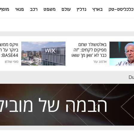
כלכליסט-טק
בארץ
נדל"ן
עולם
משפט
רכב
פנאי
מוסף
באלטשולר שחם
וויקס ממש
מפיקים לקחים: "זה
ביוקר על ר
כבר לא 'וואן מן' שואו
44
של גילעד"
אלמוג עזר
סופי שולמן
מיליון דולר
Du