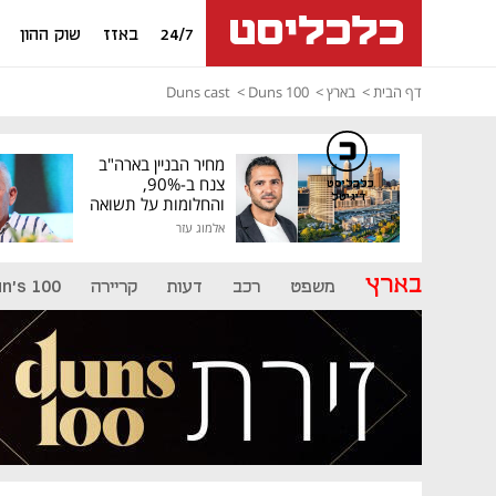
24/7
באזז
שוק ההון
דף הבית
בארץ
Duns 100
Duns cast
מחיר הבניין בארה"ב
צנח ב-90%,
כלכליסט
דיגיטל
והחלומות על תשואה
גבוהה התנפצו
אלמוג עזר
בארץ
משפט
רכב
דעות
קריירה
n's 100