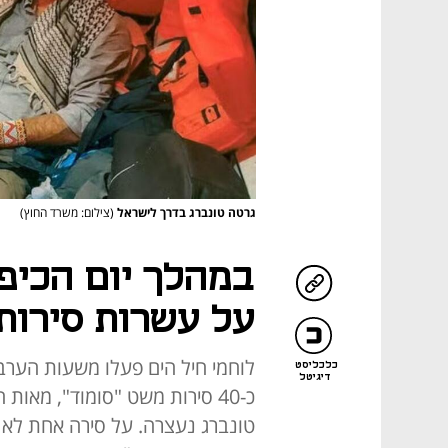
גרטה טונברג בדרך לישראל
(צילום: משרד החוץ)
במהלך יום הכיפ
על עשרות סירות
לוחמי חיל הים פעלו משעות הער
כלכליסט
דיגיטל
כ-40 סירות משט "סומוד", מאו
טונברג נעצרה. על סירה אחת לא 