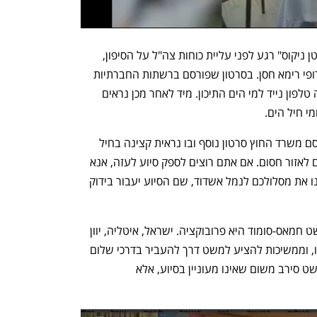
באחד התיעודים, נראים חברי הסירה "קפטן ניקוס" רגע לפני עליית כוחות צה"ל על הסיפון, 
כשבין הפעילים גם חברת הפרלמנט האירופי רימא חסן. בסרטון שפורסם ברשתות החברתיות 
נראית חסן ניגשת לחלון הסירה - ומשליכה טלפון נייד למי הים התיכון. מיד לאחר מכן נראים 
י חיל הים. 
בטרם החלה ההשתלטות על הסירות, פרסם משרד החוץ סרטון נוסף ובו נראית קצינה בחיל 
הים כורזת לפעילי המשט: "אתם מתקרבים לאזור חסום. אם אתם רוצים לספק סיוע לעזה, אנא 
עשו זאת בערוצים המקובלים. בבקשה שנו את מסלולכם לנמל אשדוד, שם הסיוע יעבור בידוק 
בהודעה נכתב כי "המטרה היחידה של משט חמאס-סומוד היא פרובוקציה. ישראל, איטליה, יוון 
והפטריארכיה הלטינית של ירושלים הציעו, וממשיכות להציע למשט דרך להעביר בדרכי שלום 
כל סיוע שעשוי להיות ברשותם לעזה. המשט סירב משום שאינו מעוניין בסיוע, אלא 