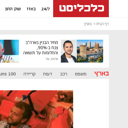
24/7
באזז
שוק ההון
דף הבית
בארץ
מחיר הבניין בארה"ב
צנח ב-90%,
והחלומות על תשואה
גבוהה התנפצו
אלמוג עזר
בארץ
משפט
רכב
דעות
קריירה
uns 100