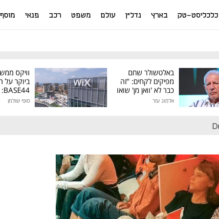
כלכליסט-טק
בארץ
נדל"ן
עולם
משפט
רכב
פנאי
מוסף
באלטשולר שחם
וויקס ממש
מפיקים לקחים: "זה
ביוקר על ר
כבר לא 'וואן מן' שואו
44
של גילעד"
אלמוג עזר
סופי שולמן
מיליון דולר
D