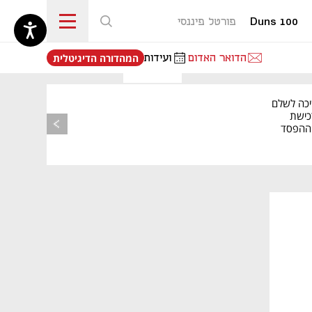
Duns 100
פורטל פיננסי
נפתח בכרטיסייה חדשה
הדואר האדום
ועידות
המהדורה הדיגיטלית
יכה לשלם
כישת
BASE: ההפסד
הרבעוני זינק ל-76