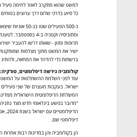
CTech – the
הבית של ההייטק הישראלי
כל סיוע בדרכי שלום דרך ערוצים בטוחים ל
ברשתות כדי להדהד את המחאה, ולהתיג א
קולומביה גירשה דיפלומטים, טורקיה: 
דיפלומטי שם.