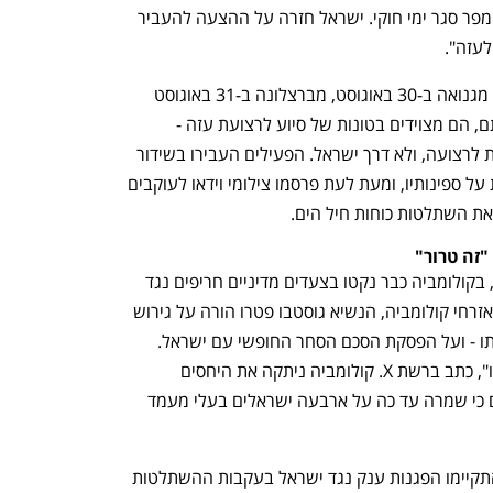
ענף במתח גבוה
מדברים כלכלה, עסקים ומה שב
למשט שהוא מתקרב לאזור לחימה פעיל ומפר סגר ימי חוקי. ישראל חזרה על ההצעה להעביר 
עזה". 
כ-500 הפעילים שטו בכ-50 אוניות שיצאו מגנואה ב-30 באוגוסט, מברצלונה ב-31 באוגוסט 
ומתוניסיה וקטניה ב-4 בספטמבר. לטענתם, הם מצוידים בטונות של סיוע לרצועת עזה - 
תרופות ומזון - שאותו דרשו להעביר ישירות לרצועה, ולא דרך ישראל. הפעילים העבירו בשידור 
ישיר את המשט מתוך מצלמות שמותקנות על ספינותיו, ומעת לעת פרסמו צילומי וידאו לעוקבים 
ת השתלטות כוחות חיל הים.
"זה טרור"
עוד לפני השלמת ההשתלטות על המשט, בקולומביה כבר נקטו בצעדים מדיניים חריפים נגד 
ישראל. בעקבות מעצרם של שני פעילים אזרחי קולומביה, הנשיא גוסטבו פטרו הורה על גירוש 
המשלחת הדיפלומטית הישראלית ממדינתו - ועל הפסקת הסכם הסחר החופשי עם ישראל. 
"מדובר בפשע בינלאומי חדש מצד נתניהו", כתב ברשת X. קולומביה ניתקה את היחסים 
הדיפלומטיים עם ישראל בשנת 2024, אם כי שמרה עד כה על ארבעה ישראלים בעלי מעמד 
הן בקולומביה והן במדינות רבות אחרות התקיימו הפגנות ענק נגד ישראל בעקבות ההשתלטות 