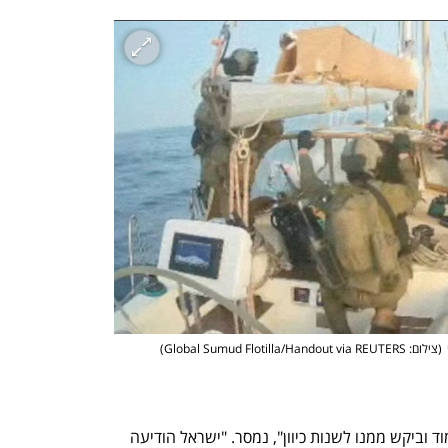
נפתח בכרטיסייה חדשה
נפתח בכרטיסייה חדשה
(
צילום: Global Sumud Flotilla/Handout via REUTERS
)
"חיל הים הישראלי פנה למשט חמאס-סומוד וביקש ממנו לשנות כיוון", נמסר. "ישראל הודיעה 