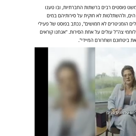
במהלך היממה האחרונה פרסמו פעילי המשט פוסטים רבים ברשתות החברתיות, ובו טענו 
להפעלת אלימות כלפיהם מצד לוחמי חיל הים, ולהשתלטות לא חוקית על סירותיהם במים 
בינלאומיים. "זו מתקפה לא חוקית על פעילים הומניטרים לא חמושים", נכתב בפוסט של פעילי 
המשט באינסטגרם, ובו פרסמו תיעוד של לוחמי צה"ל עולים על אחת הסירות. "אנחנו קוראים 
ת ביטחונם ושחרורם המיידי".