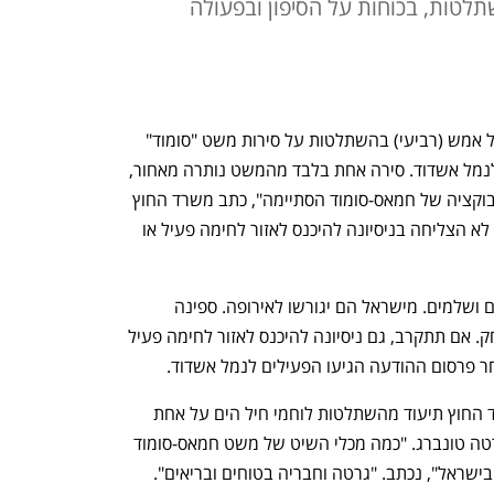
תלטות, בכוחות על הסיפון ובפעולה
המשט לעזה לא הגיע לעזה: חיל הים החל אמש (רביעי) בהשתלטות על סירות משט "סומוד" 
לעזה, והבוקר אילץ את כלי השיט לפנות לנמל אשדוד. סירה אחת בלבד מהמשט נותרה מאחור, 
ככל הנראה בעקבות תקלה טכנית. "הפרובוקציה של חמאס-סומוד הסתיימה", כתב משרד החוץ 
ברשת X. "אף אחת מיאכטות הפרובוקציה לא הצליחה בניסיונה להיכנס לאזור לחימה פעיל או 
במשרד החוץ אמרו כי "כל הנוסעים בריאים ושלמים. מישראל הם יגורשו לאירופה. ספינה 
אחרונה של הפרובוקציה הזו נותרה במרחק. אם תתקרב, גם ניסיונה להיכנס לאזור לחימה פעיל 
ר פרסום ההודעה הגיעו הפעילים לנמל אשדוד.
בסביבות השעה 23:00 אמש פרסם משרד החוץ תיעוד מהשתלטות לוחמי חיל הים על אחת 
הסירות, שבה שהתה הפעילה המוכרת גרטה טונברג. "כמה מכלי השיט של משט חמאס-סומוד 
ישראל", נכתב. "גרטה וחבריה בטוחים ובריאים".