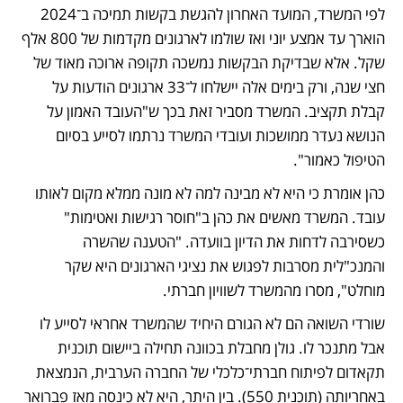
לפי המשרד, המועד האחרון להגשת בקשות תמיכה ב־2024 
הוארך עד אמצע יוני ואז שולמו לארגונים מקדמות של 800 אלף 
שקל. אלא שבדיקת הבקשות נמשכה תקופה ארוכה מאוד של 
חצי שנה, ורק בימים אלה יישלחו ל־33 ארגונים הודעות על 
קבלת תקציב. המשרד מסביר זאת בכך ש"העובד האמון על 
הנושא נעדר ממושכות ועובדי המשרד נרתמו לסייע בסיום 
הטיפול כאמור". 
כהן אומרת כי היא לא מבינה למה לא מונה ממלא מקום לאותו 
עובד. המשרד מאשים את כהן ב"חוסר רגישות ואטימות" 
כשסירבה לדחות את הדיון בוועדה. "הטענה שהשרה 
והמנכ"לית מסרבות לפגוש את נציגי הארגונים היא שקר 
מוחלט", מסרו מהמשרד לשוויון חברתי.
שורדי השואה הם לא הגורם היחיד שהמשרד אחראי לסייע לו 
אבל מתנכר לו. גולן מחבלת בכוונה תחילה ביישום תוכנית 
תקאדום לפיתוח חברתי־כלכלי של החברה הערבית, הנמצאת 
באחריותה (תוכנית 550). בין היתר, היא לא כינסה מאז פברואר 