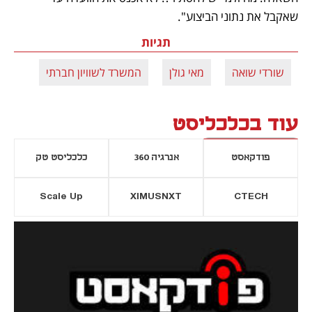
שאקבל את נתוני הביצוע".
תגיות
שורדי שואה
מאי גולן
המשרד לשוויון חברתי
עוד בכלכליסט
פודקאסט
אנרגיה 360
כלכליסט טק
Scale Up
XIMUSNXT
CTECH
יסייה חדשה
נפתח בכרטיסייה חדשה