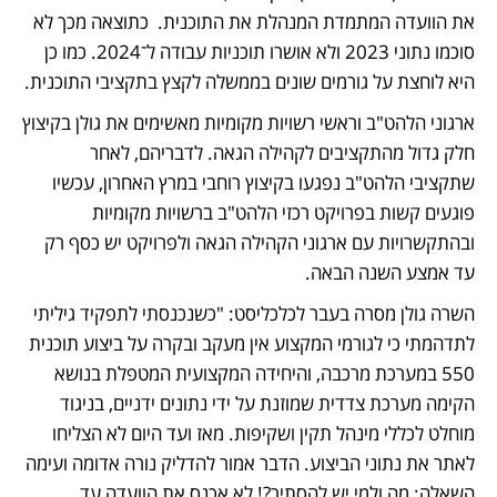
את הוועדה המתמדת המנהלת את התוכנית.  כתוצאה מכך לא 
סוכמו נתוני 2023 ולא אושרו תוכניות עבודה ל־2024. כמו כן 
היא לוחצת על גורמים שונים בממשלה לקצץ בתקציבי התוכנית. 
ארגוני הלהט"ב וראשי רשויות מקומיות מאשימים את גולן בקיצוץ 
חלק גדול מהתקציבים לקהילה הגאה. לדבריהם, לאחר 
שתקציבי הלהט"ב נפגעו בקיצוץ רוחבי במרץ האחרון, עכשיו 
פוגעים קשות בפרויקט רכזי הלהט"ב ברשויות מקומיות 
ובהתקשרויות עם ארגוני הקהילה הגאה ולפרויקט יש כסף רק 
עד אמצע השנה הבאה.
השרה גולן מסרה בעבר לכלכליסט: "כשנכנסתי לתפקיד גיליתי 
לתדהמתי כי לגורמי המקצוע אין מעקב ובקרה על ביצוע תוכנית 
550 במערכת מרכבה, והיחידה המקצועית המטפלת בנושא 
הקימה מערכת צדדית שמוזנת על ידי נתונים ידניים, בניגוד 
מוחלט לכללי מינהל תקין ושקיפות. מאז ועד היום לא הצליחו 
לאתר את נתוני הביצוע. הדבר אמור להדליק נורה אדומה ועימה 
השאלה: מה ולמי יש להסתיר?! לא אכנס את הוועדה עד 