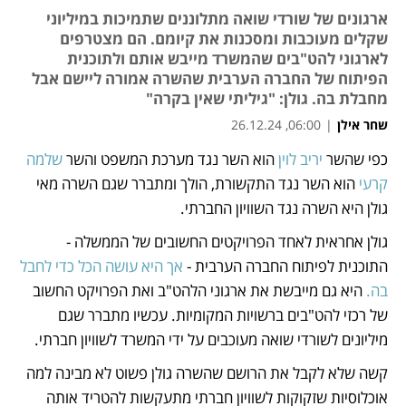
ארגונים של שורדי שואה מתלוננים שתמיכות במיליוני
שקלים מעוכבות ומסכנות את קיומם. הם מצטרפים
לארגוני להט"בים שהמשרד מייבש אותם ולתוכנית
הפיתוח של החברה הערבית שהשרה אמורה ליישם אבל
מחבלת בה. גולן: "גיליתי שאין בקרה"
שחר אילן
|
06:00, 26.12.24
מאמר קניות
כפי שהשר 
יריב לוין
 הוא השר נגד מערכת המשפט והשר 
שלמה 
נפתח בכרטיסייה חדשה
נפתח בכרטיסייה חדשה
קרעי
 הוא השר נגד התקשורת, הולך ומתברר שגם השרה מאי 
גולן היא השרה נגד השוויון החברתי. 
גולן אחראית לאחד הפרויקטים החשובים של הממשלה - 
התוכנית לפיתוח החברה הערבית - 
אך היא עושה הכל כדי לחבל 
בה.
 היא גם מייבשת את ארגוני הלהט"ב ואת הפרויקט החשוב 
של רכזי להט"בים ברשויות המקומיות. עכשיו מתברר שגם 
מיליונים לשורדי שואה מעוכבים על ידי המשרד לשוויון חברתי. 
קשה שלא לקבל את הרושם שהשרה גולן פשוט לא מבינה למה 
אוכלוסיות שזקוקות לשוויון חברתי מתעקשות להטריד אותה 