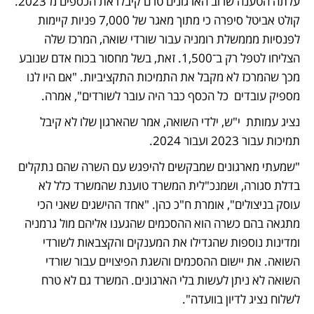
עלתה הטענה שרוב הארגונים טרם קיבלו את הכספים מ־2023. 
קולט אביטל סיפרה כי מתוך מאגר של 7,000 פניות קיימות 
לפנסיות מממשלת רומניה עבור שורדי שואה, המרכז שלה 
הצליחו לטפל רק ב־1,500. זאת, בשל מחסור בכוח אדם שנובע 
מכך שהמרכז לא מקבל את התמיכות התקציביות. "אם היו לנו 
מספיק עובדים  כל הכסף כבר היה עובר לשורדים", אמרה. 
נציג עמותת  י"ש, ילדי השואה, אמר שהארגון שלו לא קיבל 
תמיכות עבור 2023 ועבור 2024.
"שמעתי מארגונים שמבקשים להיפגש עם השרה שהם נתקלים 
בדלת סגורה, ושמנכ"לית המשרד טוענת שהמשרד כלל לא 
עוסק בניצולים", אומרת ח"כ כהן. "אחד ההישגים שאני הכי 
מתגאה בהם כשרה הוא ההסכמים שהגענו אליהם מול גרמניה 
ומדינות נוספות שהגדילו את המענקים והקצבאות לשורדי 
השואה. את יישום ההסכמים והשגת הפיצויים עבור שורדי 
השואה לא ניתן לעשות בלי הארגונים. המשרד גם לא טרח 
לשלוח נציג לדיון בוועדה".