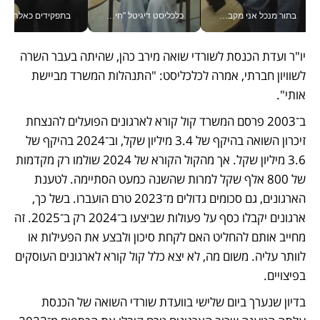
בתור מנכל אני מקבל מאות החלטות ביום, וה- Galaxy Z Fold8 Ultra עוזר לי לחתוך אותן מהר יותר_v
כלכליסט דיגיטל "חינוך הוא המשימה של החיים שלי"_v
בתפקידים כאלה אי אפשר לח
יו"ר ועדת הכנסת לשורדי שואה מירב כהן, שהיתה בעבר השרה 
לשוויון חברתי, אמרה לכלכליסט: "התנהלות המשרד מביישת 
אותי".
ב־2003 פרסם המשרד קול קורא לארגונים הפועלים להנצחת 
זיכרון השואה בהיקף של 3.4 מיליון שקל, וב־2024 בהיקף של 
3.6 מיליון שקל. אך מהקול הקורא של 2024 שולמו רק מקדמות 
של 800 אלף שקל למרות שהשנה כמעט הסתיימה. לטענת 
הארגונים, גם סכומים גדולים מ־2023 טרם הועברו. בשל כך, 
ארגונים יקבלו כסף על פעולות שביצעו ב־2024 רק ב־2025. זה 
מחייב אותם להחליט האם לקחת סיכון ולבצע את הפעילות או 
לוותר עליה. משום מה, לא יצא כלל קול קורא לארגונים העוסקים 
בפיצויים.
בדיון שנערך ביום שלישי בוועדת שורדי השואה של הכנסת 