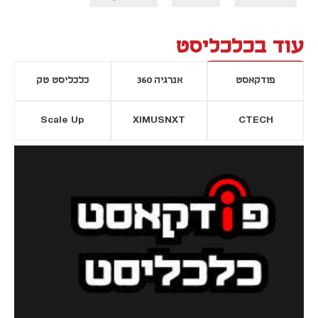
עוד בכלכליסט
פודקאסט
אנרגיה 360
כלכליסט טק
Scale Up
XIMUSNXT
CTECH
יסייה חדשה
נפתח בכרטיסייה חדשה