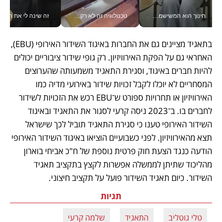
חינוך הוא המשישמה של החיים שלי - V
טכנולוגיה זה לא רק בהייטק: גם תעשיית המזון הישראלית מאמצת כלי AI, אוטומציה וניתוח דאטה בזמן אמת
זה שינה לי את החיים: 
בתאגיד מציינים גם את החברות באיגוד השידור האירופי (EBU), 
האחראי גם על הפקת האירוויזיון. רק גופי שידור ציבוריים יכולים 
להיות חברים באיגוד, וסגירת התאגיד משמעותה שהערוצים 
המסחריים לא יוכלו לקבל זכויות שידור באירועי מדיה כמו 
האירוויזיון או תחרויות ספורט ש־EBU רכש את הזכויות לשידור 
לחברים בו. ב־2023 ניסה קרעי לסגור את התאגיד ובאיגוד 
השידור האירופי טענו כי סגירת התאגיד תוביל לכך שישראל 
תצא מהאירוויזיון. לפני כשבועיים הוציאו באיגוד השידור האירופי 
הודעה כנגד הצעת חוק פרטית נוספת של ח"כ אביחי בוארון 
מהליכוד שתיתן לממשלה אפשרות לקצץ בתקציב תאגיד 
השידור. כיום תאגיד השידור פועל על תקציב חיצוני. 
תגיות
טלי גוטליב
התאגיד
שלמה קרעי