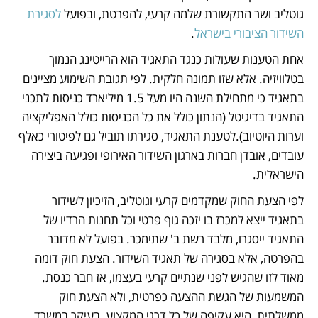
גוטליב ושר התקשורת שלמה קרעי, להפרטת, ובפועל 
לסגירת 
השידור הציבורי בישראל
. 
אחת הטענות שעולות כנגד התאגיד הוא הרייטינג הנמוך 
בטלוויזיה. אלא שזו תמונה חלקית. לפי תגובת השימוע מציינים 
בתאגיד כי מתחילת השנה היו מעל 1.5 מיליארד כניסות לתכני 
התאגיד בדיגיטל (הנתון כולל את כל הכניסות כולל האפליקציה 
וערות היוטיוב).לטענת התאגיד, סגירתו תוביל גם לפיטורי כאלף 
עובדים, אובדן חברות בארגון השידור האירופי ופגיעה ביצירה 
הישראלית. 
לפי הצעת החוק שמקדמים קרעי וגוטליב, הזיכיון לשידור 
בתאגיד ייצא למכרז בו יזכה גוף פרטי וכל תחנות הרדיו של 
התאגיד ייסגרו, מלבד רשת ב' שתימכר. בפועל לא מדובר 
בהפרטה, אלא בסגירה של תאגיד השידור. הצעת חוק דומה 
מאוד לזו שהגיש לפני שנתיים קרעי בעצמו, אז חבר כנסת. 
המשמעות של הגשת ההצעה כפרטית, ולא הצעת חוק 
ממשלתית, היא עקיפה של כל דרגי המקצוע, בעיקר במשרד 