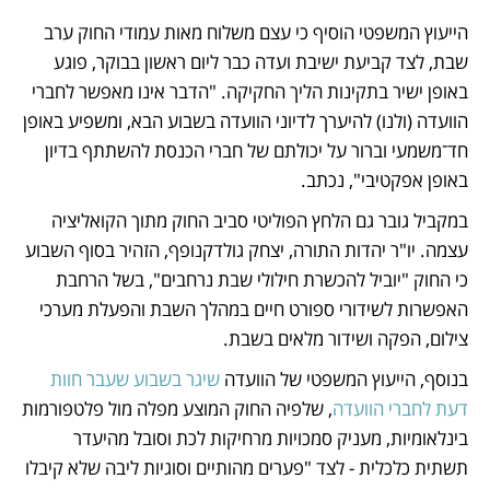
הייעוץ המשפטי הוסיף כי עצם משלוח מאות עמודי החוק ערב 
שבת, לצד קביעת ישיבת ועדה כבר ליום ראשון בבוקר, פוגע 
באופן ישיר בתקינות הליך החקיקה. "הדבר אינו מאפשר לחברי 
הוועדה (ולנו) להיערך לדיוני הוועדה בשבוע הבא, ומשפיע באופן 
חד־משמעי וברור על יכולתם של חברי הכנסת להשתתף בדיון 
באופן אפקטיבי", נכתב.
במקביל גובר גם הלחץ הפוליטי סביב החוק מתוך הקואליציה 
עצמה. יו"ר יהדות התורה, יצחק גולדקנופף, הזהיר בסוף השבוע 
כי החוק "יוביל להכשרת חילולי שבת נרחבים", בשל הרחבת 
האפשרות לשידורי ספורט חיים במהלך השבת והפעלת מערכי 
צילום, הפקה ושידור מלאים בשבת. 
בנוסף, הייעוץ המשפטי של הוועדה 
שיגר בשבוע שעבר חוות 
דעת לחברי הוועדה
, שלפיה החוק המוצע מפלה מול פלטפורמות 
בינלאומיות, מעניק סמכויות מרחיקות לכת וסובל מהיעדר 
תשתית כלכלית - לצד "פערים מהותיים וסוגיות ליבה שלא קיבלו 