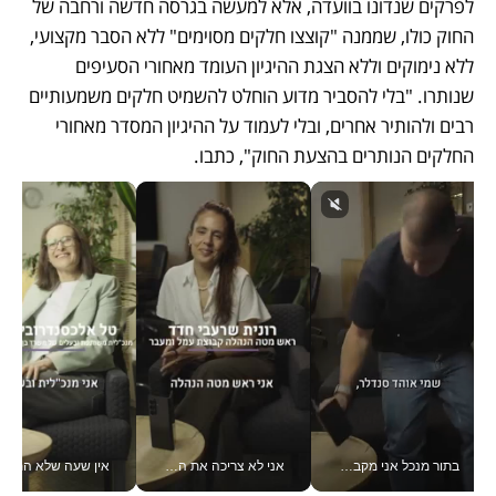
לפרקים שנדונו בוועדה, אלא למעשה בגרסה חדשה ורחבה של 
החוק כולו, שממנה "קוצצו חלקים מסוימים" ללא הסבר מקצועי, 
ללא נימוקים וללא הצגת ההיגיון העומד מאחורי הסעיפים 
שנותרו. "בלי להסביר מדוע הוחלט להשמיט חלקים משמעותיים 
רבים ולהותיר אחרים, ובלי לעמוד על ההיגיון המסדר מאחורי 
החלקים הנותרים בהצעת החוק", כתבו. 
בתור מנכל אני מקבל מאות החלטות ביום, וה- Galaxy Z Fold8 Ultra עוזר לי לחתוך אותן מהר יותר_v
אני לא צריכה את המשרד: רונית שרעבי-חדד מנהלת ארגון של 30000 עובדים מכל מקום_v
אין שעה שלא התעסקתי במשבר - טל אלכסנדרוביץ’ שגב מנהלת משברים