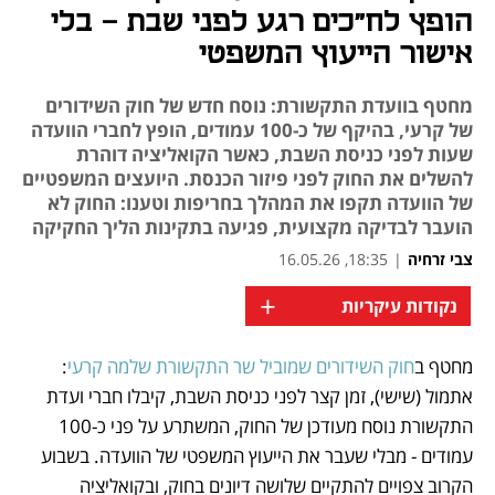
הופץ לח"כים רגע לפני שבת - בלי
אישור הייעוץ המשפטי
מחטף בוועדת התקשורת: נוסח חדש של חוק השידורים
של קרעי, בהיקף של כ-100 עמודים, הופץ לחברי הוועדה
שעות לפני כניסת השבת, כאשר הקואליציה דוהרת
להשלים את החוק לפני פיזור הכנסת. היועצים המשפטיים
של הוועדה תקפו את המהלך בחריפות וטענו: החוק לא
הועבר לבדיקה מקצועית, פגיעה בתקינות הליך החקיקה
צבי זרחיה
|
18:35, 16.05.26
+
נקודות עיקריות
מחטף ב
חוק השידורים שמוביל שר התקשורת שלמה קרעי
: 
נפתח בכרטיסייה חדשה
נפתח בכרטיסייה חדשה
נפתח בכרטיסייה חדשה
אתמול (שישי), זמן קצר לפני כניסת השבת, קיבלו חברי ועדת 
התקשורת נוסח מעודכן של החוק, המשתרע על פני כ-100 
עמודים - מבלי שעבר את הייעוץ המשפטי של הוועדה. בשבוע 
הקרוב צפויים להתקיים שלושה דיונים בחוק, ובקואליציה 