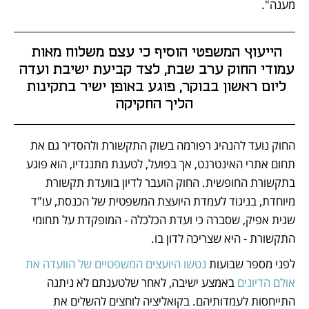
מענה".
הייעוץ המשפטי הוסיף כי עצם משלוח מאות 
עמודי החוק ערב שבת, לצד קביעת ישיבת ועדה 
ליום ראשון בבוקר, פוגע באופן ישיר בתקינות 
הליך החקיקה
החוק נועד להנהיג רפורמה בשוק התקשורת ולהסדיר גם את 
תחום אתרי האינטרנט, אך בפועל, לטענת מתנגדיו, הוא פוגע 
בתקשורת החופשית. החוק הועבר לדיון בוועדת תקשורת 
מיוחדת, בניגוד לעמדת היועצת המשפטית של הכנסת, עו"ד 
שגית אפיק, שסברה כי ועדת הכלכלה - המופקדת על תחומי 
התקשורת - היא שצריכה לדון בו.
לפני מספר שבועות 
נטשו היועצים המשפטיים של הוועדה את 
אולם הדיונים
 באמצע ישיבה, לאחר שלטענתם לא ניתנה 
התייחסות לעמדותיהם. בקואליציה לוחצים להשלים את 