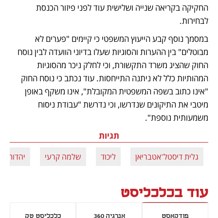
החקיקה בקריאה שנייה ושלישית עוד לפני פיזור הכנסת 
לבחירות.
במסמך נוסף קבע הייעוץ המשפטי כי קיימים "פערים לא 
מבוטלים" בין ההערות והסוגיות שעלו בדיוני הוועדה לבין נוסח 
החוק שהציג משרד התקשורת, וכי לחלק ניכר מהסוגיות 
המהותיות כלל לא ניתנה התייחסות. עוד נכתב כי נוסח החוק 
"אינו כתוב בשפה המשפטית המקובלת", אינו משקף באופן 
מיטבי את התיקונים שנדרשו, וכי נדרשת "עבודת ניסוח 
משמעותית נוספת".
תגיות
גלית דיסטל־אטבריאן
ליכוד
שלמה קרעי
יהדות ה
עוד בכלכליסט
פודקאסט
אנרגיה 360
כלכליסט טק