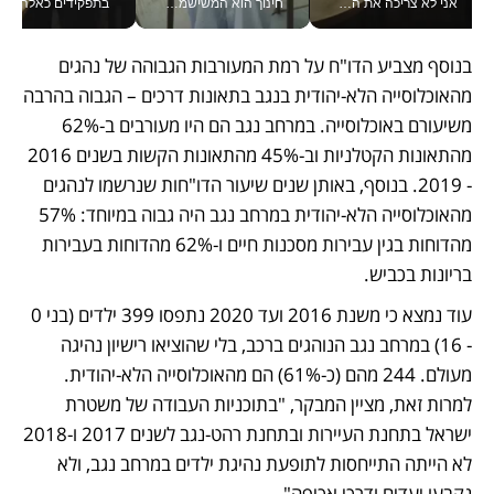
אני לא צריכה את המשרד: רונית שרעבי-חדד מנהלת ארגון של 30000 עובדים מכל מקום_v
חינוך הוא המשישמה של החיים שלי - V
בתפקידים כאלה אי אפשר לח
בנוסף מצביע הדו"ח על רמת המעורבות הגבוהה של נהגים 
מהאוכלוסייה הלא-יהודית בנגב בתאונות דרכים – הגבוה בהרבה 
משיעורם באוכלוסייה. במרחב נגב הם היו מעורבים ב-62% 
מהתאונות הקטלניות וב-45% מהתאונות הקשות בשנים 2016 
- 2019. בנוסף, באותן שנים שיעור הדו"חות שנרשמו לנהגים 
מהאוכלוסייה הלא-יהודית במרחב נגב היה גבוה במיוחד: 57% 
מהדוחות בגין עבירות מסכנות חיים ו-62% מהדוחות בעבירות 
בריונות בכביש. 
עוד נמצא כי משנת 2016 ועד 2020 נתפסו 399 ילדים (בני 0 
- 16) במרחב נגב הנוהגים ברכב, בלי שהוציאו רישיון נהיגה 
מעולם. 244 מהם (כ-61%) הם מהאוכלוסייה הלא-יהודית. 
למרות זאת, מציין המבקר, "בתוכניות העבודה של משטרת 
ישראל בתחנת העיירות ובתחנת רהט-נגב לשנים 2017 ו-2018 
לא הייתה התייחסות לתופעת נהיגת ילדים במרחב נגב, ולא 
נקבעו יעדים ודרכי אכיפה".