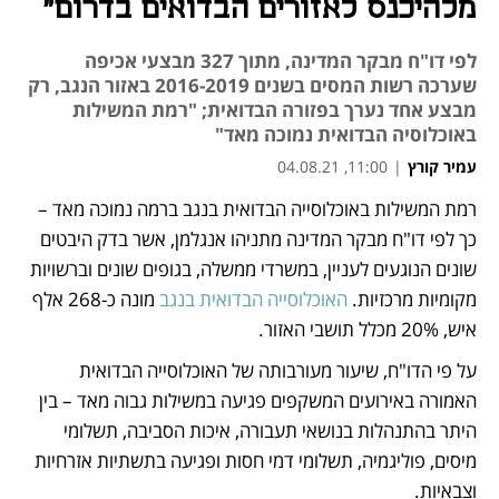
מלהיכנס לאזורים הבדואים בדרום"
לפי דו"ח מבקר המדינה, מתוך 327 מבצעי אכיפה
שערכה רשות המסים בשנים 2016-2019 באזור הנגב, רק
מבצע אחד נערך בפזורה הבדואית; "רמת המשילות
באוכלוסיה הבדואית נמוכה מאד"
עמיר קורץ
|
11:00, 04.08.21
רמת המשילות באוכלוסייה הבדואית בנגב ברמה נמוכה מאד – 
נפתח בכרטיסייה חדשה
נפתח בכרטיסייה חדשה
נפתח בכרטיסייה חדשה
נפתח בכרטיסייה חדשה
כך לפי דו"ח מבקר המדינה מתניהו אנגלמן, אשר בדק היבטים 
שונים הנוגעים לעניין, במשרדי ממשלה, בגופים שונים וברשויות 
מקומיות מרכזיות. 
האוכלוסייה הבדואית בנגב
 מונה כ-268 אלף 
איש, 20% מכלל תושבי האזור.  
על פי הדו"ח, שיעור מעורבותה של האוכלוסייה הבדואית 
האמורה באירועים המשקפים פגיעה במשילות גבוה מאד – בין 
היתר בהתנהלות בנושאי תעבורה, איכות הסביבה, תשלומי 
מיסים, פוליגמיה, תשלומי דמי חסות ופגיעה בתשתיות אזרחיות 
וצבאיות. 