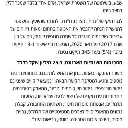
שבע, בשיתופה של משטרת ישראל, אדם אחד בלבד שמכר דלק 
בחצר ביתו.  
לגבי תיקי פוליגמיה, מצוין בדו"ח כי למרות שהיועץ המשפטי 
לממשלה הנחה להגביר את האכיפה בתחום ומאות דיווחים על 
עבירות פוליגמיה הועברו למשטרה מגופים שונים, בפועל בין 
שנת 2017 לפברואר 2020, הוגשו כתבי אישום ב-18 תיקים 
בלבד (5%) בעוד 345 תיקים נסגרו.
ההכנסות השנתיות מארנונה: כ-25 מיליון שקל בלבד
משרד המבקר, כאמור, בחן את המשילות בנגב בתחומים רבים 
נוספים ומגיע למסקנה הקשה הבאה: "נמצאו ליקויים שעניינם 
ניהול מוניציפלי, ניהול משק המים והביוב, המאבק בפוליגמיה, 
התמודדות עם מקרים של ניצול לרעה של זכויות, הסעות 
תלמידים, אבטחת מוסדות חינוך, תשתיות התחבורה, קבלת 
נתונים מהאוכלוסייה לצרכים סטטיסטיים של הלמ"ס, גביית 
מיסים, היבטי איכות הסביבה, רווחה, בריאות ועוד".