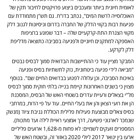
לאומית חיונית ביותר ומעכבים ביצוע פרויקטים לחיבור תקין של 
האוכלוסייה לרשת המים", נכתב בדו"ח. גם תש"ן מתמודדת עם 
פגיעות רבות בקווי הדלק של החברה בדרום וניסיונות לגנוב דלק 
מקווי הצנרת התת-קרקעיים שלה – דבר שפוגע ברציפות 
האספקה למתקנים חיוניים ולפגיעה בסביבה כתוצאה מדליפת 
דלק לקרקע.
המבקר מציין עוד כי ההתיישבות הבדואית סמוך לבסיס נבטים 
"מביאה לידי פגיעה ביטחונית, נזק לתשתיות בסיס ופגיעה 
באיכות הסביבה, וכן עלולה לפגוע בבדואים החיים שם". בנוסף 
מצוין כי בשנים האחרונות קיימת בנייה בלתי חוקית סמוך לבסיס 
מל"י בצאלים ורעיית עדרים בשטחי האש של הבסיס, המסכנת 
הן את רועי הצאן והן את בעלי החיים. עוד על פי הדוח, במרחבי 
בסיס צאלים מבוצעת פעילות פלילית הכוללת גניבת ציוד (מנשק 
שנמכר לארגוני פשיעה, דרך אמצעי ראיית לילה ועד מתכות). 
המספרים זועקים לשמיים: לא פחות מ-1,628 ארועים פליליים 
ארעו בין ינואר 2017 ליולי 2020 באזור זה, ובשטח האש של 