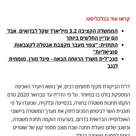
קראו עוד בכלכליסט:
הממשלה הקציבה 3.2 מיליארד שקל לבדואים, אבל 
הם עדיין החלשים ביותר
התחזית: "צפוי מעבר מקצבת אבטלה לקצבאות 
סוציאליות"
מנכ"לית משרד הרווחה הבאה - סיגל מורן, מומחית 
לנגב
דו"ח הביקורת מקיף תחומים רבים, אך נושא היעדר האכיפה 
המספקת בולט בו במיוחד. על פי הדו"ח עד פברואר 2020 טרם 
הוקמו תחנות משטרה בחורה, בכסייפה ובלקייה, שנועדו על פי 
תוכנית השר לביטחון הפנים לחזק את מערך המשטרה ביישובי 
האוכלוסייה הבדואית בדרום. בערערה הוקמה תחנת משטרה, 
ובשגב-שלום פועלת תחנה שבה מוצב מספר קטן של שוטרים 
ביחס לתחנת משטרה רגילה.