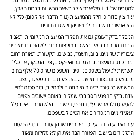
למגורים של 1.1 מיליארד שקל בשאר הרשויות בדרום הארץ. 
עוד צוין בדוח כי חלק מהמועצות (נווה מדבר ואל קסום) כלל לא 
הוציאו שומות ארנונה לתושביהן ולא גבו חיובים. 
המבקר בדק לעומק גם את תפקוד המועצות המקומיות ותאגידי 
המים במגזר הבדואי ומצא כי במועצות רבות לא הוסדרו תשתיות 
ציבוריות של מים, ביוב, חשמל, כבישים, תקשורת, תאורת רחוב 
ומדרכות. במועצות נווה מדבר ואל-קסום, ציין המבקר, אין כלל 
תשתיות לטיפול בשפכים: "פינוי השפכים של כ-70 אלף בתים 
מתבצע כיום בצורה מיושנת, באמצעות בורות ספיגה, מצב 
המשמש כר פורה לזיהום מי התהום ולמחלות, תוך סכנה לחיי 
אדם. נזקי המפגע הסביבתי שמקורו באותם יישובים צפויים 
להגיע גם לבאר שבע". בנוסף, ביישובים הלא מוכרים אין בכלל 
תאגידי מים המסדירים את הטיפול בשפכים. 
עוד הצביע הדו"ח על כך  שדרכים שבהן עוברים רכבי הסעות 
התלמידים ביישובי הפזורה הבדואית הן לא סלולות ומאוד 