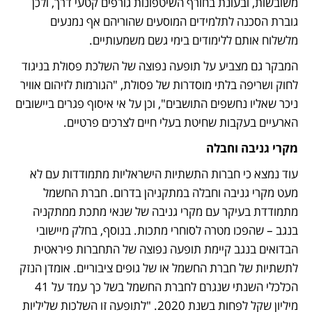
משובשות, ובעונת בחורף השיטפונות גורפים קטעי דרך, ולכן 
גוברת הסכנה לתלמידים המוסעים שהוריהם אף נמנעים 
מלשלוח אותם ללימודים בימי גשם משמעותיים. 
המבקר גם מצביע על תופעה נפוצה של השלכת פסולת בניגוד 
לחוק ושריפה בלתי מוסדרות של פסולת, "הגורמות לזיהום אוויר 
ניכר שאליו נחשפים התושבים", וכן על אי איסוף פגרים ביישובים 
הארעיים בעקבות שחיטת בעלי חיים לצרכים פרטיים. 
מקרי גניבה וחבלה
עוד נמצא כי חברות התשתיות הישראליות מתמודדות עם לא 
מעט מקרי גניבה וחבלה במתקניהן בדרום. חברת החשמל 
מתמודדת בעיקר עם מקרי גניבה של שנאי מתכת ממתקניה 
בנגב – שהפכו מטרה לסוחרי מתכות. בנוסף, בחלק מיישובי 
הבדואים בנגב קיימת תופעה נפוצה של התחברות פיראטית 
לתשתיות של חברת החשמל או של גופים ציבוריים. אומדן הנזק 
הכלכלי השנתי שנגרם לחברת החשמל בשל כך עמד על 41 
מיליון שקל לפחות בשנת 2020. "לתופעה זו השלכות שליליות 