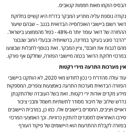
הבסיס הוקמו מאות חממות קנאביס. 
נקודה נוספת עליה מתריע המבקר בדו"ח היא קשיים בחלוקת 
דואר רשום ביישובי האוכלוסייה הבדואית בנגב – שבהם שיעור 
ההחזרה של דואר עומד יותר מ-48% - כפול מהממוצע בישראל. 
"הדבר פוגע בעיקר במדינה, ברשויותיה ובבעלי החוב שנבצר 
מהם לגבות את חובם", ציין המבקר. זאת בנוסף לחבלות שבוצעו 
במרכזי חלוקת הדואר בכמה מיישובי הפזורה, שחלקם אף פורקו.
אין מערכות התרעה מירי רקטות
עוד עולה מהדו"ח כי נכון לחודש מאי 2020, לא הותקנו ביישובי 
הפזורה הבדואית מערכות התרעה באמצעות צופרים, המספקות 
מידע מקדים אודות ירי רקטות. זאת בשל העובדה שלהתקנתן 
נדרש שילוב של חיבור מסודר לתשתיות חשמל ומבני ציבור 
ראויים ויציבים, החסרים ביישובים אלו. כמו כן, במרבית היישובים 
סירבו האחראים למסגדים להתקין כרוזיות. וכך האמצעי המרכזי 
בפזורה לקבלת ההתרעות הוא היישומים של פיקוד העורף 