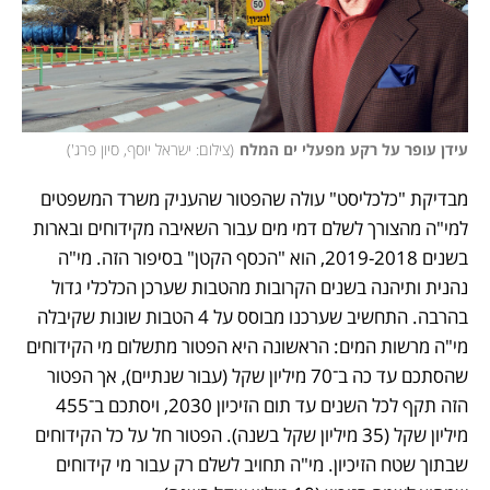
עידן עופר על רקע מפעלי ים המלח
(
צילום: ישראל יוסף, סיון פרג'
)
מבדיקת "כלכליסט" עולה שהפטור שהעניק משרד המשפטים 
למי"ה מהצורך לשלם דמי מים עבור השאיבה מקידוחים ובארות 
בשנים 2019-2018, הוא "הכסף הקטן" בסיפור הזה. מי"ה 
נהנית ותיהנה בשנים הקרובות מהטבות שערכן הכלכלי גדול 
בהרבה. התחשיב שערכנו מבוסס על 4 הטבות שונות שקיבלה 
מי"ה מרשות המים: הראשונה היא הפטור מתשלום מי הקידוחים 
שהסתכם עד כה ב־70 מיליון שקל (עבור שנתיים), אך הפטור 
הזה תקף לכל השנים עד תום הזיכיון 2030, ויסתכם ב־455 
מיליון שקל (35 מיליון שקל בשנה). הפטור חל על כל הקידוחים 
שבתוך שטח הזיכיון. מי"ה תחויב לשלם רק עבור מי קידוחים 