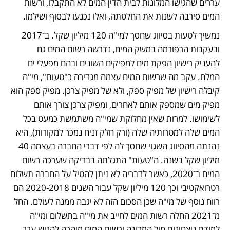
עררים שהגישו המלונות לבית הדין המים לא התקבלו, ורשות 
המים סירבה לשנות את החלטתה, ואלו נכנעו לבסוף ושילמו.
נמשיך לטעות בסיווג שחסך למי"ה 120 מיליון שקל. ב־2017 
ובעקבות הרפורמה במשק המים, נדרשה רשות המים גם 
להעניק רישיון הפקת מים למפיקים השונים ובהם מפעלי ים 
המלח. עקב מה שרשות המים עצמה מגדירה כ"טעות", מי"ה 
קיבלה רישיון של מפיק ספק, ולא של מפיק צרכן. מפיק ספק הוא 
מפיק מים שמספק אותם לאחרים, ומפיק צרכן צורך אותם 
לשימושו. למרות שאין מחלוקת שמי"ה משתמשת כמעט בכל 
המים שלה למטרותיה שלה (ורק חלק זניח נמכר למקורות), היא 
נהנתה מהסיווג השגוי שחסך לה לפי דברי החברה בעצמה 40 
מיליון שקל בשנה. ה"טעות" התגלתה בבדיקה שערכה רשות 
המים ב־2020, כאשר לדבריה לא ניתן להטיל על החברה תשלום 
רטרואקטיבי וכך 120 מיליון שקל עבור השנים 2020-2018 הם 
רווח נוסף של מי"ה שכן הסכום הזה לא יגבה ממנה לעולם. החל 
מ־2021 החלה רשות המים לחייב את מי"ה בתשלום ומי"ה 
למודת ניצחונות מול המדינה ורשות המים מיהרה להגיש ערר 