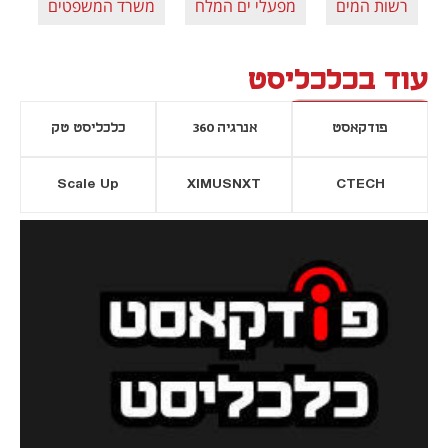
רשות המים
מפעלי ים המלח
משרד המשפטים
CL
עוד בכלכליסט
פודקאסט
אנרגיה 360
כלכליסט טק
Scale Up
XIMUSNXT
CTECH
יסייה חדשה
נפתח בכרטיסייה חדשה