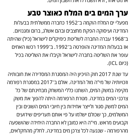
או מס אחר, ולא תשנה לו את חשבון המים.
ערך המים בים המלח כאוצר טבע
מפעלי ים המלח הוקמה ב־1952 כחברה ממשלתית בבעלות 
המדינה ועיסוקה הפקת מחצבים ובהם אשלג, ברום ומגנזיום. 
ב־1968 עברה החברה לשליטת כימיקלים לישראל (כיל) שהיתה 
אז בבעלות המדינה והופרטה ב־1992. ב־1999 רכשו האחים 
עופר את השליטה בחברה לישראל וקיבלו את השליטה בכיל 
(כיום ICL).
עד שנת 2017 חוק הזיכיון היה המסגרת המסדירה את חובותיה 
וזכויותיה של מי"ה מול המדינה. אולם ב־2017 במסגרת רפורמה 
מקיפה במשק המים, השתנו כללי המשחק מבחינתם של כל 
צרכני המים במדינה. מטרת הרפורמה היתה להפוך את משק 
המים למשק סגור ולייצר אחידות בין חיובי המים השונים ובין 
המשלמים, כך שכולם ישלמו על פי אותם תעריפים שידועים 
וקבועים מראש. מי"ה היא כמובן לא החברה היחידה שהושפעה 
מהרפורמה - שנגעה לכל צרכן מים במדינה. לחלק מהחקלאים, 