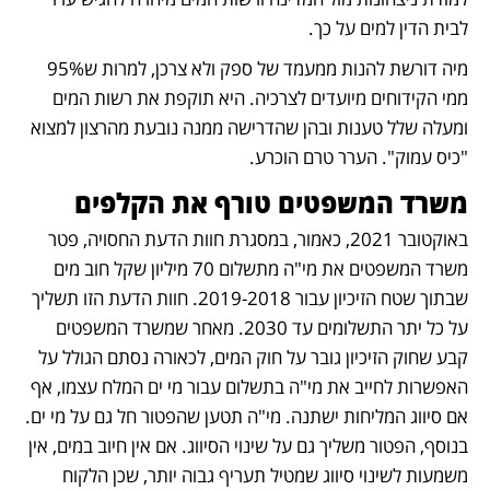
לבית הדין למים על כך.
מיה דורשת להנות ממעמד של ספק ולא צרכן, למרות ש95% 
ממי הקידוחים מיועדים לצרכיה. היא תוקפת את רשות המים 
ומעלה שלל טענות ובהן שהדרישה ממנה נובעת מהרצון למצוא 
"כיס עמוק". הערר טרם הוכרע.
משרד המשפטים טורף את הקלפים
באוקטובר 2021, כאמור, במסגרת חוות הדעת החסויה, פטר 
משרד המשפטים את מי"ה מתשלום 70 מיליון שקל חוב מים 
שבתוך שטח הזיכיון עבור 2019-2018. חוות הדעת הזו תשליך 
על כל יתר התשלומים עד 2030. מאחר שמשרד המשפטים 
קבע שחוק הזיכיון גובר על חוק המים, לכאורה נסתם הגולל על 
האפשרות לחייב את מי"ה בתשלום עבור מי ים המלח עצמו, אף 
אם סיווג המליחות ישתנה. מי"ה תטען שהפטור חל גם על מי ים. 
בנוסף, הפטור משליך גם על שינוי הסיווג. אם אין חיוב במים, אין 
משמעות לשינוי סיווג שמטיל תעריף גבוה יותר, שכן הלקוח 