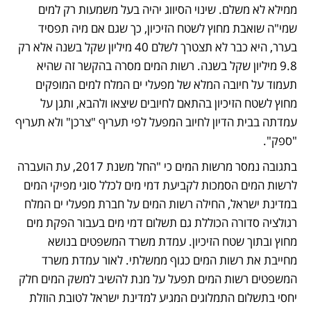
ממילא לא משלם. שינוי הסיווג יהיה בעל משמעות רק למים 
שמי"ה שואבת מחוץ לשטח הזיכיון, כך שגם אם מיה תפסיד 
בערר, היא כבר לא תצטרך לשלם 40 מיליון שקל בשנה אלא רק 
9.8 מיליון שקל בשנה. רשות המים מסרה בהקשר זה שהיא 
תעמוד על חיובה המלא של מפעלי ים המלח למים המופקים 
מחוץ לשטח הזיכיון בהתאם לחיובים שיצאו ולהבא, ותגן על 
עמדתה בבית הדיון לחיוב המפעל לפי תעריף "צרכן" ולא תעריף 
"ספק".
בתגובה נמסר מרשות המים כי "החל משנת 2017, עת הועברה 
לרשות המים הסמכות לקביעת דמי מים לכלל סוגי מפיקי המים 
במדינת ישראל, החילה רשות המים על חברת מפעלי ים המלח 
רגולציה סדורה הכוללת גם תשלום דמי מים בעבור הפקת מים 
מחוץ ובתוך שטח הזיכיון. עמדת משרד המשפטים בנושא 
מחייבת את רשות המים כגוף ממשלתי. לאור עמדת משרד 
המשפטים רשות המים תפעל על מנת להשיב למשק המים חלק 
יחסי בתשלום התמלוגים המגיע למדינת ישראל לטובת הוזלת 