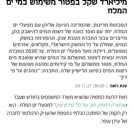
מיליארד שקל בפטור משימוש במי ים
המלח
הסכמות חריגות, שהמדינה הגיעה אליהן עם מפעלי ים
המלח, יחד עם חוסר כוונה של רשות המים להיאבק בהן,
מייצרים עבור החברה הטבת ענק. הרפורמה במשק
המים, שחלה על כל המשק הישראלי, חקלאים, אזרחים
ומפעלים, דילגה מעל מפעלי ים המלח. עד 2030 החברה
תהיה זכאית לפטור מתשלום על המים שהיא שואבת מים
המלח, פטור מתשלום על מי קידוחים ותהנה מטעות של
רשות המים בסיווג הרישיון שלה. החברה: "נוהגים על פי
דין"
ענת רואה
|
06:00, 24.11.21
חוות הדעת החסויה שהוציא משרד המשפטים בחודש שעבר 
נפתח בכרטיסייה חדשה
נפתח בכרטיסייה חדשה
נפתח בכרטיסייה חדשה
נפתח בכרטיסייה חדשה
ו
אפשרה למחוק חוב של 70 מיליון שקל
 למפעלי ים המלח - היא 
רק הקצה של המתנה הבלתי נתפסת שהעניק הרגולטור לחברה 
של עידן עופר.