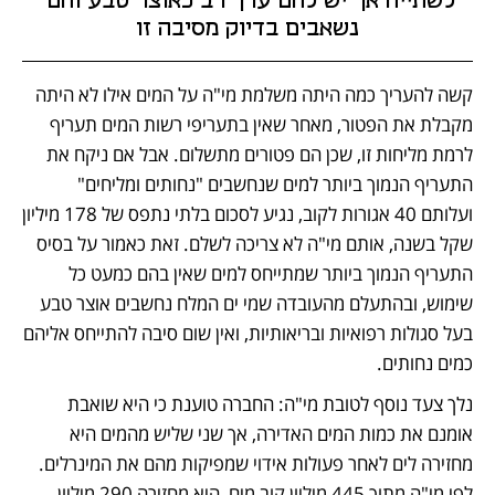
לשתייה אך יש להם ערך רב כאוצר טבע והם 
נשאבים בדיוק מסיבה זו
קשה להעריך כמה היתה משלמת מי"ה על המים אילו לא היתה 
מקבלת את הפטור, מאחר שאין בתעריפי רשות המים תעריף 
לרמת מליחות זו, שכן הם פטורים מתשלום. אבל אם ניקח את 
התעריף הנמוך ביותר למים שנחשבים "נחותים ומליחים" 
ועלותם 40 אגורות לקוב, נגיע לסכום בלתי נתפס של 178 מיליון 
שקל בשנה, אותם מי"ה לא צריכה לשלם. זאת כאמור על בסיס 
התעריף הנמוך ביותר שמתייחס למים שאין בהם כמעט כל 
שימוש, ובהתעלם מהעובדה שמי ים המלח נחשבים אוצר טבע 
בעל סגולות רפואיות ובריאותיות, ואין שום סיבה להתייחס אליהם 
כמים נחותים.
נלך צעד נוסף לטובת מי"ה: החברה טוענת כי היא שואבת 
אומנם את כמות המים האדירה, אך שני שליש מהמים היא 
מחזירה לים לאחר פעולות אידוי שמפיקות מהם את המינרלים. 
לפי מי"ה מתוך 445 מיליון קוב מים, היא מחזירה 290 מיליון 