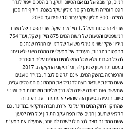
המים, כך שבפועל גם אם הסיווג יתוקן, רוב הסכום ייפול לגדר 
הפטור ומי"ה תשלם רק 10 מיליון שקל בשנה. היקף החיסכון 
למי"ה - 300 מיליון שקל עבור 10 שנים עד 2030. 
שווי 4 ההטבות מעל 1.5 מיליארד שקל. שווי הפטור של משרד 
המשפטים והטעות של רשות המים 875 מיליון שקל, ועוד 754 
מיליון שקל שווי מינימלי משוער של דמי ים המלח שנהנים 
מהפטור בתקנות. העמדה של מפעלי ים המלח היא שלא ניתנו 
לה כל הטבות אלא שכל התשלומים החלים עליה מוסדרים 
במסגרת הזיכיון שניתן לה, וכל תיקוני החקיקה ב־2017 
והרפורמה במשק המים, אינם תקפים לגביה. במי"ה טוענים 
שאם מדינת ישראל רוצה להגדיל את התמלוגים המוטלים עליה, 
שתעשה זאת בצורה ישירה ולא דרך שליחת חשבונות מים ושינוי 
סיווג. הבעיה בטיעון הזה שהוא לא מתמודד עם העובדה 
שהתיקון לחוק המים חל על כל אזרח, חברה וחקלאי במדינה. גם 
חקלאי שחשבון המים שלו תפח עקב התיקון יכול היה לטעון 
שאם המדינה רוצה לגרום לו לשלם לה יותר, שתעלה את המע"מ 