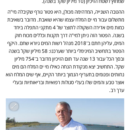
שמחוץ לשטח הזיכיון (10 מיליון שקל בשנה).
ההטבה השנייה, המדהימה מכולן, היא פטור גורף שקיבלה מי"ה 
מתשלום עבור מי ים המלח עצמו שהיא שואבת. מדובר בשאיבת 
כמות מים אדירה השקולה לתוצר של 4 מתקני התפלה ביחד 
בשנה. הפטור הזה ניתן למי"ה דרך תקנות וכללים מכוח חוק 
המים, עליהן חתם ב־2018 מנהל רשות המים גיורא שחם. היקף 
הפטור בתחשיב המינימלי ביותר שערכנו: 58 מיליון שקל בשנה 
ובסך הכל עבור 13 שנה עד תום הזיכיון מדובר ב־754 מיליון 
שקל. התחשיב יצא מנקודת הנחה כאילו מי ים המלח הם מים 
נחותים ופגומים בתעריף הנמוך ביותר הקיים, אף שים המלח הוא 
אוצר טבע והמים שלו בעלי סגולות רפואיות ובריאותיות ובעלי 
ערך רב.