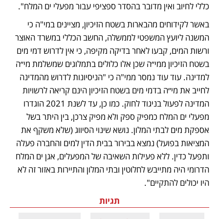
כללי לחיוב ואין מדובר בהסדר ספציפי עבור מפעלי ים המלח".
באשר לקידוחים מהבארות בשטח הזיכיון, מציינים במי"ה כי 
המשנה ליועץ המשפטי לממשלה, החשב הכללי במשרד האוצר 
ורשות המים, קבעו לאחר בדיקה מקיפה, כי אין לדרוש דמי מים 
בשטח הזיכיון ממי״ה שכן אלו כלולים בתמלוגים שמשלמת מי״ה 
למדינה. עוד עוד נמסר ממי"ה כי "הניסיונות לדרוש מהמדינה 
לחייב את מי״ה בדמי מים בשטח הזיכיון הינם קריאה לרשויות 
המדינה לפעול בניגוד לחוק. כמו כן, עד לשנת 2021 הוגדרו 
מפעלי ים המלח כמפיק ספק ולא מפיק צרכן, בין היתר בשל 
אספקת מים לבתי המלון. נושא שינוי הסיווג (שלא משקף את 
המציאות בפועל) נמצא בבירור בבית הדין למים והחברה פעלה 
ותפעל כדין. ללא פעילות השאיבה של המפעלים, אגן ים המלח 
הדרומי היה מתייבש לחלוטין ובתי המלון והתיירות באזור זה לא 
היו יכולים להתקיים".
תגיות