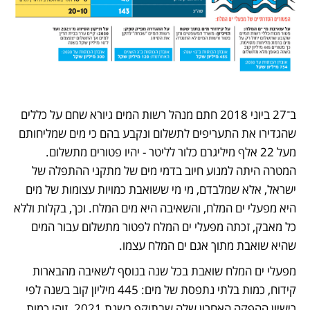
ב־27 ביוני 2018 חתם מנהל רשות המים גיורא שחם על כללים 
שהגדירו את התעריפים לתשלום ונקבע בהם כי מים שמליחותם 
מעל 22 אלף מיליגרם כלור לליטר - יהיו פטורים מתשלום. 
המטרה היתה למנוע חיוב בדמי מים של מתקני ההתפלה של 
ישראל, אלא שמלבדם, מי מי ששואבת כמויות עצומות של מים 
היא מפעלי ים המלח, והשאיבה היא מים המלח. וכך, בקלות וללא 
כל מאבק, זכתה מפעלי ים המלח לפטור מתשלום עבור המים 
שהיא שואבת מתוך אגם ים המלח עצמו.
מפעלי ים המלח שואבת בכל שנה בנוסף לשאיבה מהבארות 
קידוח, כמות בלתי נתפסת של מים: 445 מיליון קוב בשנה לפי 
רישיון ההפקה האחרון שלה שבתוקף בשנת 2021. זוהי כמות 