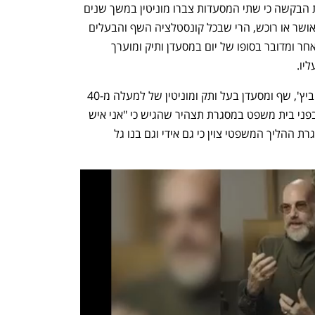
הנאמן, עו"ד ליאור מרקוביץ', ציין במסגרת הבקשה כי שתי המסעדות צברו מוניטין במשך שנים 
רבות. יש להעריך כי אם יימצא משקיע שיאושר או רוכש, הרי שבכל קונסטלציה השף והבעלים 
אידי ישראלוביץ' ימשיך להיות דומיננטי מאחר ומדובר בסופו של יום במסעדן ותיק ומוערך 
יו.
קבוצת אידי נוסדה על ידי דוד אידי ישראלוביץ', שף ומסעדן בעל ותק ומוניטין של למעלה מ-40 
שנה  בתחומו. ישראלוביץ' ציין לאחרונה בפני בית משפט במסגרת תצהיר שהגיש כי "אני איש 
ים ותיק וקבוצת אידי היא מפעל חיי". במסגרת ההליך המשפטי צוין כי גם אידי וגם בנו גל 