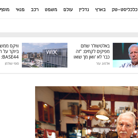
כלכליסט-טק
בארץ
נדל"ן
עולם
משפט
רכב
פנאי
מוסף
באלטשולר שחם
וויקס ממש
מפיקים לקחים: "זה
ביוקר על ר
כבר לא 'וואן מן' שואו
44
של גילעד"
אלמוג עזר
סופי שולמן
מיליון דולר