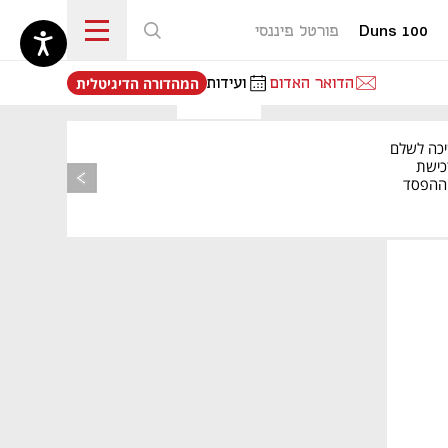
Duns 100
פורטל פיננסי
נפתח בכרטיסייה חדשה
הדואר האדום
ועידות
המהדורה הדיגיטלית
יכה לשלם
כישת
BASE: ההפסד
הרבעוני זינק ל-76