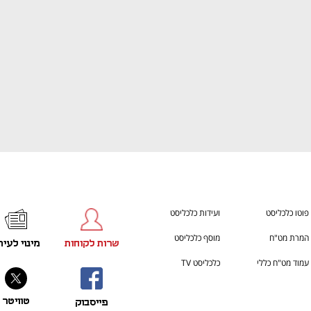
פוטו כלכליסט
ועידות כלכליסט
המרת מט"ח
מוסף כלכליסט
שרות לקוחות
מינוי לעית
עמוד מט"ח כללי
כלכליסט TV
טוויטר
פייסבוק