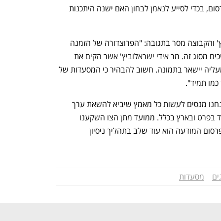
תביעות חוב וזאת בתוך 30 ימים מיום הפרסום, בכדי לסייע לנאמן לבחון האם ישנה היתכנות 
עו"ד יונתן גמרניק, בא כוח אידי ישראלוביץ' והקבוצה מסר בתגובה: "הפרוצדורה של הזמנה 
להציע הצעות היא שגרתית לחלוטין בהליכים מסוג זה. מר אידי ישראלוביץ' אשר הקים את 
המסעדה לפני כ-40 שנה ושמו מתנוסס מעליה יישאר בתמונה. חשוב להבהיר כי המסעדות של 
כמו תמיד". 
הנאמן, ליאור מרקוביץ', מסר בתגובה: "אנחנו מנסים לעשות כל מאמץ שיביא להשאת ערך 
ושיקום מסעדות שהפכו לסמל בעיר אשדוד בפרט ובארץ בכלל. ממועד מתן הצו השקענו 
משאבים אדירים לצורך הצלחת המהלך ופרסום המודעה הוא עוד שלב בתהליך ניסיון 
ים
מסעדות