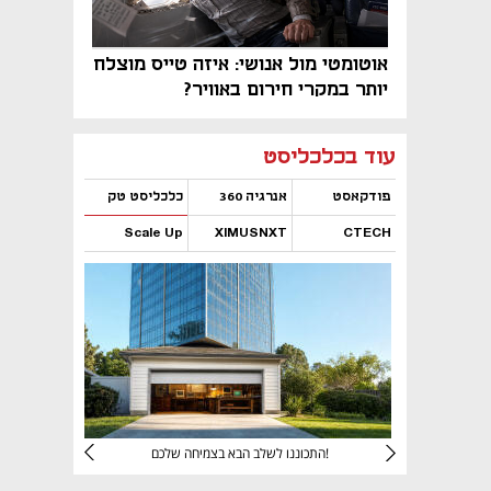
אוטומטי מול אנושי: איזה טייס מוצלח
יותר במקרי חירום באוויר?
נפתח בכרטיסייה חדשה
נפתח בכרטיסייה חדשה
נפתח בכרטיסייה חדשה
נפתח בכרטיסייה חדשה
נפתח בכרטיסייה חדשה
נפתח בכרטיסייה חדשה
עוד בכלכליסט
פודקאסט
אנרגיה 360
כלכליסט טק
Scale Up
XIMUSNXT
CTECH
נפתח בכרטיסייה חדשה
נפתח בכרטיסייה חדשה
נפתח בכרטיסייה חדשה
נפתח בכרטיסייה חדשה
יניהם
התכוננו לשלב הבא בצמיחה שלכם!