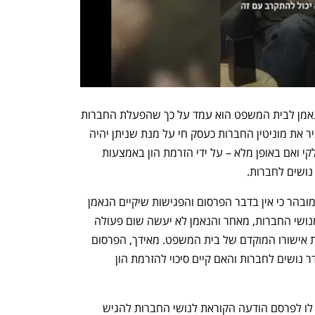
במסגרת דוח ראשוני שהגיש לאחרונה הנאמן לבית המשפט הוא עמד על כך שהפעלת החברות 
המפעילות את שתי המסעדות יכולה להותיר את מוניטין החברות כעסק חי על מנת שניתן יהיה 
למכור את פעילות החברות – אם באופן חלקי ואם באופן מלא – על ידי הזרמת הון באמצעות  
 נושים לחברות.
הנאמן ציין השבוע בפני בית המשפט כי "מובהר כי אין בדבר הפרסום והפגישות שיקיים הנאמן 
עם מציעים שונים בכדי לגרום לנזק למי מנושי החברות, מאחר והנאמן לא יעשה שום פעולה 
ולא יתקשר באף התקשרות מבלי לקבל את אישורו המוקדם של בית המשפט. מאידך, הפרסום 
נחוץ כדי להבין האם נכון לקיים ביצוע הסדר נושים לחברות והאם קיים סיכוי להזרמת הון 
כמו כן ביקש הנאמן מבית המשפט להתיר לו לפרסם הודעה הקוראת לנושי החברות להגיש 