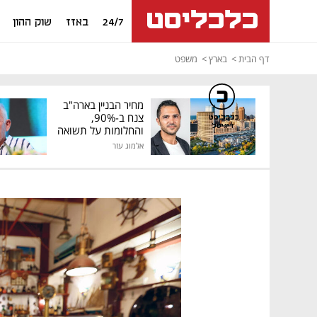
24/7
באזז
שוק ההון
דף הבית
בארץ
משפט
מחיר הבניין בארה"ב
צנח ב-90%,
כלכליסט
דיגיטל
והחלומות על תשואה
גבוהה התנפצו
אלמוג עזר