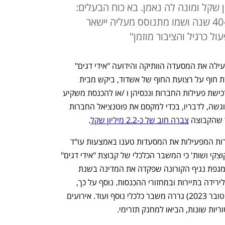
רה חובות של 2.2 מיליון שקל ומונה לה נאמן. בא כוח הבעלים:
"אידי שהקים את המסעדה לפני כ-40 שנה ושמו מתנוסס מעליה יישאר
ל כרגיל והציבור מוזמן"
הנאמן של חברת אידי מסעדות דגים המפעילה את המסעדה הוותיקה והידועה "אידי דגים" 
באשדוד, וחברת טונל'ה, המפעילה מסעדת חוף על רצועת החוף של אשדוד, ביקש מבית 
המשפט לפרסם הזמנה להציע הצעות לרכישת פעילות החברות ונכסיהן ו /או להכנסת משקיע 
לחברות המפעילות המסעדות. הבקשה הוגשה, לדבריו, בכדי למקסם את פוטנציאל החברות 
 שהקבוצה 
צברה חוב של כ-2.2 מיליון שקל
. 
במסגרת הבקשה המקורית שהגישו החברות המפעילות את המסעדות טענו באמצעות עו"ד 
יונתן גמרניק ושי גליקמן ממשרד דורון טיקוצקי ושות' כי המשבר הכלכלי של קבוצת "אידי דגים" 
נגרם כתוצאה משילוב של אירועים, בהם מגפת נגיף הקורונה שפקדה את המדינה בשנת 
2020, שגרמה לעלייה בעלויות התפעול ולירידה בתיירות ובמחזורי ההכנסות. נוסף על כך, 
פריצת מלחמת "חרבות ברזל" (החל מאוקטובר 2023) גררה משבר כלכלי נוסף ועוד. אירועים 
וריות שונות, הביאו למחנק תזרימי.