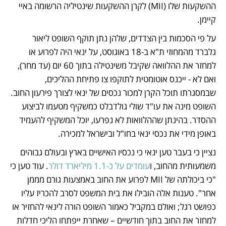
ההשקעות שלו (MII) לקרן ההשקעות שינטיליה הרשומה באיי 
קיימן. 
על פי הסכמות בין הצדדים, שלהן נתן תוקף השופט ליאור 
גלברד מהמחוזי ת"א ב-18 באוגוסט, על ינאי היה לפרוע או 
למחזר את ההלוואה שקיבל משינטילה בתוך 60 יום (עד מחר), 
ואם לא - ייכנס אוטומטית לתוקפו צו פתיחת ההליכים, 
שבמסגרתו תוכל הקרן למכור נכסים של ינאי לצורך פירעון החוב. 
השופט מינה את עו"ד שולי גולדבלט כמשקיף מטעמו לביצוע 
ההסדר. בהינתן שההלוואות לא נפרעו, יוכל המשקיף להעמיד 
באופן מידי את נכסי ינאי בחו"ל ובישראל למכירה. 
נציין כי בעבר טען ינאי כי נכסיו האישיים בארץ ובעולם גבוהים 
משמעותית מהחוב, ו
עומדים על כ-1.1 מיליארד דולר
. עוד טען כי 
"כי ביכולתה של MII לפרוע את החוב באמצעות גורם מממן 
אחר". טענות אלה הובילו את בית המשפט לסרב להכריז עליו 
כפושט רגל; ואולם במקביל כאמור השופט הורה לינאי להחזיר או 
למחזר את החוב בתוך חודשיים – שאחרת ייפתחו הליכי חדלות 