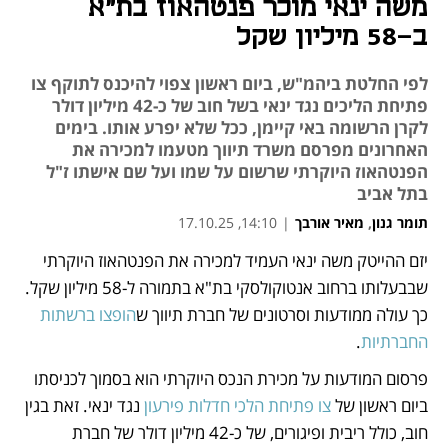
משה ינאי מוכר פנטהאוז בת"א
ב-58 מיליון שקל
לפי החלטת ביהמ"ש, ביום ראשון צפוי להיכנס לתוקף צו
פתיחת הליכים נגד ינאי בשל חוב של כ-42 מיליון דולר
לקרן הרשומה באי קיימן, ככל שלא יפרע אותו. בימים
האחרונים מפרסם משרד תיווך מטעמו למכירה את
הפנטהאוז היוקרתי שרשום על שמו ועל שם אישתו ז"ל
בתל אביב
תומר גנון
,
מאיר אורבך
|
14:10, 17.10.25
יזם ההייטק משה ינאי העמיד למכירה את הפנטהאוז היוקרתי 
נפתח בכרטיסייה חדשה
נפתח בכרטיסייה חדשה
נפתח בכרטיסייה חדשה
נפתח בכרטיסייה חדשה
שבבעלותו ברחוב אנטוקולסקי בת"א בתמורה ל-58 מיליון שקל. 
כך עולה ממודעות וסרטונים של חברת תיווך ש
הופצו ברשתות 
החברתיות
. 
פרסום המודעות על מכירת הנכס היוקרתי הוא בסמוך לכניסתו 
ביום ראשון של 
צו פתיחת הלכי חדלות פירעון
 נגד ינאי. זאת בגין 
חוב, כולל ריבית ופיגורים, של כ-42 מיליון דולר של חברת 