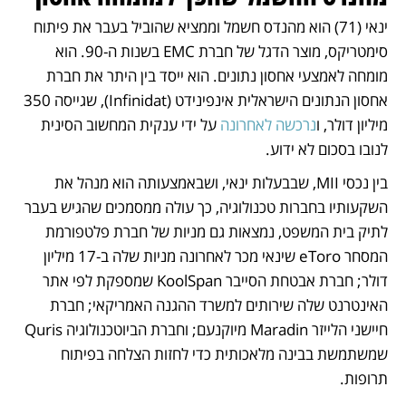
ינאי (71) הוא מהנדס חשמל וממציא שהוביל בעבר את פיתוח 
סימטריקס, מוצר הדגל של חברת EMC בשנות ה-90. הוא 
מומחה לאמצעי אחסון נתונים. הוא ייסד בין היתר את חברת 
אחסון הנתונים הישראלית אינפינידט (Infinidat), שגייסה 350 
מיליון דולר, ו
נרכשה לאחרונה
 על ידי ענקית המחשוב הסינית 
לנובו בסכום לא ידוע.
בין נכסי MII, שבבעלות ינאי, ושבאמצעותה הוא מנהל את 
השקעותיו בחברות טכנולוגיה, כך עולה ממסמכים שהגיש בעבר 
לתיק בית המשפט, נמצאות גם מניות של חברת פלטפורמת 
המסחר eToro שינאי מכר לאחרונה מניות שלה ב-17 מיליון 
דולר; חברת אבטחת הסייבר KoolSpan שמספקת לפי אתר 
האינטרנט שלה שירותים למשרד ההגנה האמריקאי; חברת 
חיישני הלייזר Maradin מיוקנעם; וחברת הביוטכנולוגיה Quris 
שמשתמשת בבינה מלאכותית כדי לחזות הצלחה בפיתוח 
תרופות. 