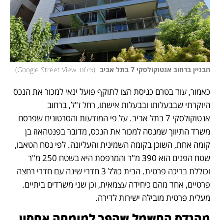
הבניין ברחוב אנטוקולסקי 7 בתל אביב 
(
צילום: Google Street View
)
כאמור, עוד בטרם כניסת הצו לתוקף פועל ינאי למכור את הנכס 
היוקרתי שבבעלותו ובבעלות אישתו, רחל ז"ל, ברחוב 
אנטוקולסקי 7 בתל אביב. על פי המודעות והסרטונים שפרסם 
משרד התיווך שמנסה למכור את הנכס, מדובר בפנטהאוז בן 
קומה אחת, השוכן בקומה השמינית והעליונה. לפי נסח הטאבו, 
שטח הפנים הוא 390 מ"ר והמרפסת היא בשטח 250 מ"ר 
וכוללת בריכה פרטית. הבית כולל 3 חדרי שינה עם חדרי רחצה 
פרטיים, אחד מהם כיחידה עצמאית, וכן שני משרדים ביתיים. 
מעלית פרטית מובילה ישירות לדירה.
מהנדס החשמל שהפך למומחה אחסון