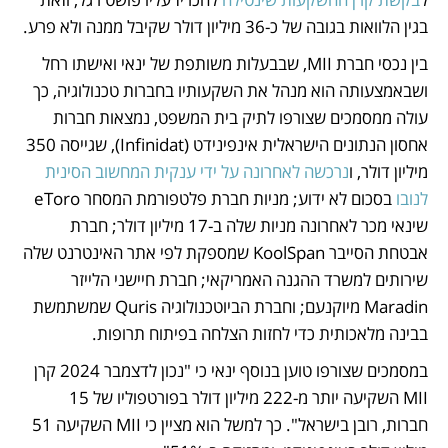
בגין הלוואות בגובה של כ-36 מיליון דולר שקיבל ממנה ולא פרע.
בין נכסי חברת MII, שבבעלות משותפת של ינאי ואישתו רחל 
ושבאמצעותה הוא מנהל את השקעותיו בחברות טכנולוגיה, כך 
עולה ממסמכים שצורפו לתיק בית המשפט, נמצאות חברות 
אחסון הנתונים הישראלית אינפינידט (Infinidat), שגייסה 350 
מיליון דולר, ו
נרכשה לאחרונה על ידי ענקית המחשוב הסינית 
לנובו
 בסכום לא ידוע; מניות חברת פלטפורמת המסחר eToro 
שינאי מכר לאחרונה מניות שלה ב-17 מיליון דולר; חברת 
אבטחת הסייבר KoolSpan שמספקת לפי אתר האינטרנט שלה 
שירותים למשרד ההגנה האמריקאי; חברת חיישני הלייזר 
Maradin מיוקנעם; וחברת הביוטכנולוגיה Quris שמשתמשת 
בבינה מלאכותית כדי לחזות הצלחה בפיתוח תרופות. 
במסמכים שצורפו טוען בנוסף ינאי כי "נכון לדצמבר 2024 קרן 
MII השקיעה יותר מ-222 מיליון דולר בפורטפוליו של 15 
חברות, רובן בישראל". כך למשל הוא מציין כי MII השקיעה 51 