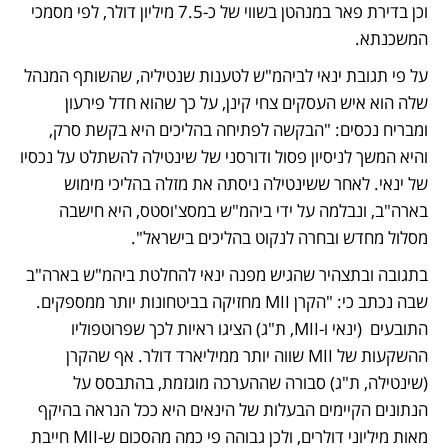
וכן בדירת פאר במנהטן בשווי של כ-7.5 מיליון דולר, לפי מסמכי 
המשכנתא. 
על פי תגובת ינאי לביהמ"ש לטענות שנטיליה, שהשותף המנהל 
שלה הוא איש העסקים צחי קינן, על כך שהוא חדל פירעון 
ומבריח נכסים: "הבקשה לפתיחה בהליכים היא בקשת סרק, 
והיא המשך לניסיון פסול ודורסני של שינטילה להשתלט על נכסיו 
של ינאי. לאחר ששינטילה ניסתה את מזלה בהליכי מימוש 
בארה"ב, ונבלמה על ידי ביהמ"ש במסצ'וסטס, היא חישבה 
מסלול מחדש ובחרה לנקוט בהליכים בישראל".
בתגובה ובתצהיר שהגיש מפנה ינאי להחלטת ביהמ"ש בארה"ב 
שבה נכתב כי: "הקרן MII מחזיקה בביטחונות יותר ממספקים. 
התובעים  (ינאי ו-MII, ת"ג) הציגו ראיות לכך שפרוטפוליו 
ההשקעות של MII שווה יותר ממיליארד דולר. אף שהקרן 
(שינטילה, ת"ג) סבורה שההערכה מוגזמת, בהתבסס על 
הנתונים הקיימים הבעלות של הינאים היא ככל הנראה בהיקף 
מאות מיליוני דולרים, ולכן גבוהה פי כמה מהסכום ש-MII חייבת 