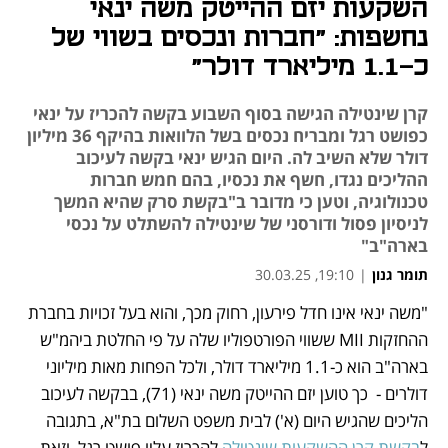
השקעות יזם ההייטק משה ינאי
נחשפות: "חברות ונכסים בשווי של
כ-1.1 מיליארד דולר"
קרן שינטילה הגישה בסוף השבוע בקשה להכריז על ינאי
כפושט רגל ומבריח נכסים בשל הלוואות בהיקף 36 מיליון
דולר שלא השיב לה. היום הגיש ינאי בקשה לעיכוב
ההליכים נגדו, חשף את נכסיו, בהם חמש חברות
טכנולוגיה, וטען כי מדובר ב"בקשת סרק שהיא המשך
לניסיון פסול ודורסני של שינטילה להשתלט על נכסי
בארה"ב"
תומר גנון
|
19:10, 30.03.25
"משה ינאי אינו חדל פירעון, רחוק מכך, והוא בעל זכויות בחברת 
נפתח בכרטיסייה חדשה
נפתח בכרטיסייה חדשה
ההחזקות MII ששווי הפורטפוליו שלה על פי החלטת ביהמ"ש 
בארה"ב הוא כ-1.1 מיליארד דולר, ולכל הפחות מאות מיליוני 
דולרים -  כך טוען יזם ההייטק משה ינאי (71), בבקשה לעיכוב 
הליכים שהגיש היום (א') לבית משפט השלום בת"א, בתגובה 
ל
בקשת קרן ההשקעות שינטילה
 להכריז עליו פושט רגל, וזאת 