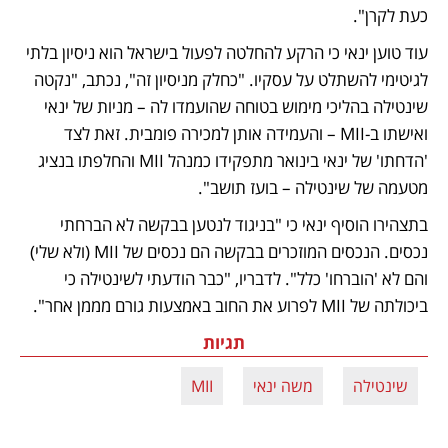
כעת לקרן". 
עוד טוען ינאי כי הרקע להחלטה לפעול בישראל הוא ניסיון בלתי 
לגיטימי להשתלט על עסקיו. "כחלק מניסיון זה", נכתב, "נקטה 
שינטילה בהליכי מימוש בטוחה שהועמדו לה – מניות של ינאי 
ואישתו ב-MII – והעמידה אותן למכירה פומבית. זאת לצד 
'הדחתו' של ינאי בינואר מתפקידו כמנהל MII והחלפתו בנציג 
מטעמה של שינטילה – בועז תושב".   
בתצהירו הוסיף ינאי כי "בניגוד לנטען בבקשה לא הברחתי 
נכסים. הנכסים המוזכרים בבקשה הם נכסים של MII (ולא שלי) 
והם לא 'הוברחו' כלל". לדבריו, "כבר הודעתי לשינטילה כי 
ביכולתה של MII לפרוע את החוב באמצעות גורם מממן אחר".  
תגיות
שינטילה
משה ינאי
MII