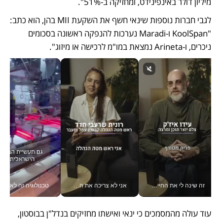
מיליון דולר באינפינידט, ומחזיקה ב-51%".
לגבי חברות נוספות שינאי חשף את השקעת MII בהן, הוא כתב: 
"KoolSpan ו-Maradi נערכות להנפקה ראשונה בסכומים 
ניכרים, ו-Arineta נמצאת במו"מ לרכישה או מיזוג".
זה שינה לי את החיים: איך עידו איז'ק הופך את הסמארטפון לכלי צילום מקצועי_v
אני לא צריכה את המשרד: רונית שרעבי-חדד מנהלת ארגון של 30000 עובדים מכל מקום_v
טכנולוגיה זה לא רק בהייטק: גם תעשיי
עוד עולה מהמסמכים כי ינאי ואישתו מחזיקים בנדל"ן בבוסטון, 