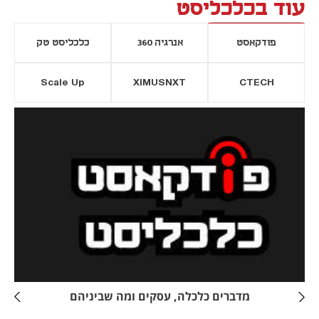
עוד בכלכליסט
פודקאסט
אנרגיה 360
כלכליסט טק
Scale Up
XIMUSNXT
CTECH
יסייה חדשה
נפתח בכרטיסייה חדשה
מדברים כלכלה, עסקים ומה שביניהם