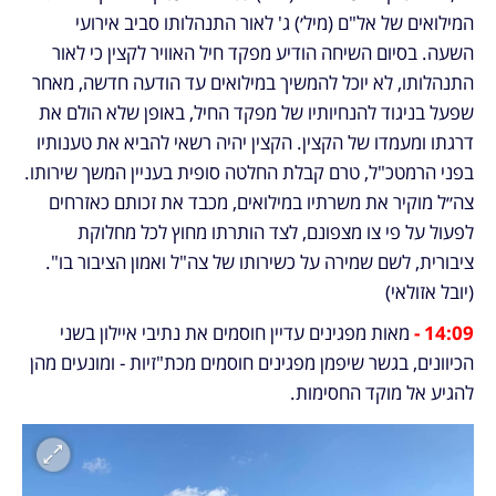
המילואים של אל"ם (מיל׳) ג' לאור התנהלותו סביב אירועי 
השעה. בסיום השיחה הודיע מפקד חיל האוויר לקצין כי לאור 
התנהלותו, לא יוכל להמשיך במילואים עד הודעה חדשה, מאחר 
שפעל בניגוד להנחיותיו של מפקד החיל, באופן שלא הולם את 
דרגתו ומעמדו של הקצין. הקצין יהיה רשאי להביא את טענותיו 
בפני הרמטכ"ל, טרם קבלת החלטה סופית בעניין המשך שירותו. 
צה״ל מוקיר את משרתיו במילואים, מכבד את זכותם כאזרחים 
לפעול על פי צו מצפונם, לצד הותרתו מחוץ לכל מחלוקת 
ציבורית, לשם שמירה על כשירותו של צה"ל ואמון הציבור בו". 
(יובל אזולאי)
14:09 - 
מאות מפגינים עדיין חוסמים את נתיבי איילון בשני 
הכיוונים, בגשר שיפמן מפגינים חוסמים מכת"זיות - ומונעים מהן 
להגיע אל מוקד החסימות.