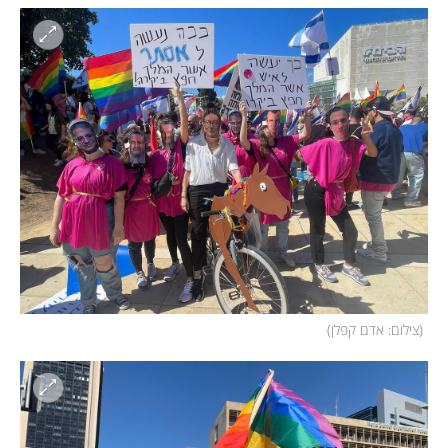
(
צילום: אדם קפלן
)