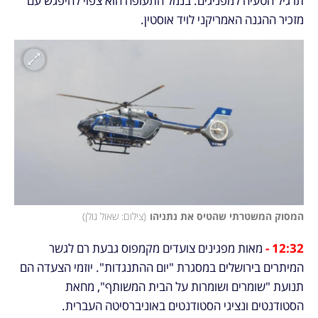
תרגיל הטעיה למפניגים. בנמל התעופה הוא צפוי להיפגש עם 
מזכיר ההגנה האמריקני לויד אוסטין.
המסוק המשטרתי שהטיס את נתניהו
(
צילום: שאול גולן
)
12:32 - 
מאות מפגינים צועדים מקמפוס גבעת רם לגשר 
המיתרים בירושלים במסגרת "יום ההתנגדות". יוזמי הצעדה הם 
תנועת "שומרים ושומרות על הבית המשותף", מחאת 
הסטודנטים ונציגי הסטודנטים באוניברסיטה העברית.