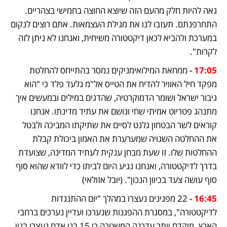
גאה להיות חלק מהעם הזה שיוצא החוצה בחמישי בצהריים. 
התחרפנתם. תעזבו לנו את מגילת העצמאות. אתם רוצים לנקום 
במערכת ולהביא לכאן דיקטטורה משיחית, ואנחנו לא ניתן לזה 
לקרות".
17:05 - 
ממחאת המילואימניקים נמסר בהתייחס להחלטת 
מפקד חיל האוויר להדיח את הטייס אל"מ גלעד פלד כי "הוא 
גיבור ישראל ושומר הדמוקרטיה, שהדגים במילים ובמעשים איך 
מתנהג פטריוט אמיתי שחי ונושם את עתיד מדינתו. אנחנו 
קוראים לשר הבטחון גלנט לסיים את שתיקתו המביכה ולבטל 
את ההחלטה השגויה שמערערת את האמון ביכולת קבלת 
ההחלטות שלו. זו שעת מבחן ענקית לעתיד המדינה, שצועדת 
בדרך לדיקטטורה, ואנחנו נגיע היום לביתו כדי לוודא שהוא סוף 
סוף עושה צעד בכיוון הנכון". (יובל אזולאי)
16:45 - 
22 מפגינים נעצרו במהלך "יום ההתנגדות 
לדיקטטורה", במסגרת ההפגנות שנערכו ועדיין נערכים ברחבי 
הארץ. מוקדם יותר עדכנה המשטרה כי 15 בני אדם נעצרו בגין 