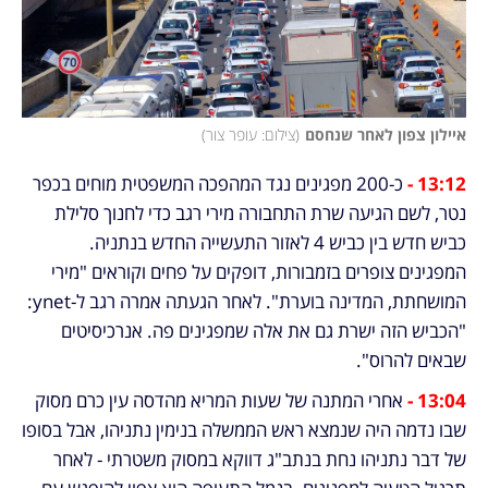
איילון צפון לאחר שנחסם
(
צילום: עופר צור
)
13:12 -
כ-200 מפגינים נגד המהפכה המשפטית מוחים בכפר 
נטר, לשם הגיעה שרת התחבורה מירי רגב כדי לחנוך סלילת 
כביש חדש בין כביש 4 לאזור התעשייה החדש בנתניה. 
המפגינים צופרים בזמבורות, דופקים על פחים וקוראים "מירי 
המושחתת, המדינה בוערת". לאחר הגעתה אמרה רגב ל-ynet: 
"הכביש הזה ישרת גם את אלה שמפגינים פה. אנרכיסיטים 
שבאים להרוס".
13:04 -
 אחרי המתנה של שעות המריא מהדסה עין כרם מסוק 
שבו נדמה היה שנמצא ראש הממשלה בנימין נתניהו, אבל בסופו 
של דבר נתניהו נחת בנתב"ג דווקא במסוק משטרתי - לאחר 