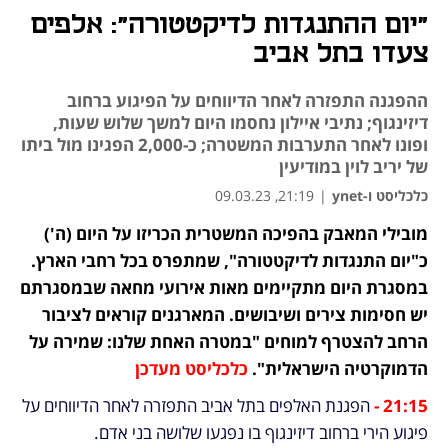
"יום ההתנגדות לדיקטטורה": אלפים
צעדו בתל אביב
ההפגנה התפזרה לאחר הדיווחים על הפיגוע ברחוב
דיזינגוף; נתיבי איילון נחסמו היום למשך שלוש שעות,
ופונו לאחר התערבות המשטרה; כ-2,000 הפגינו מול ביתו
של יריב לוין במודיעין
כלכליסט ו-ynet
|
21:19, 09.03.23
מובילי המאבק בהפיכה המשטרית הכריזו על היום (ה') 
נפתח בכרטיסייה חדשה
נפתח בכרטיסייה חדשה
נפתח בכרטיסייה חדשה
כ"יום התנגדות לדיקטטורה", שמתפרס בכל רחבי הארץ. 
במסגרת היום מתקיימים מאות אירועי מחאה שבמסגרתם 
יש חסימות צירים ושיבושים. המארגנים קוראים לציבור 
הרחב להצטרף למוחים "במטרה האחת שלנו: שמירה על 
הדמוקרטיה הישראלית".
כלכליסט מעדכן
21:15 - 
הפגנת האלפים בתל אביב התפזרה לאחר הדיווחים על 
פיגוע הירי
 ברחוב דיזינגוף בו נפגעו שלושה בני אדם.