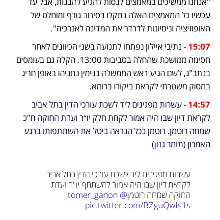
"אנחנו ממשיכים במאמצים לנסות להגיע להבנות, אבל עד 
עכשיו כל המאמצים האלה נתקלו בסירוב גורף ומוחלט של 
האופוזיציה וניסיונות לדרדר את המדינה לאנרכיה".
15:07 -
נתיבי איילון נפתחו לתנועה בשני הכיוונים לאחר 
חסימה ממושכת שהחלה בסביבות 13:00. הקלה גם בעומסים 
בנתב"ג, לשם הגיע ראש הממשלה בנימין נתניהו באופן חריג 
במסוק משטרתי לקראת ביקורו ברומא.
14:57 - 
עשרות מפגינים ליד לשכת עורכי הדין בתל אביב 
לקראת דיון שבו היה אמור לקחת חלק יו״ר ועדת החוקה ח"כ 
שמחה רוטמן. רוטמן ככל הנראה ביטל את השתתפותו ברגע 
האחרון 
(תומר גנון)
עשרות מפגינים ליד לשכת עורכי הדין בתל אביב 
לקראת דיון שבו היה אמור להשתתף יו"ר ועדת 
החוקה שמחה רוטמן
@tomer_ganon
pic.twitter.com/BZguQwfs1s