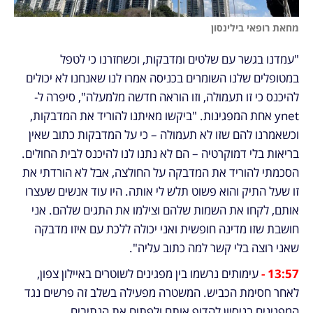
מחאת רופאי בילינסון
"עמדנו בגשר עם שלטים ומדבקות, וכשחזרנו כי לטפל 
במטופלים שלנו השומרים בכניסה אמרו לנו שאנחנו לא יכולים 
להיכנס כי זו תעמולה, וזו הוראה חדשה מלמעלה", סיפרה ל-
ynet אחת המפגינות. "ביקשו מאיתנו להוריד את המדבקות, 
וכשאמרנו להם שזו לא תעמולה – כי על המדבקות כתוב שאין 
בריאות בלי דמוקרטיה – הם לא נתנו לנו להיכנס לבית החולים. 
הסכמתי להוריד את המדבקה על החולצה, אבל לא הורדתי את 
זו שעל התיק והוא פשוט תלש לי אותה. היו עוד אנשים שעצרו 
אותם, לקחו את השמות שלהם וצילמו את התגים שלהם. אני 
חושבת שזו מדינה חופשית ואני יכולה ללכת עם איזו מדבקה 
שאני רוצה בלי קשר למה כתוב עליה".
13:57 - 
עימותים נרשמו בין מפגינים לשוטרים באיילון צפון, 
לאחר חסימת הכביש. המשטרה מפעילה בשלב זה פרשים נגד 
המפגינים בניסיון להדוף אותם ולפתוח את הנתיבים.