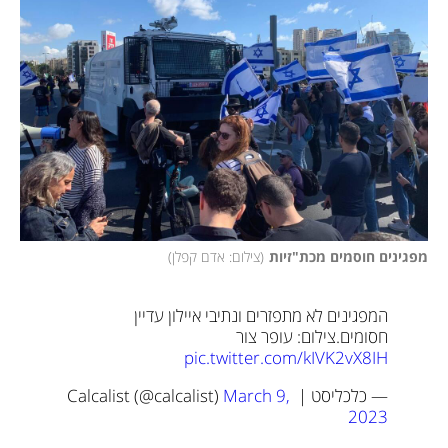
מפגינים חוסמים מכת"זיות
(
צילום: אדם קפלן
)
המפגינים לא מתפזרים ונתיבי איילון עדיין 
חסומים.
צילום: עופר צור 
pic.twitter.com/kIVK2vX8IH
— כלכליסט | Calcalist (@calcalist) 
March 9, 
2023