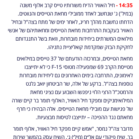
14:35 - 
חיל האוויר הדיח משורותיו טייס קרב אלוף משנה 
(במיל') ג' שנחשב לאחד ממובילי מחאת הטייסים והנווטים. 
הדחתו נחשבת מהלך חריג, לאחר ימים של מתח בצה"ל ובחיל 
האוויר בעקבות התרחבות מחאת הטייסים ומחאותיהם של אנשי 
מילואים המשרתים ביחידות מובחרות, וזאת בשל התנגדותם 
לחקיקת הבזק שמקדמת קואליציית נתניהו. 
מחאת הטייסים, ובמרכזה הודעתם של 37 טייסים במילואים 
מטייסת הקרב 69 שמפעילה מטוסי F-15 כי לא יתייצבו 
לאימונים, התרחבה בימים האחרונים גם ליחידות מובחרות 
נוספות בצה"ל. ברקע של אלה, שר הביטחון יואב גלנט 
והרמטכ"ל הרצי הלוי ניפגשו השבוע עם נציגי מחאת 
המילואימניקים ומפקד חיל האוויר, האלוף תומר בר קיים שורה 
של פגישות עם מובילי מחאת הטייסים. אלה הבהירו כי חרף 
מחאתם נגד ההפיכה – יתייצבו לטיסות מבצעיות. 
מדובר צה"ל נמסר, "אמש קיים מפקד חיל האוויר, אלוף תומר 
בר, שיח פיקודי עם אל״ם (מיל׳) ג׳. השיח עסק בהמשך שירות 