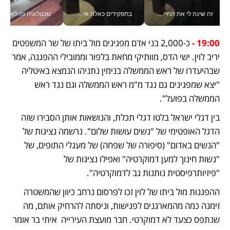
בתפקידים כאלה אי אפשר לחכות: אושרת לוי מניעה השקעות ענק מהטלפון_v
טכנולוגיה זה לא רק בהייטק: גם תעשיית המזון הישראלית מאמצת כלי AI, אוטומציה וניתוח דאטה בזמן אמת
אני לא צריכה את המשרד:
19:00 - 
כ-
2,000 בני אדם מפגינים מול ביתו של שר המשפטים 
יריב לוין. ישי הדס, מוותיקי מחאת בלפור וממובילי ההפגנה, אמר 
שבהיעדרו של ראש הממשלה בנימין נתניהו הנמצא באיטליה 
"יצא שמפגינים גם נגד מ"מ ראש הממשלה וגם נגד ראש 
הממשלה בפועל".
בין דגלי ישראל בלטו דגלי תכלת, והנושאות אותן הסבירו שזה 
הדגל האופטימי של "נשים עושות שלום". נרשמה נציגות של 
"הנשים באדום" (סיפורה של שפחה) של מעגלי התופים, של 
"נשות חינוך למען דמוקרטיה" ואפילו נציגות של 
"פיזיותרפיסטית נותנות גב לדמוקרטיה".
ההפגנות מול ביתו של לוין זכו לפרסום נרחב כיוון שהמשטרה 
זימנה כמה מהמארגנים לפגישות, וניסתה להרחיק אותם, מה 
שנתפס כצעד לא דמוקרטי. חבר מועצת העירייה  איתי בר אומר 