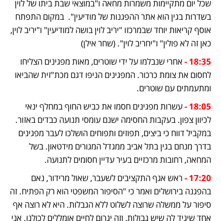
שכל יום מתקיימות משמרות מחאה ו"במוצאי שבת ביתו של לוין 
בשדרות בגין הוא אתר ההפגנות של מודיעין".  במקום התפתח 
אוסף קריאות יוחד שבמרכזו "יריב לוין בושה למודיעין" ו"יריב לוין, 
כאן זה לא פולין" ו"יחריב לוין". (שחר אילן)
18:35 - 
אחרי שנבלמו על ידי שוטרים, מאות מפגינים הצליחו 
לחסום את צומת כרכור. המפגינים הניפו דגם מכת"זית שהביאו 
ומתעמתים עם שוטרים.
18:05 - 
עשרות מפגינים חסמו את כביש החוף במחלף ינאי 
לכיוון צפון. בעקבות החסימה ישנם עומסי תנועה כבדים באזור. 
במקביל דווח כי ביצים, תפוזים ותפוחים הושלכו לעבר מפגינים 
בדרך מנחם בגין בתל אביב ממגדל המגורים מידטאון. בשל 
המחאה, רחובות מרכזיים בעיר עדיין חסומים לתנועה.
17:20 - 
ראש אגף התקציבים לשעבר, שאול מרידור, נאם 
בהפגנה בירושלים ואמר כי "הסיפור המשפטי הוא רק הפתיח. זה 
סיפור על ממשלה שרוצה לשלוט ללא הגבלות. היא לא רוצה אף 
אחד שיגיד לה שיש גבולות, וזה יגרום לחיים אומללים לכולנו. אני 