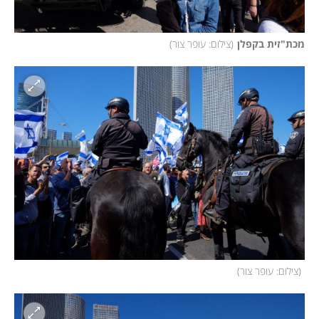
מכת"זית בקפלן
(
צילום: עופר צור
)
(
צילום: עופר צור
)