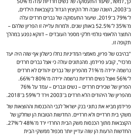
כך, למשל, שיעור התעסוקה של נשים חרדיות עלה מ־50% 
ב־2003, השנה שבה חל הקיצוץ הגדול בקצבאות הילדים, 
ל־79% ב־2019. שיעור התעסוקה של גברים חרדים עלה 
מ־35% ל־52.5% באותן שנים. ולמרות עלייה זו הפריון שלהם – 
התוצר הלאומי גולמי חלקי מספר העובדים – דווקא נפגע במהלך 
תקופה זו.
"בהיבט של פריון, מאמצי המדיניות נחלו כישלון אף שזה היה יעד 
מרכזי", קובע פרידמן. מהנתונים עולה כי אצל גברים חרדים 
נרשמה ירידה מ־71% מהפריון של גברים יהודים לא חרדים 
ל־56% ואצל נשים חרדיות נרשמה ירידה מ־80% ל־66%. 
הפריון של שכירים חרדים – נשים וגברים – עמד על 76% 
מהפריון של היהודים הלא חרדים ב־2003 וירד ל־59% ב־2018.
פרידמן מביא את נתוני בנק ישראל לגבי ההכנסות וההוצאות של 
משקי בית חרדיים ולא חרדיים. החדשות הטובות הן שחלקן של 
הקצבאות מתוך הכנסות משק הבית החרדי ירד מ־48% ל־27%. 
החדשות הרעות הן שזה עדיין יותר מכפול ממשקי הבית 