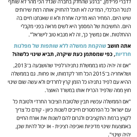
לדברי פרידמן, "ברגע שהחלק בחברה שגדל הכי מהר לא שותף 
לנטל הכלכלי, המדינה לא תוכל להחזיק אותה רמת שירותים 
שיש היום. המחיר הוא מדינה אחרת ולא זו שאנחנו חיים בה 
היום. החשיבות של המסמך היא לשים מראה בפני מקבלי 
ההחלטות. אם נמשיך כך, זה לא מנבא טוב לישראל".
אתה חושב 
שהקמת ממשלה ללא שותפות של מפלגות 
חרדיות
, כפי שמסתמן כעת שיקרה, תביא שינוי כלשהו?
"אם זה יהיה כמו בממשלת נתניהו־לפיד שהושבעה ב־2013, 
ושלאחריה ב־2015 הכל חזר לקדמותו, אז פחות. גם בממשלה 
ההיא עם לפיד נתניהו כל הזמן קרץ לחרדים ולא עשה שום שינוי 
חוץ ממה שלפיד הכריח אותו במשרד האוצר. 
"אם הממשלה עכשיו תבין שלטובת הציבור החרדי ולטובת כל 
עם ישראל כל הפרמטרים חייבים לשנות כיוון - קודם כל צריך 
לקצץ ברמת התקציבים ולגרום להם לשנות את אורח החיים 
באמצעות שינוי מדיניות ואכיפה רצינית - אז יכול להיות שכן, 
יהיה שינוי".