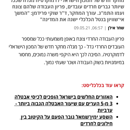
מחקר חדש של המכון הישראלי לדמוקרטיה מגלה שככל
שיותר גברים חרדים עובדים, פריון העבודה שלהם צונח
ועמו התמ"ג. עורך המחקר, ד"ר שוקי פרידמן: "המשך
אי־שוויון בנטל הכלכלי ישנה את המדינה"
שחר אילן
|
06:57, 09.05.21
פריון העבודה החרדי צונח באופן משמעותי ככל שמספר 
נפתח בכרטיסייה חדשה
נפתח בכרטיסייה חדשה
נפתח בכרטיסייה חדשה
נפתח בכרטיסייה חדשה
נפתח בכרטיסייה חדשה
העובדים החרדי גדל - כך מגלה מחקר חדש של המכון הישראלי 
לדמוקרטיה. הסיבה לכך היא היקפי משרה נמוכים, מחסור 
במיומנויות בשוק העבודה ושכר שעתי נמוך. 
קראו עוד בכלכליסט:
האזורים החלשים בישראל הופכים לכיסי אבטלה
3 מ-5 הערים עם שיעור האבטלה הגבוה ביותר - 
ערביות
השסע ימין־שמאל גובר הפעם על הקיטוב בין 
חילונים לחרדים