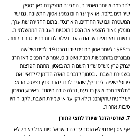
להר כמה שיותר מאמינים. המדינה מתפקדת כאן כספק 
שירותים בלבד. אז איך עד היום נמנע אסון? התשובה, גם של 
המשטרה וגם של החרדים, היא "נס". בתום החקירה שתיערך, 
מומלץ מאוד להוציא את הנס מתוכניות העבודה הממשלתיות. 
במיוחד מאירועים שבהם היעדרו עלול לגבות מחיר כבד במיוחד.
ב־1985 לאחר אסון הבונים שבו נהרגו 19 ילדים ושלושה 
מבוגרים בהתנגשות רכבת ואוטובוס, אמר שר הפנים דאז הרב 
יצחק פרץ מש"ס ש"יד השם היתה באסון, מחמת הפרצות 
בשמירת השבת". בסמוך לדברים האלה הזדמן לי לראיין את 
פרופ' ישעיהו ליבוביץ', שהגיב לדברי הרב פרץ בציטוט הבא: 
"תלמיד חכם שאין בו דעת, נבלה טובה הימנו". באירוע המירון, 
יש להניח שהקורבנות לא לקו על אי שמירת השבת. לקב"ה היו 
סיבות אחרות.
7. שורפי הדגל שיורד לחצי התורן
אף אסון אזרחי לא הוכרז עד כה בישראל כיום אבל לאומי. לא 