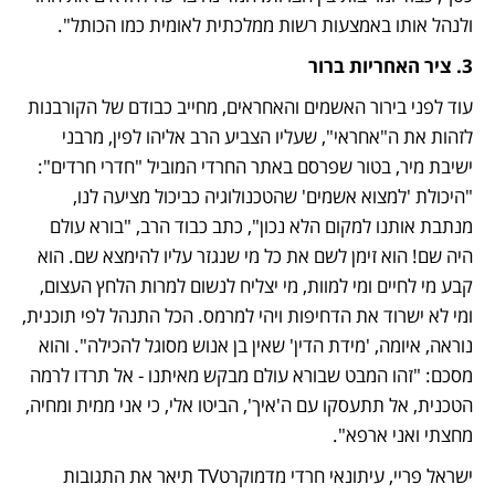
ולנהל אותו באמצעות רשות ממלכתית לאומית כמו הכותל".
3. ציר האחריות ברור
עוד לפני בירור האשמים והאחראים, מחייב כבודם של הקורבנות 
לזהות את ה"אחראי", שעליו הצביע הרב אליהו לפין, מרבני 
ישיבת מיר, בטור שפרסם באתר החרדי המוביל "חדרי חרדים": 
"היכולת 'למצוא אשמים' שהטכנולוגיה כביכול מציעה לנו, 
מנתבת אותנו למקום הלא נכון", כתב כבוד הרב, "בורא עולם 
היה שם! הוא זימן לשם את כל מי שנגזר עליו להימצא שם. הוא 
קבע מי לחיים ומי למוות, מי יצליח לנשום למרות הלחץ העצום, 
ומי לא ישרוד את הדחיפות ויהי למרמס. הכל התנהל לפי תוכנית, 
נוראה, איומה, 'מידת הדין' שאין בן אנוש מסוגל להכילה". והוא 
מסכם: "זהו המבט שבורא עולם מבקש מאיתנו - אל תרדו לרמה 
הטכנית, אל תתעסקו עם ה'איך', הביטו אלי, כי אני ממית ומחיה, 
מחצתי ואני ארפא".
ישראל פריי, עיתונאי חרדי מדמוקרטTV תיאר את התגובות 