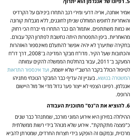
5. רפיונו של אנגלמן הוא יתרון?
אמיר אוחנה, אריה דרעי ומירי רגב התחרו ביניהם על הקרדיט 
והאחריות לחופש המוחלט שניתן לחוגגים, ללא מגבלות קורונה 
או כמות משתתפים. אתמול הם כבר התחרו מי יברח הכי רחוק 
מהאחריות. ביפן התפטרות היתה נחשבת לפתרון הקל עבורם. 
בחקירה שתיערך לא יהיה אפשר להתעלם מאינספור האזהרות 
והכתובות שעל הקיר. מדו"ח מבקר המדינה ב־2008, דרך דו"ח 
המעקב ב־2011, עבור בהחלטת הממשלה להקים עמותה 
לטיפול הכולל בקבר הרשב"י שלא יושמה,
 ועד אינספור התראות 
המשטרה בנושא
. בעניין זה עדיף כבר המבקר הנוכחי מתניהו 
אנגלמן. רפיונו הצפוי לא ייצור פער גדול מדי אל מול היישום 
הרופס.
6. להוציא את ה"נס" מתוכנית העבודה
ההילולה במירון היא אירוע המוני מורכב, שמתנהל כבר שנים 
כ"פצצה מתקתקת". אירוע שלא מנוהל בידי רשות ממשלתית 
מרכזית, ובמקום זה הופקע בידי חצרות החרדים, שמטרתן להביא 