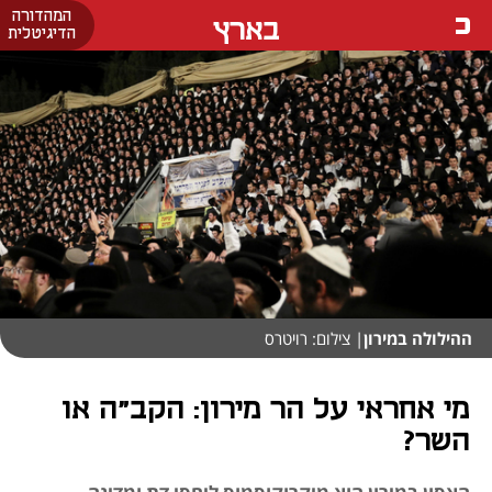
המהדורה
בארץ
הדיגיטלית
ההילולה במירון
| צילום: רויטרס
מי אחראי על הר מירון: הקב"ה או
השר?