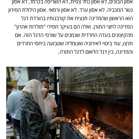
אסון הבונים, לא אסון נחל צפית, לא השריפה בכרמל, לא אסון 
גשר המכביה. לא אסון ערד. לא אסון ורסאי. אסון הילולת המירון 
הוא הראשון שהמדינה תנציח את קורבנותיו בהורדת דגל 
המדינה לחצי התורן. ואלה הם בעיקר חסידי "תולדות אהרון" 
מהקיצונים בעדה החרדית שנמנים על שורפי הדגל הזה. אם 
תרצו, עוד ביטוי לאירוניה ואנומליה שטבועה ביחסי החרדים 
והמדינה, בין דגל הלאום לדגל התורה.