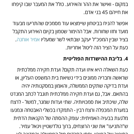
במקום - ואישר את ההר והאירוע. כולל את המעבר שבו קיפחו 
את חייהם 45 בני אדם.
אפשר להניח בביטחון שיימצאו עוד מסמכים שהתריעו מבעוד 
מועד וחזו שחורות. אבל ההימור שטמון בקיום האירוע התקבל 
בציר שבין המפכ"ל יעקב שבתאי לשר שמעליו 
אמיר אוחנה
. 
כעת על הציר הזה ליטול אחריות.
4. בליבת ההישרדות הפוליטית
כעת השאלה היא איזו ועדה תקום? ועדת חקירה ממלכתית 
שראשה וחבריה ממונים בידי נשיאת בית המשפט העליון, או 
ועדת בדיקה שתקים הממשלה, והאמון במסקנותיה יהיה 
בהתאם. אבל, גם ועדת חקירה ממלכתית תוגבל לכתב המנדט 
שלה, שיכתיב את סמכויותיה. שתי ועדות שמגר, למשל - לרצח 
במערת המכפלה ורצח רבין - התמקדו בכשלי האבטחה ונמנעו 
מלגעת בבעיה האמיתית: עומק ההסתה של הקנאות הדתית 
ש"התניעו" את שני הרוצחים, ברוך גולדשטיין ויגאל עמיר. 