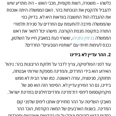
כלשהו – משטרה, רשות מקומית, מכבי האש – היה מתריע שיש 
להגביל ולהקטין את הנוכחות בהר. האם הממשלה היתה אוכפת 
את ההגבלה הזו? התשובה בוודאות היא לא. בדיוק כפי 
שהממשלה סירבה להתעמת עם החרדים על סגירת תלמודי 
התורה בתקופה מגפת הקורונה. מישהו יכול לתאר את ראש 
הממשלה 
בנימין נתניהו
, ששרוי כעת במאבק חייו על השלטון, 
נכנס לעימות חזיתי עם "שותפיו הטבעיים" החרדים?
2. ההר עדיין לא בידינו
עוד לפני הפוליטיקה, צריך לדבר על חלוקת הריבונות בהר: ניהול 
האירוע הוא בידי החרדים, והמדינה מספקת שירותי אבטחה, 
תחזוקה, סניטציה, עזרה ראשונה. כמו שהר הבית לא ממש 
בידינו, גם הר המירון עדיין לא. הסיפור הזה הוא סוג של 
מיקרוקוסמוס ליחסי דת־מדינה וחרדים־חילונים במדינת ישראל.
מאבקי השליטה על ההר מחזירים אותנו לימים שלפני קום 
המדינה. בשנות הארבעים של המאה הקודמת, הוכר ההר 
כמקום קדוש ליהודים ונוהל על ידי הקדשים אשכנזיים וספרדים. 