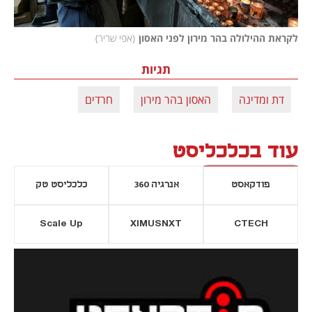
לקראת ההילולה בהר מירון לפני האסון
(
אפי שריר
)
תגיות
דת ומדינה
האסון בהר מירון
חרדים
עוד בכלכליסט
פודקאסט
אנרגיה 360
כלכליסט טק
Scale Up
XIMUSNXT
CTECH
יסייה חדשה
נפתח בכרטיסייה חדשה