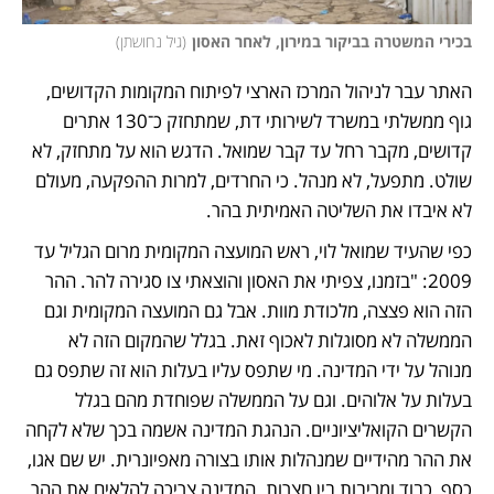
בכירי המשטרה בביקור במירון, לאחר האסון
(
גיל נחושתן
)
האתר עבר לניהול המרכז הארצי לפיתוח המקומות הקדושים, 
גוף ממשלתי במשרד לשירותי דת, שמתחזק כ־130 אתרים 
קדושים, מקבר רחל עד קבר שמואל. הדגש הוא על מתחזק, לא 
שולט. מתפעל, לא מנהל. כי החרדים, למרות ההפקעה, מעולם 
לא איבדו את השליטה האמיתית בהר.
כפי שהעיד שמואל לוי, ראש המועצה המקומית מרום הגליל עד 
2009: "בזמנו, צפיתי את האסון והוצאתי צו סגירה להר. ההר 
הזה הוא פצצה, מלכודת מוות. אבל גם המועצה המקומית וגם 
הממשלה לא מסוגלות לאכוף זאת. בגלל שהמקום הזה לא 
מנוהל על ידי המדינה. מי שתפס עליו בעלות הוא זה שתפס גם 
בעלות על אלוהים. וגם על הממשלה שפוחדת מהם בגלל 
הקשרים הקואליציוניים. הנהגת המדינה אשמה בכך שלא לקחה 
את ההר מהידיים שמנהלות אותו בצורה מאפיונרית. יש שם אגו, 
כסף, כבוד ומריבות בין חצרות. המדינה צריכה להלאים את ההר 