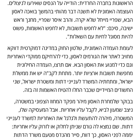
הראשונות בחברה החרדית: הודייה על הנסים שאירעו לניצולים. 
העוצמה האמונית לא תשנה דבר מהותי בהמשך בואכה לאסון 
הבא, שפריי מייחל שלא יקרה. והרב איסר שפריי, מחנך וראש 
ישיבה, סיכם: "לא לחפש תשובות, לא לחפש האשמות, פשוט 
להיות מסוגל לחיות עם השאלות".
לעומת העמדה האמונית, שלטון החוק במדינה דמוקרטית דווקא 
מחויב לאתר את הגורמים לאסון, כדי להרחיקם ממוקדי האחריות 
וגם כדי למנוע את האסון הבא. אם תרצו, העמדה החילונית 
מחפשת תשובות ארציות יותר. מתחת לקב"ה יש את ממשלת 
ישראל, ומתחתיה המשרד לענייני דתות ומשטרת ישראל, שני 
החשודים המיידיים שכבר החלו להטיח האשמות זה בזה.
בבוקר שלמחרת האסון מיהר מפקד המחוז הצפוני במשטרה, 
ניצב שמעון לביא, לקבל עליו אחריות. אבל המעסיקה שלו, 
המשטרה, מיהרה להתעשת ולגלגל את האחריות למשרד לענייני 
דתות. שם נמצא לה גורם שניתן לחלוק או לזרוק עליו אחריות: 
יממה לפני האסון, כך דווח, סייר מהנדס מטעם משרד הדתות 