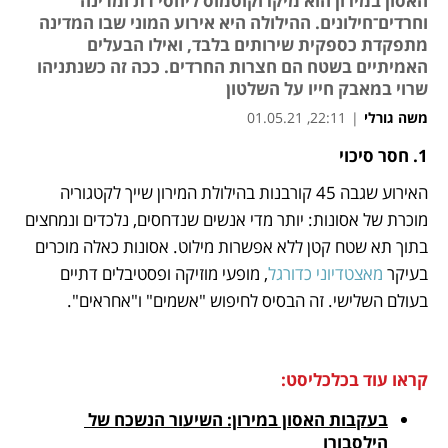
האסון במירון הוא מיקרוקוסמוס ליחסי דת ומדינה
וחרדים־חילונים. ההילולה היא אירוע המוני שבו המדינה
מתפקדת כספקית שירותים בלבד, ואילו הבעלים
האמיתיים בשטח הם חצרות החרדים. ככה זה כשנתניהו
שרוי במאבק חייו על השלטון
משה גורלי
|
22:11, 01.05.21
1. חסר סיכוי
נפתח בכרטיסייה חדשה
נפתח בכרטיסייה חדשה
נפתח בכרטיסייה חדשה
נפתח בכרטיסייה חדשה
נפתח בכרטיסייה חדשה
נפתח בכרטיסייה חדשה
נפתח בכרטיסייה חדשה
האירוע שגבה 45 קורבנות בהילולת המירון שייך לקטגוריה 
מוכרת של אסונות: יותר מדי אנשים שנדחסים, נלכדים ונמחצים 
בתוך תא שטח קטן ללא אפשרות מילוט. אסונות כאלה מוכרים 
בעיקר 
מאצטדיוני כדורגל
, מופעי מוזיקה ופסטיבלים דתיים 
בעולם השלישי. זה הבסיס לחיפוש "אשמים" ו"אחראים".
קראו עוד בכלכליסט:
בעקבות האסון במירון: השיעור הנשכח של 
הילסבורו