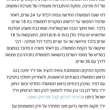
של דת ומדינה, פסקת ההתגברות ומעמדה של מערכת המשפט.
לפי שעה הממשלה החדשה צפויה לכלול עד 24 שרים, לאחר 
שלפיד התפשר על דרישתו המקורית לממשלה בת 18 שרים 
בלבד. זאת מתוך הבנה שבקואליציה שמורכבת משבע מפלגות 
שלהוציא יש עתיד כולן בנות 6–8 מנדטים, התעקשות על 18 
שרים בלבד פירושה שר עד שניים בלבד לכל מפלגה - דבר 
שיקשה על הקמת הממשלה. גם לאחר פשרה זו מדובר בצמצום 
בשליש של מספר השרים בהשוואה לממשלת נתניהו־גנץ שיצאה 
לדרך עם 36 שרים.
חלוקת התיקים המסתמנת צפויה להציב את יו"ר ימינה בנט 
כראש הממשלה בשנתיים הראשונות, ולאחריהן יתחלף בתפקיד 
עם לפיד, שיכהן בינתיים כראש הממשלה החליפי וכשר החוץ. 
יו"ר כחול לבן בני גנץ עתיד להמשיך לכהן כשר הביטחון ויו"ר 
ישראל ביתנו 
אביגדור ליברמן יקבל את תיק האוצר
.
יו"ר תקווה חדשה גדעון סער מתחרה על תיק המשפטים עם 