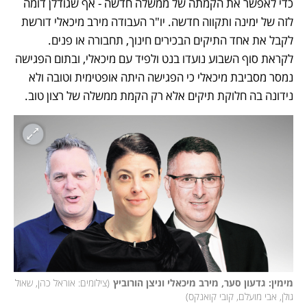
כדי לאפשר את הקמתה של ממשלה חדשה - אף שגודלן דומה 
לזה של ימינה ותקווה חדשה. יו"ר העבודה מירב מיכאלי דורשת 
לקבל את אחד התיקים הבכירים חינוך, תחבורה או פנים. 
לקראת סוף השבוע נועדו בנט ולפיד עם מיכאלי, ובתום הפגישה 
נמסר מסביבת מיכאלי כי הפגישה היתה אופטימית וטובה ולא 
נידונה בה חלוקת תיקים אלא רק הקמת ממשלה של רצון טוב. 
מימין: גדעון סער, מירב מיכאלי וניצן הורוביץ
(
צילומים: אוראל כהן, שאול 
גולן, אבי מועלם, קובי קואנקס
)