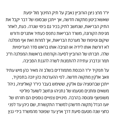
יו"ר מרצ ניצן הורוביץ נאבק על תיק החינוך מול יפעת 
שאשא־ביטון מתקווה חדשה, אך ייתכן שבסופו של דבר יקבל את 
התיק הבריאות, שנחשב לתיק בכיר גם בימי שגרה. כעת, לאחר 
מגיפת הקורונה, משרד הבריאות נתפס כעתיר אתגרים ודורש 
שיקום וטיפוח של מערכת הבריאות, אך למרות זאת אף מפלגה 
לא דורשת אותו לידיה או הציבה אותו בראש סדר העדיפויות 
שלה. חברתו של הורוביץ לסיעה וקודמתו בראשות המפלגה ח"כ 
תמר זנדברג עתידה להתמנות לשרה להגנת הסביבה.
על תפקיד יו"ר הכנסת מתמודדים בשלב זה מאיר כהן מיש עתיד 
וזאב אלקין מתקווה חדשה. לפי ההערכות כהן יזכה בתפקיד, 
ייתכן שברוטציה עם אלקין, ששימש בעבר כיו"ר קואליציה, ניהל 
משאים ומתנים מטעמו של נתניהו ונחשב לשועל פוליטי 
משופשף ומנוסה בהרבה. מינויים צפויים נוספים הם חזרתו של 
יועז הנדל (תקווה חדשה) למשרד התקשורת, שם כיהן עד לפני 
כחצי שנה מטעם סיעת דרך ארץ עד שפוטר מהמשרד בידי גנץ 