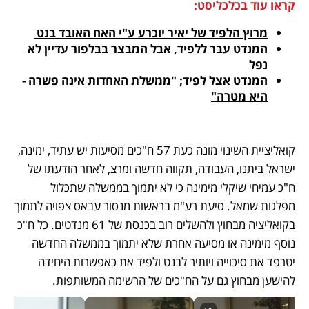
קראו עוד בכלכליסט:
מרוץ הלפיד של יאיר יוכרע ע"י האח האובד בנט 
המנדט עבר ללפיד, אבל המבצר בבלפור עדיין לא 
נפל
המנדט אצל לפיד; "ממשלת האחדות אינה פשרה - 
היא מטרה"
קואליציית השינוי מונה כעת 57 ח"כים מסיעות יש עתיד, ימינה, 
ישראל ביתנו, העבודה, תקווה חדשה ומרצ, לאחר הודעתו של 
ח"כ עמיחי שיקלי מימינה כי לא יתמוך בממשלה שתכלול 
מפלגות שמאל. סיעת רע"מ בראשות מנסור עבאס צפויה לתמוך 
בקואליציה מבחוץ ולהשלים רוב בכנסת של 61 מנדטים. כל ח"כ 
נוסף מימינה או מסיעה אחרת שלא יתמוך בממשלה החדשה 
יטרפד את סיכוייה ויותיר לבנט ולפיד את כאפשרות היחידה 
להישען מבחוץ גם על הח"כים של הרשימה המשותפות.