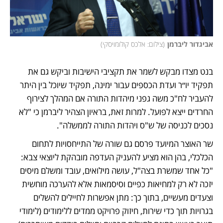
אביגדור ליברמן
(
צילום: אלכס קולומויסקי
)
בנט מצדו מבקש לשמר את תקציבי הישיבות וביקש גם את 
תפקיד יו״ר ועדת הכספים עבור ימינה, תפקיד שיוכל בין היתר 
להעביר לח"כ משה גפני מיהדות התורה אם המהלך לצירוף 
החרדים ייצא לפועל. למרות זאת, בראיון הצהיר ליברמן כי "לא 
נסכים לכניסה של ש"ס ויהדות התורה לממשלה". 
שר האוצר המיועד פרסם גם שורה של התייחסויות לתחום 
הכלכלי, בהן הוא מציע להעניק העדפה מובהקת ליוצאי צבא: 
"כל אחד שמשרת בצה"ל, עושה מילואים, עובד ומשלם מיסים 
יזכה לא רק למחיאות כפיים וסיסמאות אלא להערכה מוחשית 
וצעדים מעשיים, בתוך כך: מתן אפשרות לחיילים להשלים 
בגרויות תוך כדי שירות, חיזוק פרויקט ממדים ללימודים (לימודי 