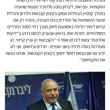
והפיכת המועצות הדתיות למחלקות לשירותי דת ברשויות 
המקומיות. עם זאת, ליברמן נמנע מלהזכיר הצעות שהעלה 
במהלך קמפיין הבחירות ועסקו בקיצוץ קצבאות הילדים והגדלת 
שיעור ההשתפות של החרדים בכוח העבודה, והזכיר רק את 
קידום לימודי הליבה באמצעות חיזוק מערך בתי הספר החרדיים 
הממלכתיים. למרות זאת, בראיון שבעניק לנחום ברנע ב"ידיעות 
אחרונות" צוטט ליברמן אומר כי "הקצבאות הן עניין קריטי. הן 
מעודדות בטלה וילודה בשני מגזרים - חרדים ובדואים. אני לא 
יודע עם אם עבאס למשל יתמוך בקיצוץ הקצבאות. אנחנו נעשה 
את המקסימום".