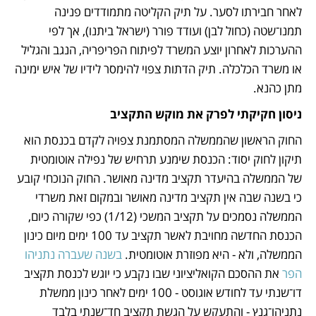
לאחר חבירתו לסער. על תיק הקליטה מתמודדים פנינה 
תמנו־שטה (כחול לבן) ועודד פורר (ישראל ביתנו), אך לפי 
ההערכות לאחרון יוצע המשרד לפיתוח הפריפריה, הנגב והגליל 
או משרד הכלכלה. תיק הדתות צפוי להימסר לידיו של איש ימינה 
מתן כהנא. 
ניסון חקיקתי לפרק את מוקש התקציב
החוק הראשון שהממשלה המסתמנת צפויה לקדם בכנסת הוא 
תיקון לחוק יסוד: הכנסת שימנע תרחיש של נפילה אוטומטית 
של הממשלה בהיעדר תקציב מדינה מאושר. החוק הנוכחי קובע 
כי בשנה שבה אין תקציב מדינה מאושר ובמקום זאת משרדי 
הממשלה נסמכים על תקציב המשכי (1/12) כפי שקורה כיום, 
הכנסת החדשה מחויבת לאשר תקציב עד 100 ימים מיום כינון 
הממשלה, ולא - היא מפוזרת אוטומטית. 
בשנה שעברה נתניהו 
הפר
 את ההסכם הקואליציוני שבו נקבע כי יוגש לכנסת תקציב 
דו־שנתי עד לחודש אוגוסט - 100 ימים לאחר כינון ממשלת 
נתניהו־גנץ - והתעקש על הגשת תקציב חד־שנתי בלבד 