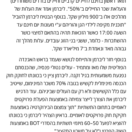
תואר ראשון בחינם לחיילים קרביים וחיילים בודדים משוחררים) 
והעלאת שכר החיילים ב־50%". ליברמן אמד את העלות של 
מהלכים אלו ב־900 מיליון שקל. בנוסף הבטיח ליברמן להוביל 
"תוכנית מקיפה לילדי הגן והוריהם ע"י מעונות יום חינם עד 
השעה 17:00 כאשר הזכאות תהיה בהתאם למיצוי כושר 
ההשתכרות - כלומר, ששני בני הזוג עובדים. עלות מהלך זה 
גבוהה מאד ונאמדת ב־7 מיליארד שקל.
בנוסף חזר ליברמן והתייחס לנושא שעמד בראש האג׳נדה 
הפוליטית שלו מאז ומתמיד - עולים נטולי פנסיה, שהכנסתם 
נפגעת משמעותית בגיל זקנה. ליברמן ציין כי בכוונתו לחוקק חוק 
הכנסה מינימלית לקשיש בגובה 70% משכר המינימום, שייטיב 
עם כלל הקשישים ולא רק עם העולים שביניהם. עוד הדגיש 
ליברמן את הצורך לייצר צמיחה באמצעות הפעלת פרויקטים 
לאומיים בתחום התשתיות "תוך צמצום הבירוקרטיה באמצעות 
חקיקת חוק פרויקטים לאומיים. בראיון הצהיר ליברמן כי בכוונתו 
להוציא לפועל 50–60 מיזמי תשתיות בהסדרי BOT באמצעות 
השוק הפרטי ו"לא על חשבון התקציב".