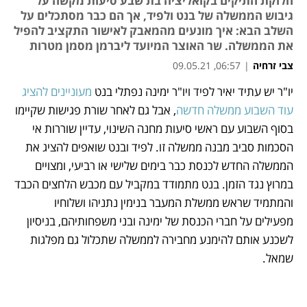
חלוקת התיקים בקואליציה בת שבע סיעות מקשה על
גיבוש הממשלה של בנט ולפיד, אך הם כבר מסתכלים על
השלב הבא: איך מונעים מהמאבק לאישור התקציב להפיל
את הממשלה. שר האוצר המיועד ליברמן מסמן מטרות
צבי זרחיה
|
06:57, 09.05.21
יו"ר יש עתיד יאיר לפיד ויו"ר ימינה נפתלי בנט 
מעוניינים להציג 
נפתח בכרטיסייה חדשה
נפתח בכרטיסייה חדשה
נפתח בכרטיסייה חדשה
נפתח בכרטיסייה חדשה
נפתח בכרטיסייה חדשה
נפתח בכרטיסייה חדשה
עוד השבוע ממשלה חדשה
, אבל גם לאחר שורת פגישות שקיימו 
בסוף השבוע עם ראשי סיעות מחנה השינוי, עדיין שוררות אי 
הסכמות סביב מבנה ממשלה זו. לפיד ובנט שואפים להציג את 
הממשלה החדש לכנסת כבר בימים שלישי או רביעי, ומצויים 
במרוץ נגד הזמן. בנט מתמודד במקביל עם מכבש הלחצים הכבד 
והמתמיד שראש ממשלת המעבר בנימין נתניהו ושלוחיו 
מפעילים על חברי הכנסת של ימינה ובני משפחותיהם, בניסיון 
לשכנע אותם להימנע מחבירה לממשלה שתכלול גם מפלגות 
שמאל. 