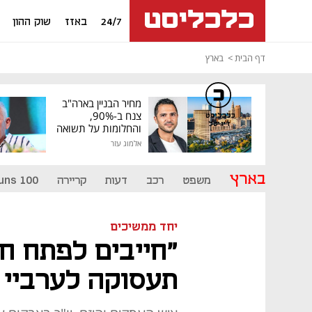
24/7
באזז
שוק ההון
דף הבית
בארץ
מחיר הבניין בארה"ב
צנח ב-90%,
כלכליסט
דיגיטל
והחלומות על תשואה
גבוהה התנפצו
אלמוג עזר
בארץ
משפט
רכב
דעות
קריירה
uns 100
יחד ממשיכים
"חייבים לפתח חינ
תעסוקה לערביי 