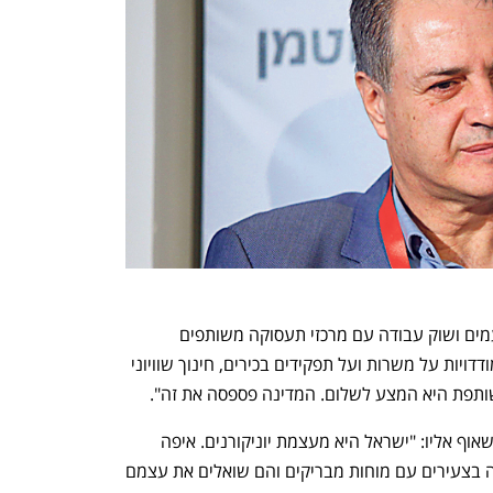
תלחמי מייחל לחינוך שיוויוני לבני שני העמים ושוק עבודה עם מרכזי תעסוקה משותפים 
לערבים וליהודים, ושוויון הזדמנויות בהתמודדויות על משרות ועל תפקידים בכירים, חינוך שוויוני 
שותפת היא המצע לשלום. המדינה פספסה את זה".
הוא מצביע על ההייטק הישראלי כמודל לשאוף אליו: "ישראל היא מעצמת יוניקורנים. איפה 
ערביי ישראל בזה? החברה הערבית מלאה בצעירים עם מוחות מבריקים והם שואלים את עצמם 