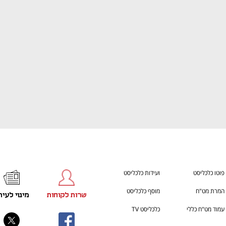
ענף במתח גבוה
מדברים כלכלה, עסקים ומה שב
פוטו כלכליסט
ועידות כלכליסט
המרת מט"ח
מוסף כלכליסט
שרות לקוחות
מינוי לעית
עמוד מט"ח כללי
כלכליסט TV