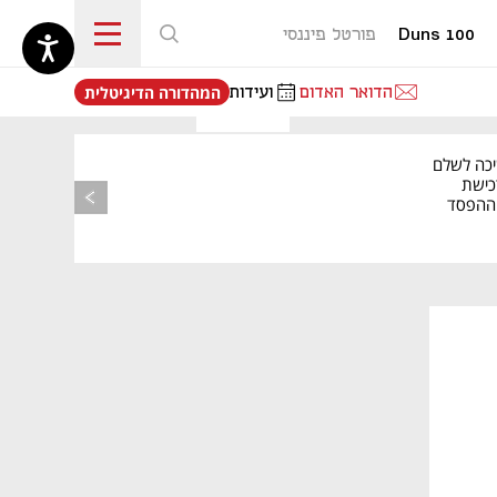
Duns 100
פורטל פיננסי
נפתח בכרטיסייה חדשה
הדואר האדום
ועידות
המהדורה הדיגיטלית
יכה לשלם
כישת
BASE: ההפסד
הרבעוני זינק ל-76