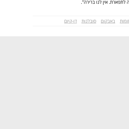
לתפארת. אין לנו ברירה".
ומות
באבקום
סובלנות
דו-קיום