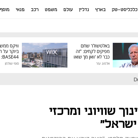
כלכליסט-טק
בארץ
נדל"ן
עולם
משפט
רכב
פנאי
מוסף
באלטשולר שחם
וויקס ממש
מפיקים לקחים: "זה
ביוקר על ר
כבר לא 'וואן מן' שואו
44
של גילעד"
אלמוג עזר
סופי שולמן
מיליון דולר
D
וך שוויוני ומרכזי
ישראל"