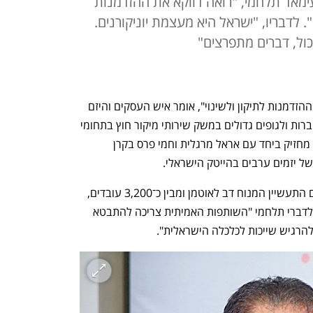
עימאד תלחמי, "רואה דווקא את ההזדמנות
. לדבריו, "ישראל היא מעצמת יוניקורנים.
ול, דברים מתפרצים"
"בכל דבר רע שקורה, אני רואה דווקא את ההזדמנות לתיקון ולשינוי", אומר איש העסקים והיזם 
עימאד תלחמי, יו"ר באבקום שמספקת לחברות ולגופים גדולים במשק שירותי מיקור חוץ בתחומי 
הטלפוניה, הדיגיטל והמכירות. בנוסף הוא מחזיק ביחד עם אראל מרגלית וחמי פרס בקרן 
ל יזמים ערבים בהייטק הישראלי.
את באבקום ייסד תלחמי ב־2008 ביחד עם התעשיין המנוח דב לאוטמן ומבין כ־3,200 עובדים, 
60% הם ערבים ישראלים ו־40% יהודים, לדברי תלחמי "השותפות האמיתית צריכה להתבטא 
להרגיש שייכות לכלכלה הישראלית".