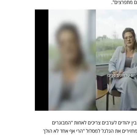
ם מתפרצים". 
תלחמי (62) מעוספיא מאמין שאת השבר בין יהודים לערבים צריכים לאחות "המבוגרים 
האחראיים", משני המגזרים, ולחשוב איך מחזירים את הגלגל למסלול "הרי אף אחד לא הולך 