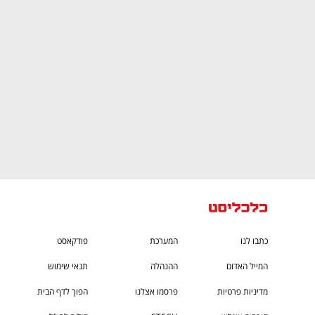
CTech – the
הבית של ההייטק הישראלי
כתבו לנו
המערכת
פודקאסט
המייל האדום
ההנהלה
תנאי שימוש
מדיניות פרטיות
פרסמו אצלנו
הפוך לדף הבית