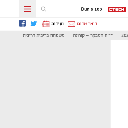
Dun's 100
דואר אדום
ועידות
דו"ח המבקר - קורונה
משפחה בריבית דריבית
תקשורת