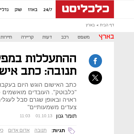
24/7
באזז
שוק
נדל"ן
דף הבית
בארץ
בארץ
משפט
רכב
דעות
קריירה
תיירות
ההתעללות במפע
תנובה: כתב אישום נגד
כתב האישום הוגש היום בעקבו
"כלבוטק". העובדים מואשמים כ
ראויה ובאופן שגרם סבל לעגלי
צעדים משמעותיים"
תומר גנון
11:03
01.10.13
תנובה
אדום אדום
כל
תגיות: