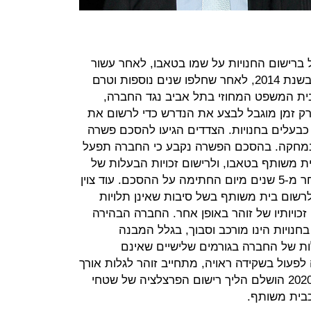
ברישום החנויות על שמו בטאבו, לאחר עשור
ממועד החתימה על הסכם הרכישה. בשנת 2014, לאחר שחלפו שנים נוספות וטרם
בית המשפט המחוזי בתל אביב נגד החברה,
ק זמן מוגבל לבצע את הנדרש כדי לרשום את
 כבעלים בחנויות. הצדדים הגיעו להסכם פשרה
נמחקה. בהסכם הפשרה נקבע כי החברה תפעל
ית משותף בטאבו, ולרישום זכויות הבעלות של
זוהר בשתי החנויות, וזאת עד ולא יאוחר מ-5 שנים מיום החתימה על ההסכם. עוד צוין
שום בית משותף בשל סיבות שאינן תלויות
כויותיו של זוהר באופן אחר. החברה הבהירה
בחנויות הינו מורכב וסבוך, בגלל המבנה
תלות של החברה בגורמים שלישיים שאינם
פעול בשקידה ראויה, מתחייב זוהר לגלות אורך
רוח עד להשלמת הרישום. בפברואר 2020 הושלם הליך רישום הפרצלציה של שטחי
כבית משותף.