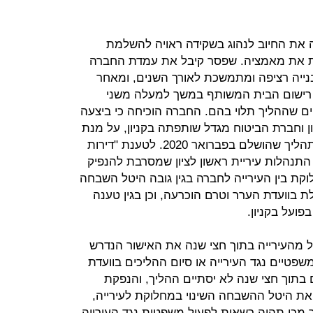
ה את החיוב לנהוג בשקידה ראויה להשלמת
ות את מאמציה. שפסר קיבל את עמדת החברה
בנייה רציפה ומתמשכת לאורך השנים, ומאחר
 רישום הבית המשותף במשך למעלה משני
ים שההליך תלוי בהם. החברה הוכיחה כי ביצעה
ון וחברת הביטוח מגדל שותפתה בקניון, על מנת
להביא להשלמת הפרצלציה בקניון - תהליך שהושלם בפברואר 2020. לטענת "דירות
התנהלות עיריית ראשון לציון שמסרבת להנפיק
קת בין העירייה לחברה בגין גובה היטל השבחה
בוועדת הערר וטרם הוכרעה, וכן בגין טענה
פועל בקניון.
 מהעירייה בתוך חצי שנה את האישור הנדרש
פטיים נגד העירייה או סיום ההליכים בוועדת
בתוך חצי שנה לא יסתיים ההליך, והנפקת
 היטל ההשבחה השינוי במחלוקת לעירייה,
 מכן תהיה רשאית לפעול משפטית נגד העירייה