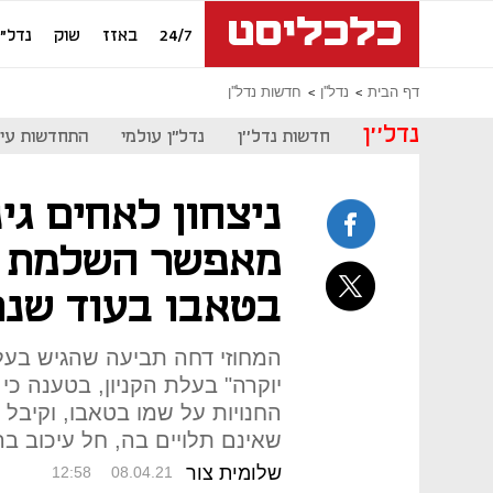
24/7
באזז
שוק
נדל"ן
דף הבית
נדל''ן
חדשות נדל''ן
נדל''ן
חדשות נדל''ן
נדל"ן עולמי
התחדשות עיר
ניצחון לאחים גי
מאפשר השלמת רי
בטאבו בעוד שנת
המחוזי דחה תביעה שהגיש בעל ש
יוקרה" בעלת הקניון, בטענה כ
החנויות על שמו בטאבו, וקיבל
שאינם תלויים בה, חל עיכוב בר
שלומית צור
12:58
08.04.21