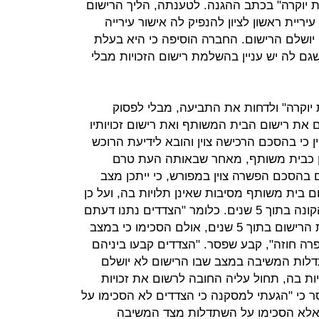
ת יוקרה" בכתב ההגנה. לטענתה, הליך הרישום
יריית ראשון לציון להנפיק לה אישור עירייה
 יושלם הרישום. החברה הוסיפה כי היא בעלת
 שגם לה יש עניין בהשלמת רישום הזכויות מבלי
יוקרה" ולדחות את התביעה, מבלי לפסוק
את רישום הבית המשותף ואת רישום זכויותיו
ן כי בהסכם הרכישה צוין והובא לידיעת הרוכש
יון כבית משותף, מאחר שבאותה העת טרם
ם בהסכם הפשרה צוין במפורש, כי ייתכן מצב
ם בית משותף מסיבות שאינן תלויות בה, ועל כן
החברה לא התחייבה לרישום זכויות הקונה בתוך 5 שנים. כלומר "הצדדים נתנו דעתם
לכך שייתכן שהמשיבה לא תשלים את הרישום בתוך 5 שנים, אולם הסכימו כי במצב
ה חוזה", קבע שפסר. "הצדדים קבעו ביניהם
שתדלות המשיבה במצב שבו הרישום לא יושלם
תלויות בה, תחול עליה החובה לרשום את זכויות
 כי "הגעתי למסקנה כי הצדדים לא הסכימו על
 אלא הסכימו על השתדלות מצד המשיבה