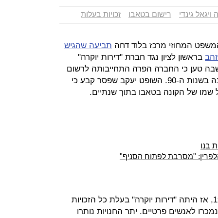
ויגאל גינדי
רישום בטאבו
זכויות בעלות
 המשפט המחוזי מרכז בלוד דחה
תביעה שהגיש
זהב
בראשון לציון נגד חברת "דירות יוקרה"
שבה טען כי החברה הפרה התחייבותה לרשום
על שמו בטאבו את החנויות שאותן קנה בשנות ה-90. השופט יעקב שפסר קבע כי
שמו של הקונה בטאבו בתוך שנתיים.
 בנו
לפרין: "מסרבת לפתוח הסניף"
החנויות נרכשו על ידי זוהר בשנת 1991, אז היתה "דירות יוקרה" בעלת כל הזכויות
ניון הכולל מאות חנויות, מתוכן 80 נמכרו לאנשים פרטיים. יתר החנויות נותרו