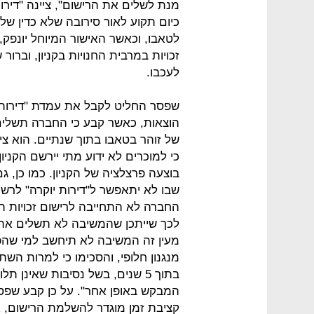
מנת לשלים את הרישום", ציינה "דירו
כיום תקוע לאור סירובה שלא כדין של ע
לטאבו, וכאשר האישור המיוחל יונפק,
זכויות במרבית החנויות בקניון, וברור
לעכבו.
שפסר החליט לקבל את עמדת "דירות 
הוצאות, כאשר קבע כי החברה תשלים 
של זוהר בטאבו בתוך שנתיים. הוא ציי
כי למוכרים לא ידוע מתי יירשם הקנ
בוצעה פרצלציה של הקניון. כמו כן, ג
שבו לא יתאפשר ל"דירות יוקרה" לרשו
מעין זה המשיבה לא תיחשב למי שהפר
מנגנון חלופי, והסכימו כי למרות ה
בתוך 5 שנים, בשל נסיבות שאינן 
המבקש באופן אחר". על כן קבע שפסר
קציבת זמן מוגדר להשלמת הרישום,