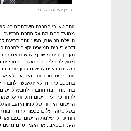
מימין יגאל ומשה גינדי
זוהר טען כי החברה השתהתה בטיפול 
הושלם הרישום, הגיש זוהר תביעה ל
ודרש כי בית המשפט יקצוב לחברה פר
הקניון כבית משותף ולרשום את זוהר
מחוץ לכותלי בית המשפט והתביעה 
בשקידה ראויה לרישום קניון הזהב כב
בהסכם כי היה ולא יתאפשר לחברה לר
בה, מתחייבת החברה להביא לרישום ז
לזוהר כי הליך רישום הזכויות על שמו 
הרישומי הייחודי של קניון הזהב, וה
בשליטתה. על כן בכפוף להתחייבותה ל
הקניון בטאבו, אך הקניון טרם נרשם 