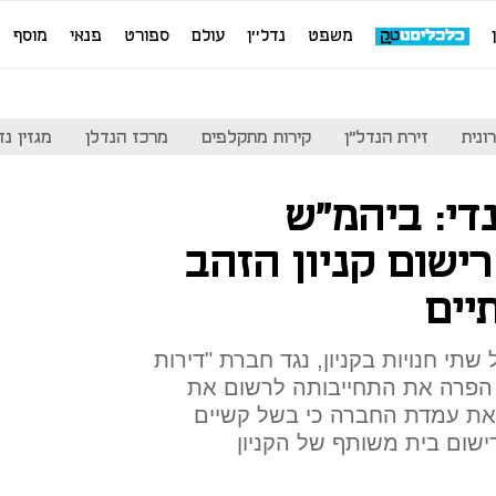
משפט
נדל''ן
עולם
ספורט
פנאי
מוסף
ונית
זירת הנדל"ן
קירות מתקלפים
מרכז הנדלן
מגזין נדל"ן
נדי: ביהמ"ש
שום קניון הזהב
יים
תי חנויות בקניון, נגד חברת "דירות
י הפרה את התחייבותה לרשום את
 את עמדת החברה כי בשל קשיים
ישום בית משותף של הקניון