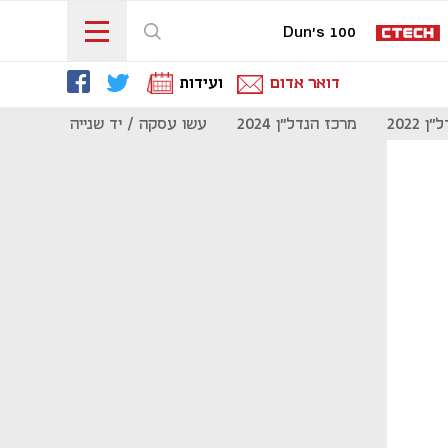
Dun's 100
דואר אדום
ועידות
 2022
מרכז הנדל"ן 2024
עשו עסקה / יד שנייה
מוסף נדל