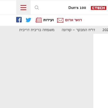
Dun's 100
דואר אדום
ועידות
דו"ח המבקר - קורונה
משפחה בריבית דריבית
תקשורת