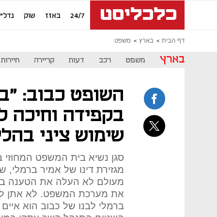
24/7
באזז
שוק
נדל"ן
דף הבית
בארץ
משפט
בארץ
משפט
רכב
דעות
קריירה
תיירות
השופט כבוב: "ב
בקפידה וחיכה ל
שימוש ציני בהלי
סגן נשיא בית המשפט המחוזי ב
מגזירת דינו של אמיר ברמלי, 
מעולם לא העלה את הטענה בד
את מערכת המשפט. לא אתן לזה
ברמלי לבנו של כבוב הוא איים 