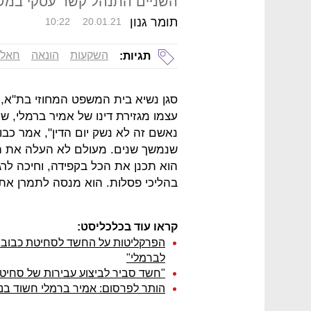
השניים התנהל קשר עסקי במשך 3 שנ
תומר גנון
10:22
20.01.21
השקעות
הונאה
חאלד
תגיות:
סגן נשיא בית המשפט המחוזי בת"א, ח
עצמו מגזירת דינו של אמיר ברמלי, 
נאשם זה לא נשק יום הדין", אמר כבו
שנמשך שנים. מעולם לא העלה את ה
הוא תכנן את הכל בקפידה, וחיכה לרגע
בהליכי פסלות. הוא מנסה לתמרן את
קראו עוד בכלכליסט:
הפרקליטות על החשד לסחיטת כבוב: "
לברמלי"
"חשד סביר לביצוע עבירות של סחיטה
הותר לפרסום: אמיר ברמלי חשוד בני