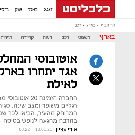
24/7
באזז
שוק
נדל"ן
דף הבית
בארץ
רכב
בארץ
משפט
רכב
דעות
קריירה
תיירות
אוטובוסי המחלק
אגד יתחרו בארקי
לאילת
רגליים משופר ומצב שינה. סגי
המרוחק מהעיר, הביאו לכך שנס
בהרבה מהגעה לנופש בטיסה - 
אודי עציון
08:22
10.01.21