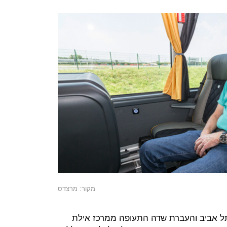
מקור: מרצדס
 אביב והעברת שדה התעופה ממרכז אילת