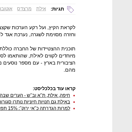
אילת
מרצדס
אוטובו
תגיות:
לקראת הקיץ, ועל רקע הערכות שקצב
וחזרה מסוימת לשגרה, נערכת אגד לה
מיוחדים לקווים לאילת, שהותאמו לס
הציבורית בארץ - עם מספר נוסעים נ
מהם.
קראו עוד בכלכליסט:
חיפה, אילת, ת"א וב"ש - הערים שבהן
באילת גם חנויות חיוניות נותרו סגורו
למרות הגדרתה כ"אי ירוק": 15% תפוסה בלבד במלונות אילת בנובמבר