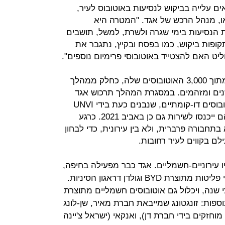
ים עלייה בביקוש לנסיעות באוטובוס לעיר,
או, מנהל הרכש של אגד. "המטרה היא
 הנסיעות בימי שגרה ולשרת, למשל, תושבים
קופות ביקוש, כמו בפסח ובקיץ, נתגבר את
יט האם להצטייד באוטובוסי פרימיום נוספים".
אגד תחליף בשנה הקרובה כ-1,000 מתוך 3,000 האוטובוסים שלה, כחלק ממהלך
שנים ומזהמים. במסגרת המהלך תרכוש אגד
לראשונה מזה כ-30 שנה ארבעה אוטובוסים דו-קומתיים, שנבנים כעת בידי UNVI
הספרדית על שלדת מאן הגרמנית, והם ייכנסו לשירות גם כן באביב 2021. כרגע
תחבורה פרברית, ולא בין עירונית, כדי לבחון
ם בקווים לעיר רחובות.
היו עירוניים-חשמליים. אגד כבר מפעילה בחיפה,
בירושלים ובתל אביב אוטובוסים נטולי פליטות מתוצרת BYD וגולדן דראגון הסיניות.
 שנה, ויכלול גם אוטובוסים חשמליים מתוצרת
ספות: זונגטונג שמייבאת חברת מאיר, שן-לונג
ייגר (פנדן, ש-50% ממנה מוחזקים בידי חברת דן), ואנקאי (ישראל צ'יינה