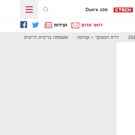
Dun's 100
דואר אדום
ועידות
דו"ח המבקר - קורונה
משפחה בריבית דריבית
תקשורת