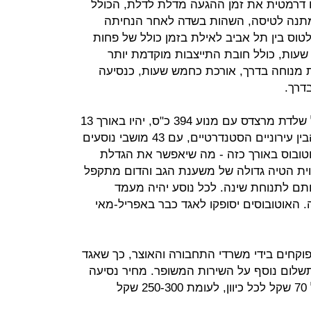
ו דרמטית את זמן ההגעה מדלת לדלת, הכולל
תנה לטיסה, השהות בשדה לאחר הנחיתה
טוס בין תל אביב לאילת בזמן כולל של פחות
שעות, כולל חובת התייצבות מוקדמת יותר
רת מנוחה בדרך, אורכת כחמש שעות, כנסיעה
דרך.
האוטובוסים, שיבנו במפעל הארגז על שלדת מרצדס עם מנוע 394 כ"ס, יהיו באורך 13
מטר, מטר אחד יותר מהאוטובוסים הבין עירוניים הסטנדרטיים, עם 43 מושבי נוסעים
 למקם באוטובוס באורך כזה - מה שיאפשר את הגדלת
זווית הטיה גדולה של משענת הגב והדום מתקפל
תם לתנוחת שינה. לכל נוסע יהיה מעמד
. האוטובוסים יסופקו לאגד כבר באפריל-מאי
וקחים בידי משרדי התחבורה והאוצר, כך שאגד
לום נוסף על השירות המשופר. מחיר נסיעה
באוטובוס מתל אביב לאילת עומד על 70 שקל לכל כיוון, לעומת 250-300 שקל