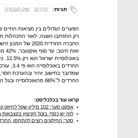
חרדים
שוק העבודה
תגיות:
הפערים הגדולים בין מציאות החיים ש
רק התרחבו השנה, לאור התנהלות חלק
החברה החרדית 2020
זאת ה
באוכל
החרדים בא
שמדובר בחישוב זהיר ובהערכת חסר, ו
החרדים ל־66% מהאוכלוסייה ובגל השני ל־33%.
קראו עוד בכלכליסט:
אפקט סער: 102 מיליון שקל לחיזוק קשרי נתניהו והחרדים
לזה יש כסף: בוטל הקיצוץ בקצבאות 
סקר: החילונים רוצים להתחסן, החרד