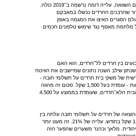
הראשונים לפרוץ משבר הקורונה. לשם השוואה, עלייה דומה נרשמה ב־2019 כולה.
רור שהרבנים החרדים נכשלו במאבקם
לם הסגרים האיצו את המגמה באופן
ל מלחמת מאסף נגד שימוש טלפונים חכמים
בועים בין חרדים לל־חרדים, הוא האם
תון שילב השנה נתונים שמיישבים את הוויכוח
שית של משקי בית חרדים על תשלומי חובה -
מס הכנסה, ביטוח לאומי וביטוח בריאות - עומדת בעל 1,500 שקל. סכום זה מהווה
34% מההוצאה החודשית של משקי הבית הלא־חרדים, שעומדת בממוצע על 4,500
הוצאה של חרדים על תשלומי חובה עלתה בין
2015 ל־2018 - מ־1,250 שקל ל־1,500 שקל בחודש, עלייה של 21%. זה מעט יותר
כלוסיה היהודית. מלאך וכהנר משערים שהפער הזה