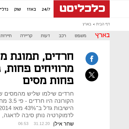
24/7
באזז
שוק
נדל"ן
דף הבית
בארץ
בארץ
משפט
רכב
דעות
קריירה
תיירות
חרדים, תמונת מצ
מרוויחים פחות,
פחות מסים
הקורונ
לדמוקרטיה נותן סיבה לדאגה, 
שחר אילן
06:53
31.12.20