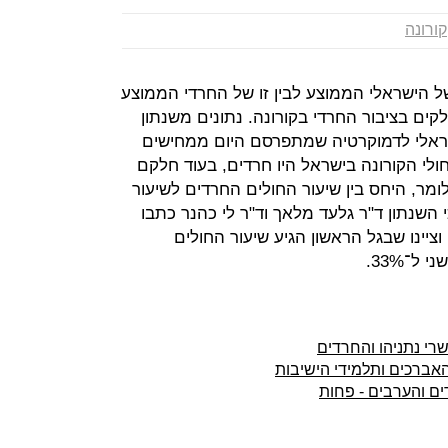
קורונה
ל הישראלי הממוצע לבין זו של החרדי הממוצע
ים בציבור החרדי בקורונה. נתונים משנתון
 של המכון הישראלי לדמוקרטיה שמתפרסם היום ממחישים
יטב: עד סוף אוקטובר, 42% מחולי הקורונה בישראל היו חרדים, בעוד חלקם
וסיית ישראל הוא רק 12.5%. כלומר, היחס בין שיעור החולים החרדים לשיעור
וכלוסייה הוא פי 3.4. עורכי השנתון ד"ר גלעד מלאך וד"ר לי כהנר כתבו
ציינו שבגל הראשון הגיע שיעור החולים
האברכים ותלמידי הישיבות
ים והערבים - פחות