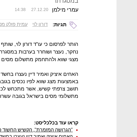
במסגרתו"
עמרי מילמן
14:38
27.12.20
דורון לוי
עמית פולק מטל
תגיות:
הותר לפרסום כי עו"ד דורון לוי, שו
נחקר, נעצר ושוחרר בערבות במסגרת 
מצגי שווא ולהתחמק מתשלום מסים בסך של למע
האחים איציק ואמיר דיין נעצרו בחש
באמצעות מצג שווא לפיו נכסים בגובה
תושב צרפתי קשיש, אשר מתכחש לכך
מתשלומי מסים בישראל בגובה עשרות 
קראו עוד בכלכליסט:
"הגרושה המזמרת", הקשיש החשוד כ"
האחים איציק ואמיר דיין נעצרו בחשד