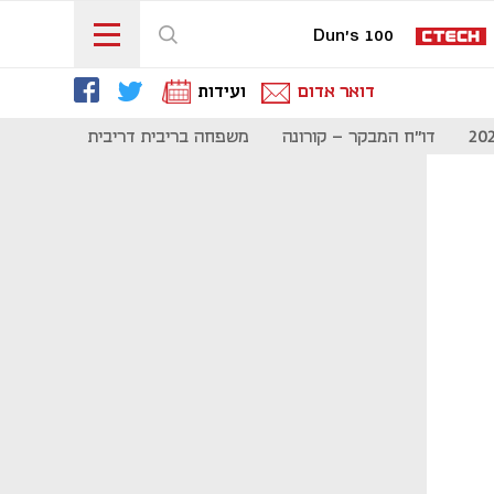
Dun's 100
דואר אדום
ועידות
דו"ח המבקר - קורונה
משפחה בריבית דריבית
תקשורת