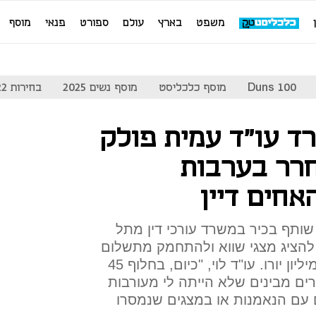
משפט
בארץ
עולם
ספורט
פנאי
מוסף
Duns 100
מוסף כלכליסט
מוסף נשים 2025
בחירות 2022
ד עו"ד עמית פולק
חרר בערבות
חים דיין
, שותף בכיר במשרד עורכי דין מתל
ן להציג מצגי שווא ולהתחמק מתשלום
מסים בסך של למעלה מ-180 מיליון יורו. עו"ד לוי, "כיום, בחלוף 45
ים מבינים שלא הייתה לי מעורבות
ם הנאמנות או במצגים שנמסרו