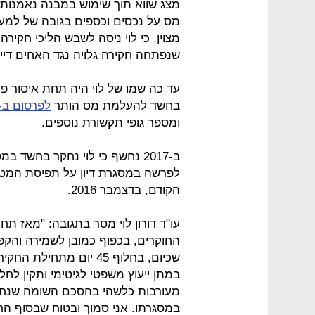
מצג שווא תוך שימוש במבנה נאמנות
מצוין, כי לוי ניסה לשבש הליכי חקי
שנפתחה חקירה גלויה נגד האחים דיין
עד כה שמו של לוי היה תחת איסור פ
בחשד להעלמת מס הותר
לפרסום ב-17 בדצמבר בעקבות עתירה שהגישו "כלכליסט
ומספר גופי תקשורת נוספים.
ב-2017 נחשף כי לוי נחקר בחשד
לפרשה במסגרת דיון על תפיסת המטו
הקודם, בדצמבר 2016.
עו"ד דורון לוי מסר בתגובה: "מאז ת
החוקרים, בכפוף כמובן לשמירה והקפד
שכיום, בחלוף 45 יום מת
במתן ייעוץ משפטי לגיטימי ותקין לחל
מעורבות כלשהי בהסכם השומה שנחת
במסגרתו. אני סמוך ובטוח שבסוף הח