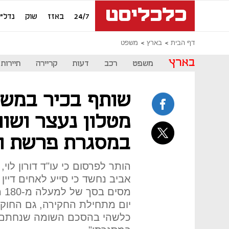
24/7
באזז
שוק
נדל"ן
דף הבית
בארץ
משפט
בארץ
משפט
רכב
דעות
קריירה
תיירות
שותף בכיר במשר
מטלון נעצר ושו
במסגרת פרשת הא
הותר לפרסום כי עו"ד דורון לוי
אביב נחשד כי סייע לאחים דיי
יום מתחילת החקירה, גם החוקר
כלשהי בהסכם השומה שנחתם ע