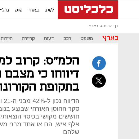
24/7
באזז
שוק
נדל"ן
דף הבית
בארץ
בארץ
משפט
רכב
דעות
קריירה
תיירות
הלמ"ס: קרוב למ
דיווחו כי מצבם 
בתקופת הקורונה
אלף איש, הם או אחד מבני מש
שלהם