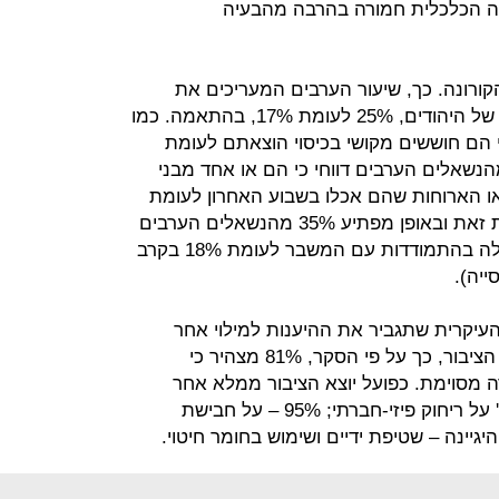
יה הכלכלית חמורה בהרבה מהבעיה
הקורונה. כך, שיעור הערבים המעריכים את
מצבם הנפשי באופן שלילי, גבוה מזה של היהודים, 25% לעומת 17%, בהתאמה. כמו
חו כי הם חוששים מקושי בכיסוי הוצאתם לעומת
 בכלל האוכלוסייה כאשר 25% מהנשאלים הערבים דווחי כי הם או אחד מבני
 הארוחות שהם אכלו בשבוע האחרון לעומת
13% בקרב הנשאלים היהודים. למרות זאת ובאופן מפתיע 35% מהנשאלים הערבים
דיווחו כי האם נותנים אמון רב בממשלה בהתמודדות עם המשבר לעומת 18% בקרב
 העיקרית שתגביר את ההיענות למילוי אחר
ההנחיות היא הסברה שלהן ואכן, רוב הציבור, כך על פי הסקר, 81% מצהיר כי
ה מסוימת. כפועל יוצא הציבור ממלא אחר
ההנחיות. 84% מקפידים 'במידה רבה' על ריחוק פיזי-חברתי; 95% – על חבישת