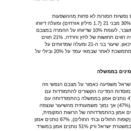
ת נפשיות חמורות לא פחות מההשפעות
הבריאותיות וההשפעות הכלכליות. כ-30% מבני 21 (1.7 מיליון אזרחים) ומעלה דיווחו
כי מצבם הנפשי החמיר מאז פרוץ המשבר, לעומת 10% שדיווחו על החמרה במצבם
הבריאותי. בתוך כך, 37% מהאוכלוסייה חווים תחושות של לחץ וחרדה, 21% חווים
תחושת בדידות ו19% חווים תחושת דיכאון. שיעור בני ה-21 ומעלה שמדווחים על
החמרה במצב הנפשי במגמת עלייה מתמשכת לאחר שבמאי עמד על 20% וביולי על
מינים בממשלה
שראל משפיעה כאמור על מצבם הנפשי וזה
במוסדות המדינה הקשורים להתמודדות עם
הקורונה. מתוך הסקר עולה כי רק 47% נותנים אמון בממשלה בהתמודדותה עם
המשבר, בדומה לשיעור שנצפה ביולי (47%) אך נמוך משמעותית מהשיעור שנצפה
69). לעומת זאת, 72% נותנים אמון בהתמודדותה של הרשות המקומית,
78% נותנים אמון במערכת הבריאות (קופות החולים ובתי החולים), 67% נותנים אמון
המשרד הבריאות, 66% נותנים אמון במשטרת ישראל ורק 51% נותנים אמון במשרד