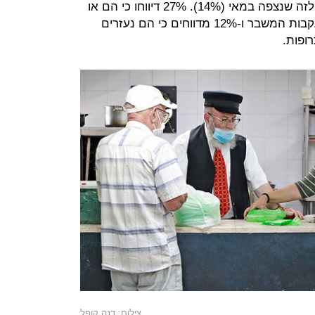
מהשיעור שנצפה ביולי (21%), ודומה לזה שנצפה במאי (14%). 27% דיווחו כי הם או
בני ביתם השתמשו בחסכונותיהם בעקבות המשבר ו-12% מדווחים כי הם נעזרים
ופות.
צילום: דנה קופל