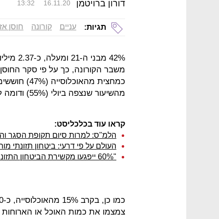
דורון ברויטמן
13:32
16.11.20
עניים
קורונה
חוסן אז
תגיות:
42% מבני
משבר הקורונה, כך על פי סקר החוסן
כמחצית מהאוכ
מהשיעור שנצפה ביולי (55%) ודומה לשיעור שנצפה במאי (46%).
קראו עוד בכלכליסט:
הלמ"ס: למרות סיום תקופת הסגר והמ
העולם על פי דרעי: ביטחון תזונתי מ
"60% ייפגעו מקשירת הביטחון התזונתי לארנונה"
צמצמו את כמות האוכל או הארוחות 