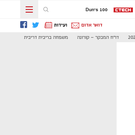
Dun's 100
דואר אדום
ועידות
דו"ח המבקר - קורונה
משפחה בריבית דריבית
תקשורת