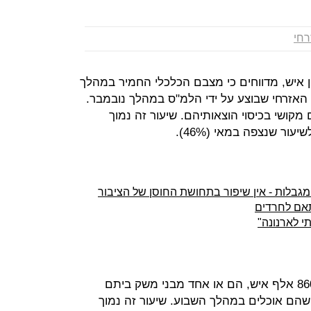
רחי
 ה-21 ומעלה, כ-2.37 מיליון איש, מדווחים כי מצבם הכלכלי החמיר במהלך
 האזרחי שבוצע על ידי הלמ"ס במהלך נובמבר.
לוסייה (47%) חוששים מקושי בכיסוי הוצאותיהם. שיעור זה נמוך
גבלות - אין שיפור בתחושת החוסן של הציבור
ותאם לחרדים
כמו כן, בקרב 15% מהאוכלוסייה, כ-860 אלף איש, הם או אחד מבני משק ביתם
שהם אוכלים במהלך השבוע. שיעור זה נמוך