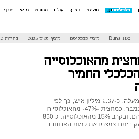
משפט
בארץ
עולם
ספורט
פנאי
מוסף
Duns 100
מוסף כלכליסט
מוסף נשים 2025
בחירות 2022
חצית מהאוכלוסייה
הכלכלי החמיר
הדיווח נכון ל-42% מבני ה-21 ומעלה, כ-2.37 מיליון איש, כך לפי
סקר החוסן האזרחי שבוצע בנובמבר. כמחצית -47%- מהאוכלוסייה
חוששים מקושי בכיסוי הוצאותיהם, ובקרב 15% מהאוכלוסייה, כ-860
ק ביתם צמצמו את כמות הארוחות