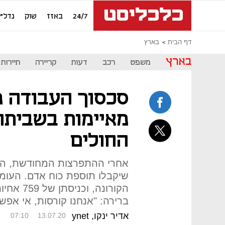
24/7
באזז
שוק
נדל"ן
דף הבית
בארץ
בארץ
משפט
רכב
דעות
קריירה
תיירות
סכסוך העבודה מ
מאיימות בשביתה
החולים
אחרי ההתפרצות המחודשת, הח
שיקבלו תוספת כוח אדם. העו
הקורונה, 
ברירה: "אנחנו קורסות, אי אפשר
אדיר ינקו, ynet
07:10
13.07.20