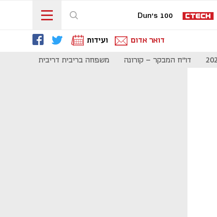
Dun's 100
דואר אדום
ועידות
דו"ח המבקר - קורונה
משפחה בריבית דריבית
תקשורת