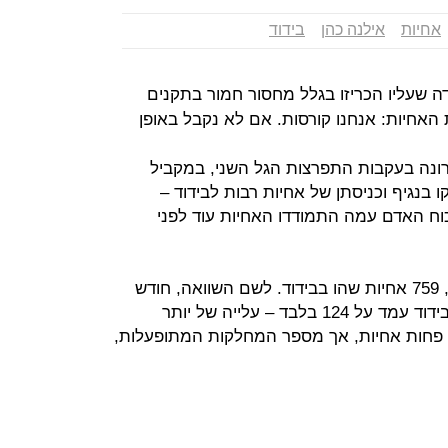
אחיות
אילנה כהן
בידוד
דה שעליו הכריזו בגלל מחסור חמור בתקנים
 האחיות: אנחנו קורסות. אם לא נקבל באופן
נה בעקבות התפרצות הגל השני, במקביל
 בנגיף וכניסתן של אחיות רבות לבידוד –
וח האדם עמה התמודדו האחיות עוד לפני
על פי נתוני משרד הבריאות מאתמול, 759 אחיות שהו בבידוד. לשם השוואה, חודש
בדיוק לפני כן מספר האחיות ששהו בבידוד עמד על 124 בלבד – עלייה של יותר
 בין פחות אחיות, אך מספר המחלקות המתופעלות,