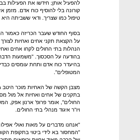
להפעיל אותן; חידשו את הפעילות בב
קורונה בלי להוסיף כוח אדם. מזמן אז
טיפול כמו שצריך. ודאי ששביתה היא א
בסוף החודש שעבר הכריזה כאמור ה
על הקצאת תקני אחים ואחיות לצורך ט
הנהלות בתי החולים לקחו אחים ואח
בהודעה על הסכסוך. "משמעות הדברי
בהיעדר כוח אדם ותחת עומסים כבדים
המטופלים".
מצבן הקשה של האחיות מוכר היטב גם
בתקנים של אחים ואחיות אל מול מס
החולים", אומר פרופ' ארנון אפק, ה
ויו"ר איגוד מנהלי בתי החולים.
"אנחנו מדברים על מאות ואולי אפילו
"המחסור בא לידי ביטוי בתקופת הקו
של הרבה מאוד אחיות ורופאים מתוך