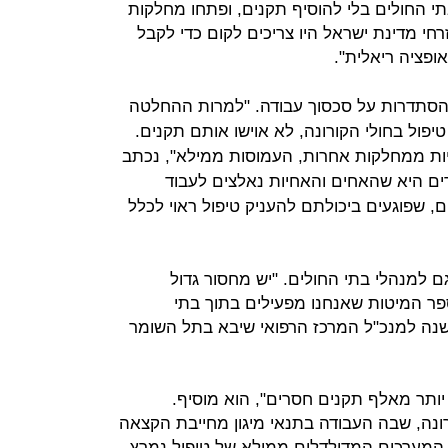
תי החולים בלי להוסיף תקנים, ופתחו מחלקות
רחי מדינת ישראל היו צריכים לקום כדי לקבל
ופציה ריאלית".
הסתדרות על סכסוך עבודה. "למרות ההחלטה
יפול בחולי הקורונה, לא אוישו אותם תקנים.
יות ממחלקות אחרות, העמוסות ממילא", נכתב
ם היא שהאחים והאחיות נאלצים לעבוד
, שפוגעים ביכולתם להעניק טיפול ראוי לכלל
 למנהלי בתי החולים. "יש מחסור גדול
פר המיטות שאנחנו מפעילים בתוך בתי
משנה למנכ"ל המרכז הרפואי שיבא בתל השומר
 יותר מאלף תקנים חסרים", הוא מוסיף.
רונה, שבה העבודה בתנאי מיגון מחייבת הקצאה
 המערכים המדולדלים ממילא של טיפול נמרץ