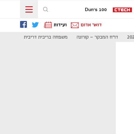
Dun's 100
דואר אדום
ועידות
דו"ח המבקר - קורונה
משפחה בריבית דריבית
תקשורת