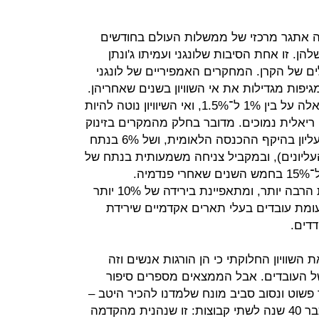
תהיה אתגר מרכזי של ממשלות העולם בחודשים
להן. זו אחת הסיבות שלונגני ועמיתו ג'ונתן
ים של הקרן. המחקרים האמפיריים של לונגני
יפות מגדילות את אי השוויון בשנים שאחריהן.
העלייה במדד הג׳יני עומד במקרים כאלה על בין 1% ל־1.5%, ואי השיוויון נוטה להיות
 ריאלית נמוכים. מדובר בחלק מהמקרים בזינוק
חד של עד 10% בנתח של העשירון העליון בהיקף ההכנסה הלאומית, ושל 6% בנתח
העליונים), ובמקביל צניחה משמעותית בנתח של
העשירונים התחתונים שנעה בין 6% ל־15% בחמש השנים שאחרי פנדמיה.
התעסוקה של מחוסרי השכלה נפגעת הרבה יותר, ומתאפיינת בירידה של 10% יותר
מת עובדים בעלי תארים אקדמיים שירידת
דים.
שוויון החלוקתי כי הן הורגות אנשים וזה
של העובדים. אבל הממצאים מספרים סיפור
פשוט ונסוב סביב מונח שלמדנו להכיר היטב –
יכולת עבודה מרחוק. העולם מחולק כבר 40 שנה לשתי קבוצות: זו שנהנית מהקדמה