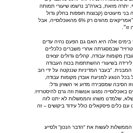
40% שליליים לנגיף. יתרה מזאת, בארה"ב נרשמו שיעורי תמותה
 בני מיעוטים (קבוצות חופפות בחלק גדול
מהמקרים). בוויסקונסין, למשל, אפרו־אמריקאים מהווים רק 6% מהאוכלוסייה, אבל
 בימים אלה היא האם גם הפעם נהיה עדים
יסטרזיז" שבמסגרתה אחרי משברים כלכליים
בדן מקומות עבודה, קהלים גדולים יוצאים
לירידה בשיעורי ההשתתפות בכוח העבודה
המבנית. "בעבר המדיניות שננקטה על ידי רוב
כל הנוגע למניעת אובדן מקומות עבודה,
ו הסיבה שמסבירה מדוע אי השוויון גדל:
 באוכלוסייה נפגעו אנושות וזה גרם להיסטרזיז.
לא, שלמדנו משהו והממשלות לא יתנו לזה
עם כלים פיסקאלים כולל עידוד ביקושים – זה
ל הממשלות לעשות את "הדבר הנכון" ולסייע