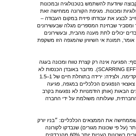
 קבוצה שיודעת להשתמש בטכנולוגיה ובמכונות
לוגיות ומכונות. מגיפת הקורונה ממחישה זאת
חייב לבצע את עבודתו פיזית במקום העבודה –
יך ומסביר שבחינת המספרים מגלה שבעשירונים
רק בין 20% ל־30% מהעובדים יכולים לתת מענה מהבית, ובעשירונים
7 ל־80%, ״וזו״, הוא אומר, תמונת אי השיוויון שהמגפה הזו משקפת
סף: הפגיעה אינה רק קצרת טווח ומכונה בעגה
המקצועית "אפקט ההצטלקות" (SCARRING EFFECT). מדובר באובדן הכנסות לא
רק בטווח המיידי אלא ב־15–20 שנה קדימה, ולצידה: ירידה בתוחלת חיים של 1–1.5
צאצאי הנפגעים הכלכליים במגפה, פגיעה
 הבאות (אותן הזדמנויות לא נפגעות בקרב
 החברתית, שעלותה משולמת על ידי החברה
שממחישה את הממצאים הכלכליים: ״בניו יורק
רים יותר (על פי שכונות מגורים) שנבדקו לקורונה
קיבלו ממצא שלילי, בעוד שבקרב תושבים בשכונות העניות יותר 60% מהנבדקים