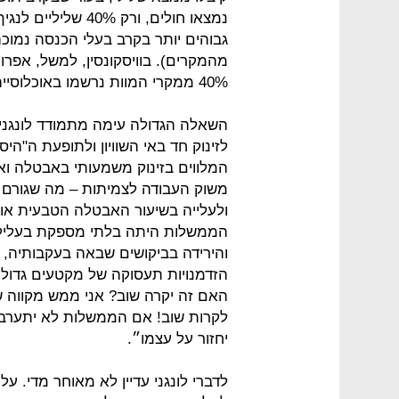
נמצאו חולים, ורק 
גבוהים יותר בקרב בעלי הכנסה נמוכה
40% ממקרי המוות נרשמו באוכלוסייה זו״.
השאלה הגדולה עימה מתמודד לונגני
לזינוק חד באי השוויון ולתופעת ה"ה
המלווים בזינוק משמעותי באבטלה ואו
משוק העבודה לצמיתות – מה שגורם 
ולעלייה בשיעור האבטלה הטבעית או 
הממשלות היתה בלתי מספקת בעליל ב
והירידה בביקושים שבאה בעקבותיה, וז
הזדמנויות תעסוקה של מקטעים גדולים
האם זה יקרה שוב? אני ממש מקווה ש
לקרות שוב! אם הממשלות לא יתערבו 
יחזור על עצמו״.
לדברי לונגני עדיין לא מאוחר מדי. ע