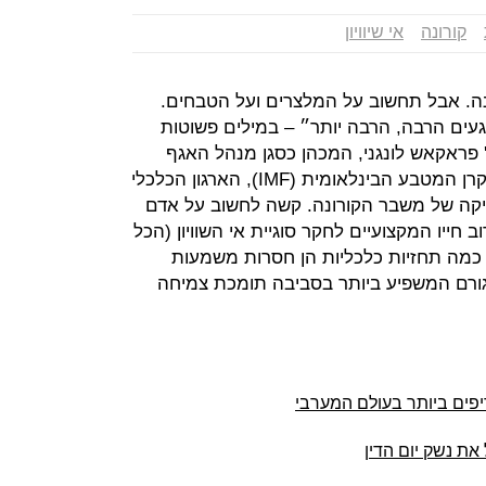
קורונה
אי שיוויון
נה. אבל תחשוב על המלצרים ועל הטבחים.
עים הרבה, הרבה יותר״ – במילים פשוטות
 פראקאש לונגני, המכהן כסגן מנהל האגף
לביקורת והערכה עצמאית (IEO) של קרן המטבע הבינלאומית (IMF), הארגון הכלכלי
יקה של משבר הקורונה. קשה לחשוב על אדם
 חייו המקצועיים לחקר סוגיית אי השוויון (הכל
 כמה תחזיות כלכליות הן חסרות משמעות
הגורם המשפיע ביותר בסביבה תומכת צמיחה
ים ביותר בעולם המערבי
את נשק יום הדין