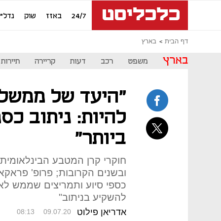
24/7
באזז
שוק
נדל"ן
דף הבית
בארץ
בארץ
משפט
רכב
דעות
קריירה
תיירות
"היעד של ממשלו
להיות: ניתוב כס
ביותר"
חוקרי קרן המטבע הבינלאומית 
ובשנים הקרובות; פרופ' פראקאש
כספי סיוע ותמריצים שממש לא
להשקיע בניתוב"
אדריאן פילוט
08:13
09.07.20