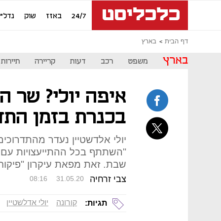
24/7
באזז
שוק
נדל"ן
דף הבית
בארץ
בארץ
משפט
רכב
דעות
קריירה
תיירות
איפה יולי? שר ה
בכנרת בזמן התד
יולי אלדשטיין נעדר מהתדרוכים
"השתתף בכל ההתייעצויות עם 
שבת. זאת מפאת עיקרון "פיקוח
צבי זרחיה
08:16
31.05.20
קורונה
יולי אדלשטיין
תגיות: