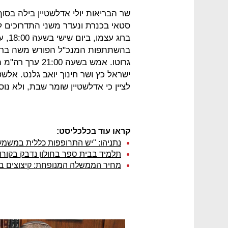
שר הבריאות יולי אדלשטיין בילה בסוף
סטאי בכנרת ונעדר משני התדרוכים ל
בחג 
בהשתתפות המנכ"ל הפורש משה בר סימ
גרוטו. אמש בשע
ישראל כץ ושר חינוך יואב גלנט. אלשט
לציין כי אדלשטיין שומר שבת, ולא נוס
קראו עוד בכלכליסט:
נתניהו: "יש התרופפות כללית במשמעת
תלמיד בבית ספר בחולון נדבק בקורונה; כ-120 תלמידים ייכנס
מחיר הממשלה המנופחת: קיצוצים בר