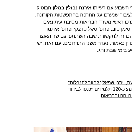
 השבוע עם רעייתו אירנה נבזלין במלון הבוטיק
ציבור שנערכו על החרפה בהתפשטות הקורונה.
עצמו, ביום שישי בשעה 18:00, ערכו ראשי משרד הבריאות מסיבת עיתונאים
ן טוב, פרופ' סיגל סדצקי ופרופ' איתמר
ה 21:00 ערך רה"מ הכרזה לתקשורת שבה השתתפו גם שר האוצר
יין כאמור, נעדר משני התדרוכים. עם זאת, יש
ע בימי שבת וחג.
, ייתכן שניאלץ לחזור להגבלות"
ו לבידוד
ווחה ובבריאות