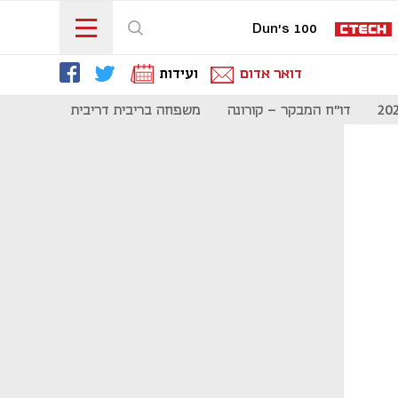
Dun's 100
דואר אדום
ועידות
דו"ח המבקר - קורונה
משפחה בריבית דריבית
תקשורת