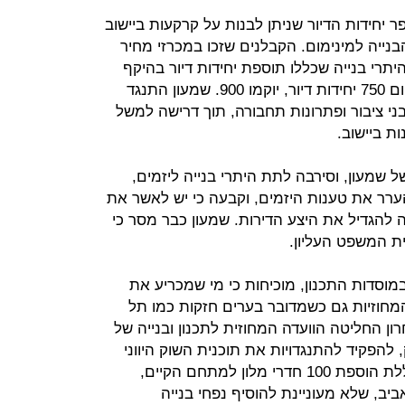
יחידות הדיור שניתן לבנות על קרקעות ביישוב
ייה למינימום. הקבלנים שזכו במכרזי מחיר
ישו בקשות להיתרי בנייה שכללו תוספת יחידות דיור בהיקף
של 20% מכח תקנת שבס, כך שבמקום 750 יחידות דיור, יוקמו 900. שמעון התנגד
ני ציבור ופתרונות תחבורה, תוך דרישה למשל
ת ביישוב.
שמעון, וסירבה לתת היתרי בנייה ליזמים,
ערר את טענות היזמים, וקבעה כי יש לאשר את
 להגדיל את היצע הדירות. שמעון כבר מסר כי
ת המשפט העליון.
סדות התכנון, מוכיחות כי מי שמכריע את
מחוזיות גם כשמדובר בערים חזקות כמו תל
ון החליטה הוועדה המחוזית לתכנון ובנייה של
להפקיד להתנגדויות את תוכנית השוק היווני
ביפו, ליד לכיכר השעון. התוכנית שכוללת הוספת 100 חדרי מלון למתחם הקיים,
יב, שלא מעוניינת להוסיף נפחי בנייה