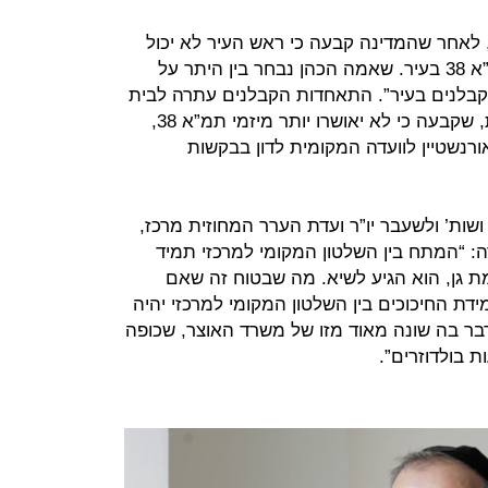
, לאחר שהמדינה קבעה כי ראש העיר לא יכול
לעצור על דעת עצמו את פרויקטי תמ”א 38 בעיר. שאמה הכהן נבחר בין היתר על
הקבלנים בעיר”. התאחדות הקבלנים עתרה לבית
המשפט נגד שינוי המדיניות התכנונית, שקבעה כי לא יאושרו יותר מיזמי תמ”א 38,
פט איתן אורנשטיין לוועדה המקומית לדון בבקשות
ושות’ ולשעבר יו”ר ועדת הערר המחוזית מרכז,
 “המתח בין השלטון המקומי למרכזי תמיד
מת גן, הוא הגיע לשיא. מה שבטוח זה שאם
ידת החיכוכים בין השלטון המקומי למרכזי יהיה
בר בה שונה מאוד מזו של משרד האוצר, שכופה
 בולדוזרים”.