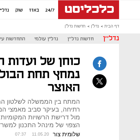
24/7
באזז
שוק
נדל"ן
דף הבית
נדל''ן
חדשות נדל''ן
נדל''ן
חדשות נדל''ן
נדל"ן עולמי
התחדשות עיר
כוחן של ועדות ה
נמחץ תחת הבולד
האוצר
המתח בין הממשלה לשלטון המק
רתיחה, בעיקר סביב מאמצי המ
מול דרישת הרשויות המקומיות 
הצפוי של מינהל התכנון למשר
שלומית צור
07:37
11.05.20