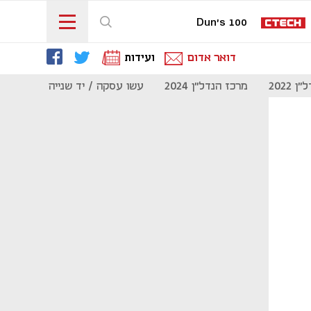
Dun's 100
דואר אדום
ועידות
 2022
מרכז הנדל"ן 2024
עשו עסקה / יד שנייה
מוסף נדל