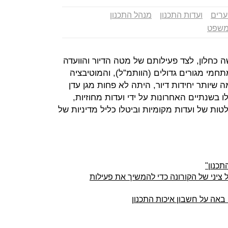
ערים
ועדות התכנון
מנהל התכנון
משפט
כחלון, לצד פעילותם של מטה הדיור והוועדה
מי מגורים גדולים (הוותמ”ל), והמוטיבציה
שיותר יחידות דיור, היתה לא פחות מגן עדן
בשנתיים האחרונות על ידי ועדות מחוזיות,
ות של ועדות מקומיות וביטלו כליל מדיניות של
תכנון"
צול ציני של הקורונה כדי להמשיך את פעילות
באה על חשבון איכות התכנון