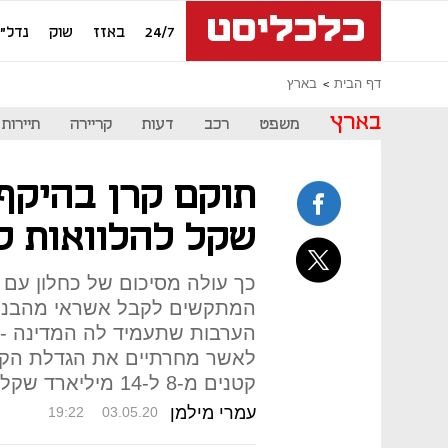
24/7
באזז
שוק
נדל"ן
דף הבית
בארץ
בארץ
משפט
רכב
דעות
קריירה
תיירות
שקל להלוואות ל
כך עולה מסיכום של כחלון עם 
המתקשים לקבל אשראי מהבנקי
לאשר מחרתיים את הגדלת הקרן
קטנים מ-8 ל-14 מיליארד שקל
עמרי מילמן
19:22
03.05.20