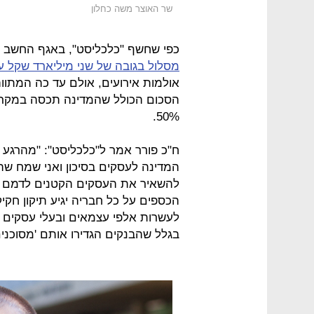
שר האוצר משה כחלון
כפי שחשף "כלכליסט", באגף החשב הכ
מסלול בגובה של שני מיליארד שקל ע
אולמות אירועים, אולם עד כה המתווה
50%.
ח"כ פורר אמר ל"כלכליסט": "מהרגע 
המדינה לעסקים בסיכון ואני שמח ש
להשאיר את העסקים הקטנים לדמם ב
הכספים על כל חבריה יגיע תיקון חק
לעשרות אלפי עצמאים ובעלי עסקים ק
בגלל שהבנקים הגדירו אותם 'מסוכנים