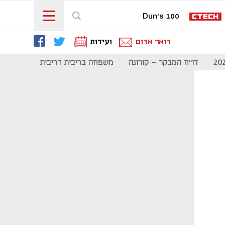
Dun's 100
דואר אדום
ועידות
דו"ח המבקר - קורונה
משפחה בריבית דריבית
תקשורת