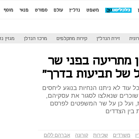
משפט
נדל''ן
עולם
ספורט
פנאי
מוסף
ונית
זירת הנדל"ן
קירות מתקלפים
מרכז הנדלן
מגזין נדל"ן
ן מתריעה בפני שר
 של תביעות בדרך"
ל עוד לא ניתנו הנחיות בנוגע ליחסים
ן שוכרים שנאלצו לסגור את עסקיהם,
 ועל כן על שר המשפטים לפרסם
בין הצדדים
ן
משרדים
שכירות
קורונה
אברהם ללום