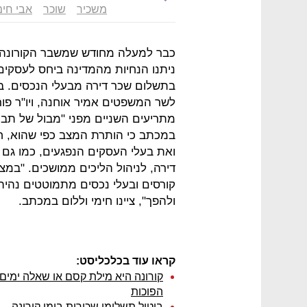
משכיר
שוכר
אבי חימ
כבר למעלה מחודש שמשבר הקורונה 
ניתנו הנחיות מהמדינה ביחס לעסקים
בתשלום שכר דירה מבעלי הנכסים. במכ
לשר המשפטים אמיר אוחנה, ויו"ר פור
מתריעים השניים מפני "מבול של תביע
במכתב כי הותרת המצב כפי שהוא, 
ואת בעלי העסקים הנפגעים, כמו גם
דירה, לניהול הליכים ממושכים. "במ
קורסים ובעלי נכסים מתמוטטים נהיה
ולהפך", ציינו חימי וללום במכתב.
קראו עוד בכלכליסט:
קורונה היא מילת קסם או שאלה ימים
הפוכות
ביטול תשלומי שכירות בימי קורונה