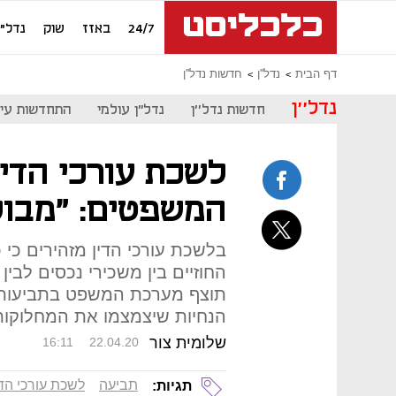
24/7
באזז
שוק
נדל"ן
דף הבית
נדל''ן
חדשות נדל''ן
נדל''ן
חדשות נדל''ן
נדל"ן עולמי
התחדשות עיר
לשכת עורכי הדי
המשפטים: "מבול
בלשכת עורכי הדין מזהירים כי כ
החוזיים בין משכירי נכסים לבי
תוצף מערכת המשפט בתביעות,
הנחיות שיצמצמו את המחלוקות 
שלומית צור
16:11
22.04.20
תביעה
לשכת עורכי הדי
תגיות: