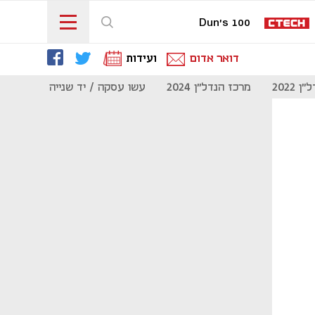
Dun's 100
דואר אדום
ועידות
 2022
מרכז הנדל"ן 2024
עשו עסקה / יד שנייה
מוסף נדל