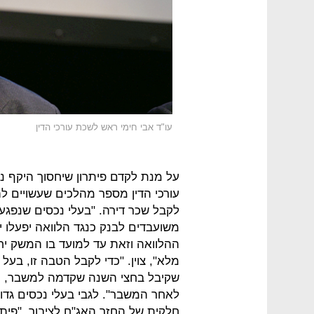
עו"ד אבי חימי ראש לשכת עורכי הדין
על מנת לקדם פיתרון שיחסוך היקף 
עורכי הדין מספר מהלכים שעשויים ל
לקבל שכר דירה. "בעלי נכסים שנפג
משועבדים לבנק כנגד הלוואה יפעלו
ההלוואה וזאת עד למועד בו המשק יחזו
מלא", צוין. "כדי לקבל הטבה זו, בע
שקיבל בחצי השנה שקדמה למשבר, ו
לאחר המשבר". לגבי בעלי נכסים גדו
חלקית של החזר האג"ח לציבור. "פיתר