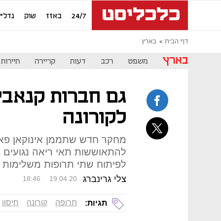
24/7
באזז
שוק
נדל"ן
דף הבית
בארץ
בארץ
משפט
רכב
דעות
קריירה
תיירות
גם חברות קנאבי
לקורונה
מחקר חדש שתממן אינוקאן פאר
להתאוששות תאי ריאה נגועים 
לפיתוח שתי תרופות משלימות ל
צלי גרינברג
18:46
19.04.20
תרופה
קורונה
חיסון
תגיות: