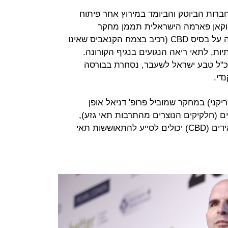
רות הביוטק והביומד במירוץ אחר פיתוח
נוקאן פארמה הישראלית תממן מחקר
באוניברסיטת תל אביב לפיתוח תרופה על בסיס CBD (רכיב בצמח הקנאביס שאינו
יות, לתאי ריאה הנגועים בנגיף הקורונה.
 מנכ"ל טבע ישראל לשעבר, נסחרת בבורסה
לף דולר (אמריקני) במחקר שמוביל פרופ' דניאל אופן
 (חלקיקים הנוצרים מהתרבות תאי גזע),
וחוקר אם טעינת החלקיקים בקנבינואידים (CBD) יכולים לסייע להתאוששות תאי