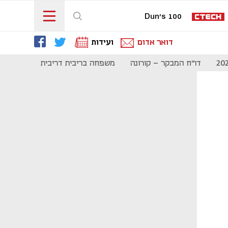
Dun's 100
דואר אדום
ועידות
דו"ח המבקר - קורונה
משפחה בריבית דריבית
תקשורת