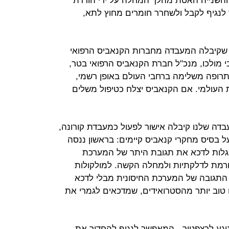
והשנייה האטת מהלך המחלה על ידי הורדת
לנגיף לקבל ולשחרר חומרים מחוץ לתא,
 שקיבלה המעבדה מחברות הקנאביס הרפואי
י מולכו, מנכ"ל חברת הקנאביס הרפואי בטר,
תרופה משלימה ברחבי העולם באופן רשמי,
ת העולמי. אם הקנאביס יצלח כטיפול משלים
בדה שלנו קיבלה אישור לפעול כמעבדת קורונה,
 מקדמים 2 מחקרים על בסיס מחקרי קנאביס קיימים: בראשון ננסה
לות לדכא את תגובת היתר של המערכת
גורמת לדלקתיות ולמחלה הקשה. למולקולות
 התגובה של המערכת החיסונית מבלי לדכא
ם טוב יותר מהסטרואידים, שמדכאים לגמרי את
נוגע לרצפטור - המאפשר לנגיף להחדיר את