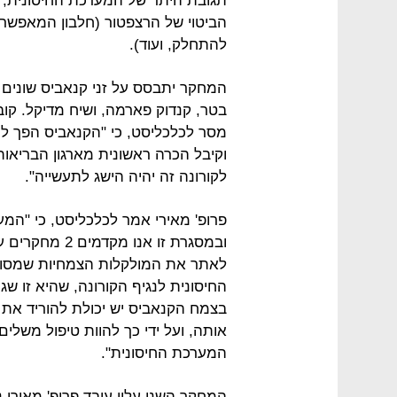
תגובת היתר של המערכת החיסונית; 
הביטוי של הרצפטור (חלבון המאפשר 
להתחלק, ועוד).
המחקר יתבסס על זני קנאביס שונים
בטר, קנדוק פארמה, ושיח מדיקל. קוב
מסר לכלכליסט, כי "הקנאביס הפך ל
וקיבל הכרה ראשונית מארגון הבריאו
לקורונה זה יהיה הישג לתעשייה".
פרופ' מאירי אמר לכלכליסט, כי "המע
ובמסגרת זו אנו
לאתר את המולקלות הצמחיות שמסוג
החיסונית לנגיף הקורונה, שהיא זו ש
בצמח הקנאביס יש יכולת להוריד את
אותה, ועל ידי כך להוות טיפול משלי
המערכת החיסונית".
המחקר השני עליו עובד פרופ' מאירי 