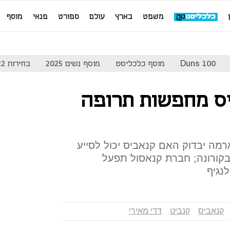
משפט
בארץ
עולם
ספורט
פנאי
מוסף
Duns 100
מוסף כלכליסט
מוסף נשים 2025
בחירות 2022
ס מחפשות תרופה
מה יבדוק האם קנאביס יכול לסייע
בקורונה; חברת קנאסול תפעל
נגיף
קנאביס
קנביט
דדי מאירי