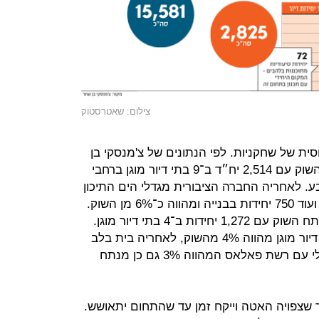
צילום: שאטרסטוק
ית של שחקניות. לפי הנתונים של צ'מנסקי בן
שחר, רשת משען תופסת 9% מנתח השוק עם 2,514 יח״ד ב־9 בתי דיור מוגן ברחבי
ע. לאחריה החברה הציבורית מגדלי הים התיכון
שמחזיקה 1,646 יחידות ב־7 בתי דיור ועוד 750 יחידות בבנייה ומהווה כ־6% מן השוק.
אחוזת רובינשטיין מחזיקה בכ־5% מנתח השוק עם 1,272 יחידות ב־4 בתי דיור מוגן.
בית בכפר עם 1,137 יחידות ב־5 בתי דיור מוגן מהווה 4% מהשוק, לאחריה בית בלב
המהווה 3% מהשוק וכן קבוצת עזריאלי עם רשת פאלאס המהווה 3% גם כן מנתח
 שצפויה האטה וייקח זמן עד שהתחום יתאושש.