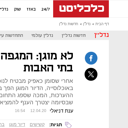
24/7
באזז
שוק
נדל"ן
דף הבית
נדל''ן
חדשות נדל''ן
נדל''ן
חדשות נדל''ן
נדל"ן עולמי
התחדשות עיר
לא מוגן: המגפה
בתי האבות
אחרי שסומן כאפיק מבטיח לנוכ
באוכלוסייה, הדיור המוגן הפך 
ההערכות, המכה שספג התחום 
שבסיומה יצטרך הענף להמציא
ענת דניאלי
16:54
12.04.20
קשישים
דיור מוגן
בת
תגיות: