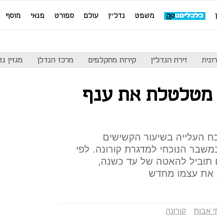
משפט
נדל''ן
עולם
ספורט
פנאי
מוסף
ונית
זירת הנדל"ן
קירות מתקלפים
מרכז הנדלן
מגזין נדל"ן
 מטלטלת את ענף
ח העלייה בשיעור הקשישים
במשבר הנוכחי למדגרת קורונה. לפי
תוביל להאטה של עד כשנה,
 את עצמו מחדש
י אבות
קורונה