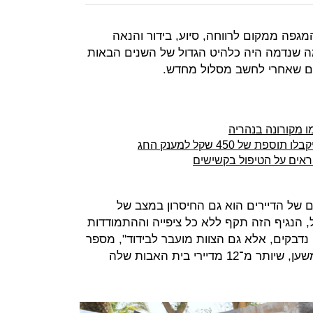
המגפה ממקום לרווחה, סיוע, בידור והנאה
מה שנדמה היה כלהיט הגדול של השנים הבאות
יום שאחרי לחשב מסלול מחדש.
של 450 שקל למענק החג
חראים על הטיפול בקשישים
ים של הדיירים הוא גם החיסרון במצב של
, הנגיף הזה תקף ללא כל ציפייה וההתמודדות
נדבקים, אלא גם הצוות מועבר לבידוד", מספר
עמרי כהן, מנכ״ל רשת הדיור המוגן משען, שיותר מ־12 מדיירי בית האבות שלה