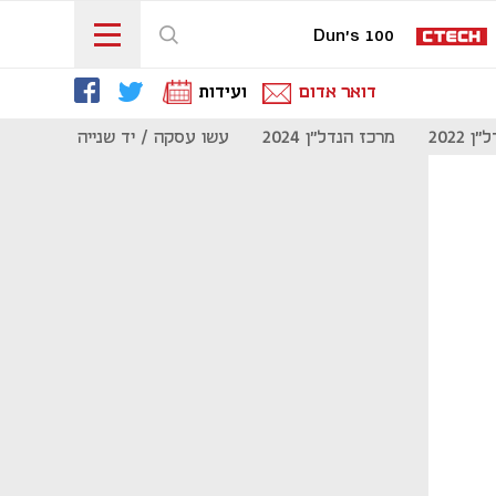
Dun's 100
דואר אדום
ועידות
 2022
מרכז הנדל"ן 2024
עשו עסקה / יד שנייה
מוסף נדל