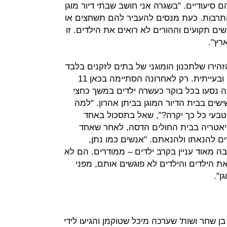
 ישנם כ־2,300 דיירים, 400 מהם סיעודיים. "בשגרה אני חושב שבתי דיור מוגן
התרבות. כעת מנסים להעביר להם תשחצים או
ים תקועים וההורים לא רואים את הילדים. זו
רץ".
ירו שלתכנון הומוגני של בתים לזקנים בלבד
יש משמעות תכנונית וחברתית מזיקה ובעייתית. רק לאחרונה הסתיימה בכאן 11
 נסעו בכל בוקר כעשרה ילדים במשך כחצי
ים בבית הדיור המוגן בביתן אהרון. "למה
 טבעי כל כך יקרה?", שאל בתסכול באחד
ריאטריה בבית החולים הדסה, לאחר שאחד
דים להנאתו ולהנאתם. "אנשים כמו נתן,
בה מאוד עניין בקרב ילדים – ממודרים. הם לא
ת הילדים והילדים לא פוגשים אותם, מפני
ן".
בן שחר ושות' שערכה מיכל שטוקמן והגיעו לידי