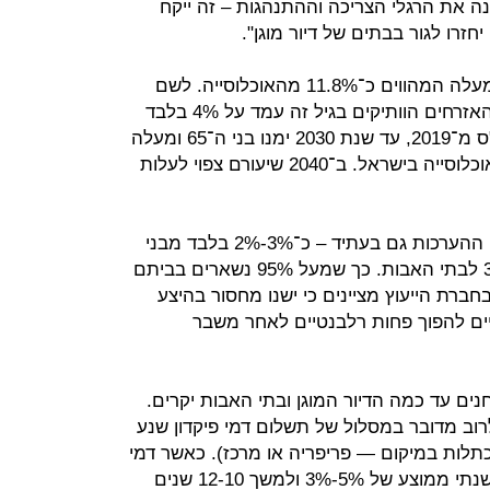
ה את הרגלי הצריכה וההתנהגות – זה ייקח
חזרו לגור בבתים של דיור מוגן".
בישראל 1.05 מיליון תושבים בני 65 ומעלה המהווים כ־11.8% מהאוכלוסייה. לשם
השוואה, עם קום המדינה חלקם של האזרחים הוותיקים בגיל זה עמד על 4% בלבד
מהאוכלוסייה. לפי התחזיות של הלמ"ס מ־2019, עד שנת 2030 ימנו בני ה־65 ומעלה
כ־1.53 מיליון איש ויהוו כ־13.3% מהאוכלוסייה בישראל. ב־2040 שיעורם צפוי לעלות
בצ'מנסקי בן שחר מציינים שכיום ולפי ההערכות גם בעתיד – כ־3%-2% בלבד מבני
65 ומעלה פונים לדיור מוגן וכ־4%-3% לבתי האבות. כך שמעל 95% נשארים בביתם
חברת הייעוץ מציינים כי ישנו מחסור בהיצע
יים להפוך פחות רלבנטיים לאחר משבר
ים עד כמה הדיור המוגן ובתי האבות יקרים.
לרוב מדובר במסלול של תשלום דמי פיקדון שנע
עד 3 מיליון שקל (כתלות במיקום — פריפריה או מרכז). כאשר דמי
הפיקדון המשולמים נשחקים בשיעור שנתי ממוצע של 5%-3% ולמשך 12-10 שנים