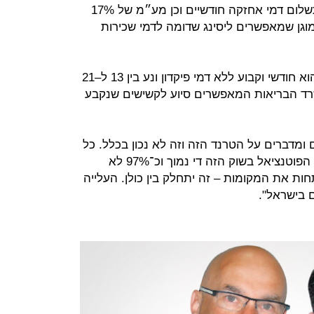
וצמודים למדד. בנוסף לכך נדרשים תשלום דמי אחזקה חודשיים וכן מע״מ של 17%
מוגן שמאפשרים ליסינג שדומה לדמי שכירות
בבית סיעודי ובבתי האבות התשלום הוא חודשי וקבוע ללא דמי פיקדון ונע בין 13 ל–21
רד הבריאות המאפשרים סיוע לקשישים שנקבע
 ומדברים על הטרנד הזה וזה לא נכון בכלל. כל
הדיור המוגן בארץ הוא 2%, אולי 3%. הפוטנציאל בשוק הזה די נמוך וכ־97% לא
תחות את המקומות – זה יתחלק בין כולן. העלייה
 בישראל".