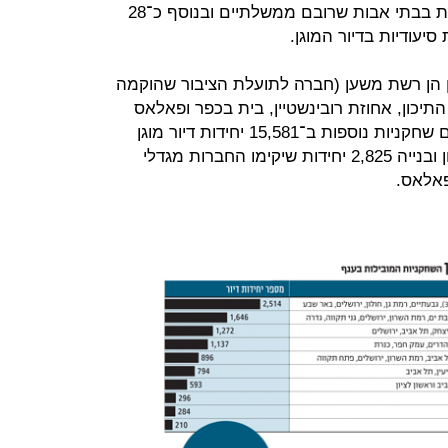
"כלכליסט", כיום ישנן כ־35 אלף מיטות בבתי אבות שרובם ממשלתיים ובנוסף כ־28
ן הן רשת משען (חברה לתועלת הציבור שהוקמה
תיכון, אחוזת רובינשטיין, בית בכפר ופאלאס
של קבוצת עזריאלי, המחזיקות יחד עם שחקניות נוספות ב־15,581 יחידות דיור מוגן
ובתי אבות. זאת כאשר בתהליכי תכנון ובנייה 2,825 יחידות שיקימו החברות מגדלי
פאלאס.