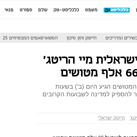
משפט
כלכליסט-טק
עולם
ספורט
פנאי
שירים ומדריכים
הייטק והון סיכון
הסטארטאפים המבטיחים 25
ראלית מיי הריטג'
מטושים הגיע היום (ב') בשעות
ר להספיק למדינה לשבועות הקרובים
טג'
הייטק ישראלי