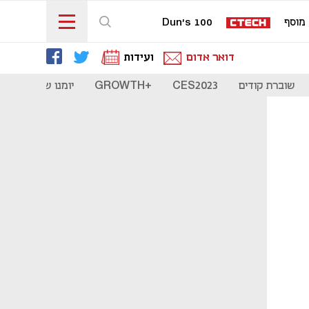
מוסף
Dun's 100
דואר אדום
ועידות
שוברת קודים
CES2023
+GROWTH
יומנו של סטארט