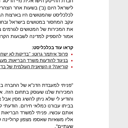
לישראל היום (ב') בשעות אחר הצהרי
לכלכליסט שהמטושים היו בארצות הבר
עקב המחסור במטושים בישראל ובחוס
את המכירות של המטושים לגורמים בי
אמור להספיק למדינה לשבועות הקרוב
קראו עוד בכלכליסט:
פרופ' איתמר גרוטו: "בדיקות לא ישח
בניגוד להודעות משרד הבריאות: מע
קוריאה? זו השיאנית העולמית של בדי
"פניתי למעבדת הדנ"א של החברה בא
המכירות שלנו שעוסק בתחום הזה. אי
והודיע לי שלא ניתן להשיג מסין אבל
בביתו עבורנו כמלאי חירום. הודעתי לו
אותם עכשיו. פניתי למשרד הבריאות
אליו משאיות שאספו מצפון קרוליינה
שעתיים".