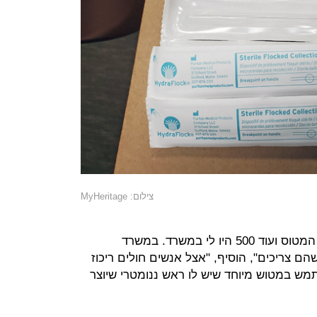
צילום: MyHeritage
"שישים וחמישה אלף מטושים היו על המטוס ועוד 500 היו לי במשרד. במשרד
הם צריכים", הוסיף, "אצל אנשים חולים ריכוז
שתמש במטוש מיוחד שיש לו ראש ננומטרי שיוצר