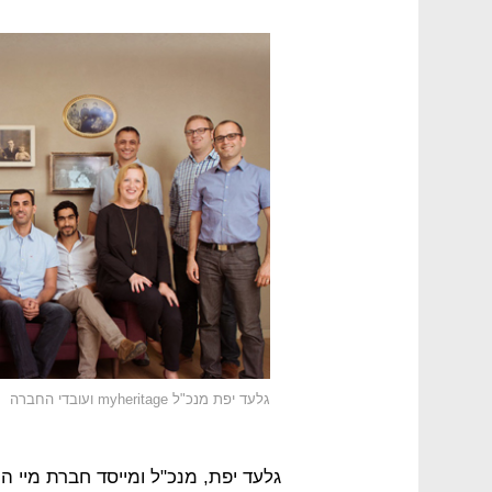
גלעד יפת מנכ"ל myheritage ועובדי החברה
גלעד יפת, מנכ"ל ומייסד חברת מיי 