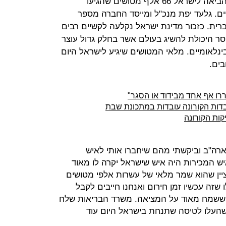
חברת ההייטק הישראלית מיי הריטג' הביאה לישראל 66 אלף מטושים שהגיעו
ים. גלעד יפת מנכ"ל ומייסד החברה מספר
ית. כזכור מדינת ישראל נקלעה לקשיים רבים
ר היכולת להשיג בעולם אשר בחלק גדול עוצר
נלאומיים. מלאי המטושים שיגיע לישראל היום
ים.
ררו אף אחד מבידוד או הסגר"
בדות הקורונה עובדות במתכונת שבת
קות הקורונה
רה"ב וביקשתי מהם שיחברו אותי לאיש
ש המכירות היה איש שישראל יקרה לו מאוד
 ציין שהוא שמר מלאי של עשרות אלפי מטושים
 שזה עכשיו זמן חירום ואנחנו חייבים לקבל
 ששמח מאוד על המציאה. משרד הבריאות שלח
 שהעלו לטיסה שתנחת בישראל היום עוד