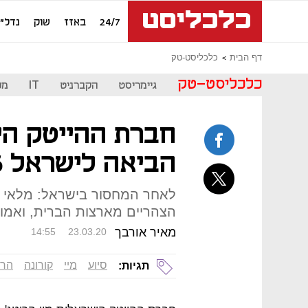
24/7
באזז
שוק
נדל"ן
דף הבית
כלכליסט-טק
כלכליסט-טק
גיימריסט
הקברניט
IT
מכ
חברת ההייטק היש
הביאה לישראל 66 אלף מטושים
לאחר המחסור בישראל: מלאי ה
הצהריים מארצות הברית, ואמו
מאיר אורבך
14:55
23.03.20
סיוע
מיי
קורונה
הרי
תגיות: