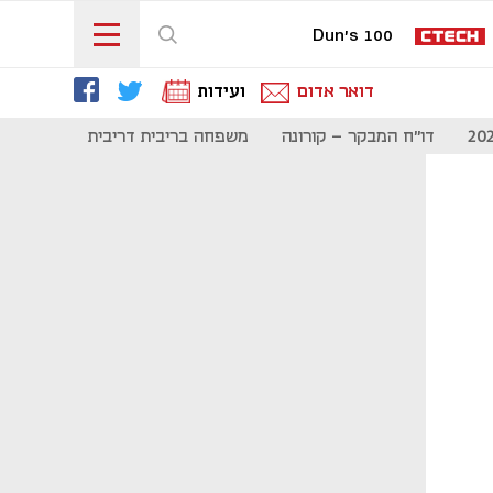
Dun's 100
דואר אדום
ועידות
דו"ח המבקר - קורונה
משפחה בריבית דריבית
תקשורת