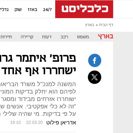
24/7
באזז
שוק
נדל"ן
דף הבית
בארץ
בארץ
משפט
רכב
דעות
קריירה
תיירות
פרופ' איתמר גרו
ישחררו אף אחד 
המשנה למנכ"ל משרד הבריאות
לפיהם הוא יחלק בדיקות המוניו
ישוחררו אזרחים מבידוד ומסגר 
"זה לא כלי אפקטיבי. אנשים ש
על פי בדיקות. מי שהיה שלילי הי
אדריאן פילוט
19:10
22.03.20