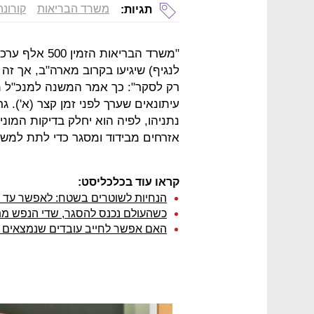
משרד הבריאות
קורונה
תגיות:
"משרד הבריאות
לנגיף) שיגיעו בקרוב מארה"ב, אך זה 
רק לסקר": כך אמר המשנה למנכ"ל מש
עיתונאים שערך לפני זמן קצר (א'). 
נתניהו, לפיה הוא יחלק בדיקות המוני
אזרחים מבידוד ומסגר כדי לתת למשק
קראו עוד בכלכליסט:
הנחיות לשוטרים בשטח: לאפשר עד 20 מתפללים בבתי כנסת וגלישת גלים
כשהעולם נכנס להסגר, שדי הנפש מ
האם אפשר לחייב עובדים שנמצאים ב