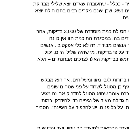
כיר - ככלל - שהעובדה שאדם יוצא שלילי מבדיקת
ו נשא, שכן ישנם מקרים רבים בהם חולה יוצא
ית.
"שמעתי את ראש הממשלה, הוא התייחס לתוכנית מוסדרת של 3,000 בדיקות, אחר
זה 10,000 - ואנו עומדים בה. במסגרת התוכנית הזו אין כוונה
אנשים מבידוד. זה לא כלי אפקטיבי. אנשים
ל פי בדיקות. מי שהיה שלילי היום, יכול
שתמש בבדיקות האלו לצרכים אבחנתיים – אלא
 ברורות לגבי מזון ומשלוחים, אך הוא מבקש
יף כן מסוגל לשרוד על פני שטחים שונים
כרח אומר שהוא מסוגל להדביק אם זה מגיע
 גדולה מאוד של נגיפים כדי להידבק. כמות
 על כל פנים, יש להקפיד על היגיינה", הסביר
משרד הבריאות למשרד הביטחון, ושב והדגיש כי