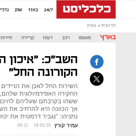
24/7
באזז
שוק
נדל"ן
דף הבית
בארץ
בארץ
משפט
רכב
דעות
קריירה
תיירות
השב"כ: "איכון ה
הקורונה החל"
השירות החל לאכן את הניידים 
החקירה האפידמיולוגית שלהם,
ששהו בקרבתם שעליהם להיכנס ל
אך הכוונה היא להרחיב את הש
נתניהו: "נגביר דרמטית את יכו
עמיר קורץ
00:11
18.03.20