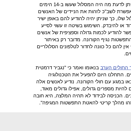
של החולים המאומתים, וזאת כדי שניתן לדעת מה היה המסלול שעשו ב-14 הימים
אפשרת לשב"כ לזהות את הניידים של האנשים
לו, כך שניתן יהיה להודיע להם באופן ישיר
 או להיבדק. השימוש בשיטה זו עשוי לסייע
ר להודיע לכמות גדולה וספציפית של אנשים
התפשטות נגיף הקורונה. מדובר רק באיתור
אין להם כל כוונה לחדור לטלפונים הסלולריים
ים.
 החולים הערב
בנאומו ואמר כי "נגביר דרמטית
ם. התחלנו היום להפעיל את הטכנולוגיה
 במגע עם חולי הקורונה. נודיע לאנשים אלה
יום. אלה צפויים להיות מספרים גדולים, אפילו גדולים מאוד,
בים. הכניסה לבידוד לא תהיה המלצה, היא חובה
 זהו מהלך קריטי להאטת התפשטות המגיפה".