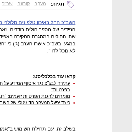
מעקב
קורונה
שב"כ
תגיות:
השב"כ החל באיכון טלפונים סלולריים
הניידים של מספר חולים בודדים. 
שהו החולים במסגרת החקירה האפיד
במגע. בשב"כ אישרו הערב (ג') כי "הא
לא נוכל לדון".
קראו עוד בכלכליסט:
עתירה לבג"צ נגד איסוף המידע על חול
בפרטיות"
מומחים להגנת הפרטיות זועמים: "רו
כיצד יפעל המעקב הדיגיטלי של השב"
בשלב זה, עם תחילת השימוש ב"אמצע