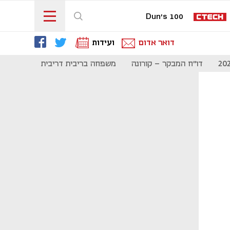
Dun's 100
דואר אדום
ועידות
דו"ח המבקר - קורונה
משפחה בריבית דריבית
תקשורת