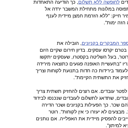
לחופשה ללא תשלום
, כך הודיעה התאחדות
התפוסה במלונות מתחילת המשבר ירדה אל
ות, אמיר חייק: "ללא הזרמת חמצן מיידית לענף
הזה ימות".
ר המבקרים בקניונים
, הובילה את
רם יקרסו עסקים. בדיון חירום שקיים היום
 רוטר, בעל השליטה בקסטרו, שעסקים יתקשו
יו "בתעשיית האופנה פגועים כתוצאה מירידה
עמוד בירידות כה חדות בתנועת לקוחות וצריך
חזיק את התשתית הקיימת".
 לפטר עובדים. אם רוצים להחזיק תשתית צריך
בדים, שתדאג לתשלום לעובדים שנכנסו לבידוד
ם שכר. כך הפעילות בקניונים ושכר הדירה
מבצעים לא יעזרו כי אין לקוחות". רוטר
יבים להפסיק מיידית את האפלייה. אם נותנים
א למיתון".