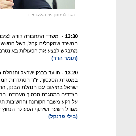
השר לביטחון פנים גלעד ארדן
13:30 -
משרד התחבורה קורא לציבור 
המשרד שמקבלים קהל, בשל החשש מנ
מתבקש לבצע את הפעולות באינטרנט
(תומר הדר)
13:20
- הוועד בבנק ישראל והנהלת 
במסגרת הסכסוך. יו"ר הסתדרות המעו"ף
ישראל בתיאום עם הנהלת הבנק, הח
הצדדים במסגרת סכסוך העבודה. הה
על רקע משבר הקורונה והחשיבות הגב
מגודל השעה ושיתוף הפעולה הנחוץ 
(בילי פרנקל)