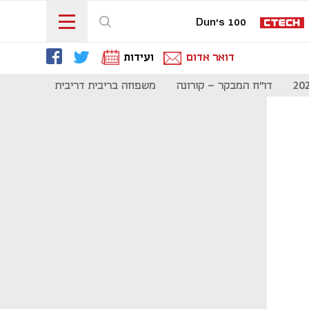
Dun's 100
דואר אדום
ועידות
דו"ח המבקר - קורונה
משפחה בריבית דריבית
תקשורת