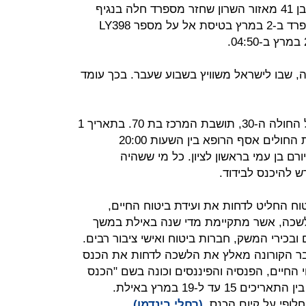
משרד הבריאות עדכן כי גבר בן 41 מאזור השרון שחזר מספרד חלה בנגיף
הקורונה. לפי ההודעה החולה שב מספרד ב-2 במרץ בטיסת אל על מספר LY398
נה, שבו לישראל משוויץ בשבוע שעבר. בכך עומד
משרד הבריאות עדכן את מסלולה של החולה ה-30, תושבת המרכז בת 70. בתאריך 1
במרץ שהתה החולה במכון MRI בבית החולים אסף הרופא בין השעות 20:00
ספרת יורם בן עמי בראשון לציון. כל מי ששהיה
 להיכנס לבידוד.
ח החליט לדחות את ועידת ביטוח החיים,
לשכה, אשר מתקיימת מדי שנה באילת במשך
ה מגיעים כ -2,000 סוכנים ובכירי המשק, חברות ביטוח ואישי ציבור רבים.
שבר הקורונה מאלץ את הלשכה לדחות את הכנס
 החיים, הפנסיה והפיננסים וכונה בשם "הכנס
המשולש". הכנס אמור היה להתקיים בין התאריכים 15 עד ל-19 במרץ באילת.
חלופי על קיום הכנס.
(רחלי בינדמן)