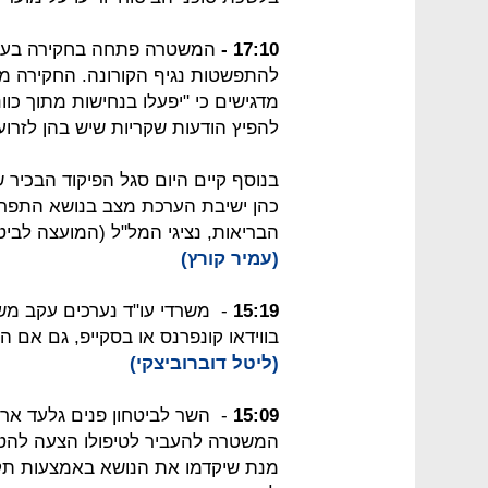
17:10 -
המשטרה פתחה בחקירה בעקבות
מדגישים כי "יפעלו בנחישות מתוך כו
להפיץ הודעות שקריות שיש בהן לזרו
בנוסף קיים היום סגל הפיקוד הבכיר
כהן ישיבת הערכת מצב בנושא התפר
הבריאות, נציגי המל"ל (המועצה לביטחו
(עמיר קורץ)
15:19
- משרדי עו"ד נערכים עקב משב
בווידאו קונפרנס או בסקייפ, גם אם הם
(ליטל דוברוביצקי)
15:09
- השר לביטחון פנים גלעד אר
המשטרה להעביר לטיפולו הצעה להטלת
מנת שיקדמו את הנושא באמצעות תק