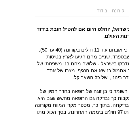
קורונה
בידוד
שראל, יוחלט היום אם להטיל חובת בידוד
נות העולם.
משרד הבריאות פרסם הערב כי אובחנו עוד 11 חולים בקורונה (40 עד 50).
בספרד, שניים מהם הגיעו לארץ בטיסות
נדבקו בישראל - שלושה מהם בני משפחתו של
 אתמול כנושא את הנגיף. מצבו של אחד
 בינוני, ושל כל השאר קל.
שומר כי בן זוגה של רופאה בחדר המיון של
בעקבות כך נבדקה גם הרופאה מחשש שגם היא
בדיקתה. בתוך כך, מספר מקרי המוות מקורונה
באירופה עבר את ה-500, באיטליה מתו 97 חולים ביממה האחרונה. בסך הכול מתו