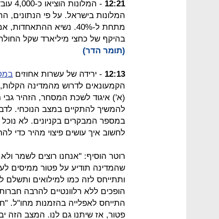
12:21
- המלונות הוציאו כ-4,000 עובדים
המלונות בישראל. על פי הנתונים, 
מתחת ל-40%. נשיא ההתאחד
בהיקף של כחצי מיליארד שקל החולה 
(תומר הדר)
12:13
- ירידה של עשרות אחוזים
במספ
הקמעונאים לדרוש מהמדינה הקלות, בט
(א') איגוד לשכת המסחר, הזהיר גבי
להמשיך להתקיים במצב הנוכחי. לדבר
במספר המבקרים בקניונים. לא נוכל ל
לחשוב איך עושים פיצוי מהיר כדי לה
רוטר הוסיף: "אנחנו רוצים לשמר ולא
שהמדינה תודיע על פטור ממיסים לעו
ותתייחס לזה כמו למילואים ותשלם לה
הופכים ללא רלוונטיים להרבה חברות. 
התייחס לאפלייה בהזמנות מחו"ל. "חי
פטור, אז שיתנו גם לנו. המצב הזה יבי