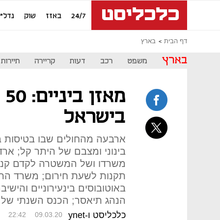
24/7
באזז
שוק
נדל"ן
דף הבית
בארץ
בארץ
משפט
רכב
דעות
קריירה
תיירות
מא
בישראל
ארבעה מהחולים שבו בטיסות ב
בינוני ומצבם של היתר קל; אר
משרדו ושל המשטרה לקדם קנס
תקנות לשעת חירום; משרד התח
באוטובוסים בינעירוניים והיש
הנהג תיאסר; הכנס השנתי של 
כלכליסט ו-ynet
22:42
09.03.20