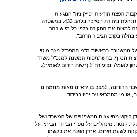
 הפצת הודעות "פייק ניוז" הנוגעות
להתפשטות נגיף הקורונה. החקירה מתנהלת ביחידת הסייבר בלהב 433. במשטרה
ונה למצות את החקירה כלפי כל מי שיבחר
ע בהלה בקרב הציבור הרחב".
 של המשטרה בראשות מ"מ המפכ"ל ניצב מוטי
צות הנגיף, בהשתתפות המשנה למנכ"ל משרד
ן לאומי) ונציגי רח"ל (רשות חירום לאומית).
ר הקורונה, למצב בו יראיינו מאות מתמחים
, או מי מהמראיינים יהיו בבידוד.
דן ביקש מהיועצים המשפטיים של המשרד ושל
 קנסות מינהליים על מפרי הבידוד הביתי, על
נות לשעת חירום. ארדן הפנה את בקשתו