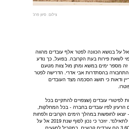
צילום: סיוון פרג'
אל על בנושא הכוונה לפטר אלף עובדים מהווה
 לשאת פירות בעת הקרובה. בפועל, כך נודע
ה מספר ימים במשא ומתן מול צוות מטעם
 התחבורה בהסתדרות אבי אדרי. הדרישה לפטר
דיין ודאות כי תושג הסכמה מצד העובדים
טרו.
 לפיטורי עובדים (שצפויים להתקיים בכל
הרעיון לפיו עובדים בחברה - בכל המחלקות,
 יוצאו לחופשות במהלך הימים הקרובים ולפחות
עד לפתיחה מחודשת של קווי החברה לתאילנד. יוזכר כי נכון לסוף שנת 2019 אל על
מעסיקה כ-6,300 עובדים שמהם כ-3,600 הם עובדים קבועים. במקביל למגעים