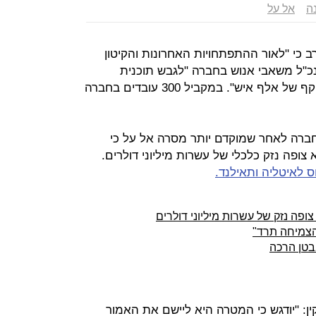
נה
אל על
רב כי "לאור ההתפתחויות האחרונות והקיטון
"ל משאבי אנוש בחברה "לגבש תוכנית
לצמצום היקף כוח האדם בחברה בהיקף של אלף איש". במקביל 300 עובדים בחברה
חברה לאחר שמוקדם יותר מסרה אל על כי
צופה נזק כלכלי של עשרות מיליוני דולרים.
 לאיטליה ותאילנד.
ופה נזק של עשרות מיליוני דולרים
הצמיחה תרד"
בטן הרכה
ן: "יודגש כי המטרה היא ליישם את האמור