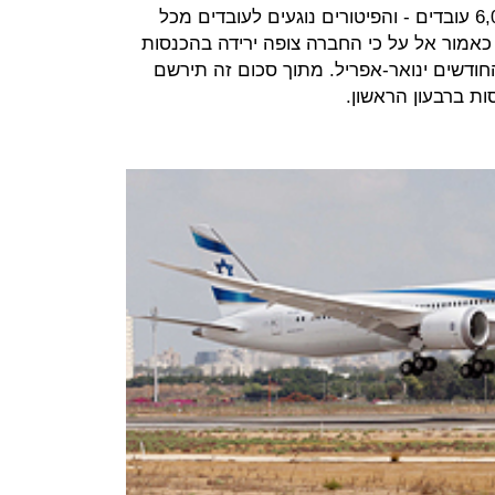
באופן מיידי". אל על מונה יותר מ-6,000 עובדים - והפיטורים נוגעים לעובדים מכל
כאמור אל על כי החברה צופה ירידה בהכנסות
ליון דולר על החודשים ינואר-אפריל. מתוך סכום זה תירשם