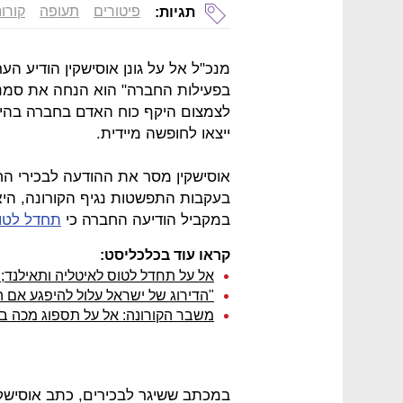
פיטורים
תעופה
קורו
תגיות:
מנכ"ל אל על גונן אוסישקין הודיע הע
בפעילות החברה" הוא הנחה את סמנכ
ייצאו לחופשה מיידית.
אוסישקין מסר את ההודעה לבכירי ה
בעקבות התפשטות נגיף הקורונה, היא 
במקביל הודיעה החברה כי
תחדל לטוס
קראו עוד בכלכליסט:
אל על תחדל לטוס לאיטליה ותאילנד; צ
"הדירוג של ישראל עלול להיפגע אם 
משבר הקורונה: אל על תספוג מכה ב
במכתב ששיגר לבכירים, כתב אוסישקי