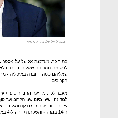
מנכ"ל אל על, גונן אוסישקין
בתוך כך, מעדכנת אל על על מספר שי
לרשימת המדינות שאליהן החברה לא 
שאליהם טסה החברה באיטליה - מילאנו
הקרובים.
מעבר לכך, מודיעה החברה סופית על 
למדינה יושעו מיום שני הקרוב ועד ס
עיכובים ובדיקות כי גם קו הדגל החדש
ה-14 במרץ - והשקתו תידחה ל-4 באפריל.