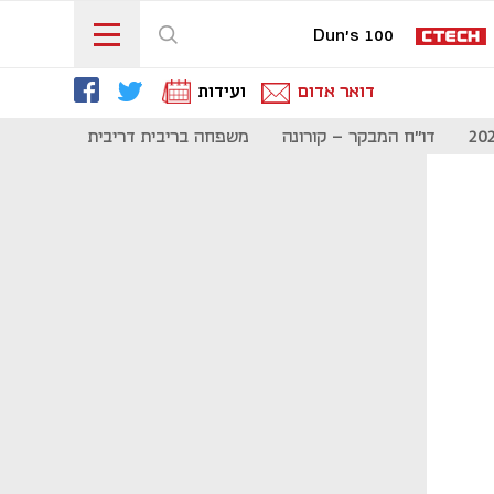
Dun's 100
דואר אדום
ועידות
דו"ח המבקר - קורונה
משפחה בריבית דריבית
תקשורת