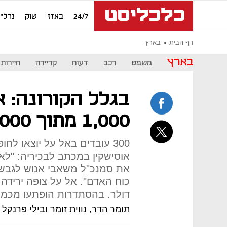
24/7
באזז
שוק
נדל"ן
דף הבית
בארץ
בארץ
משפט
רכב
דעות
קריירה
תיירות
בגלל הקורונה: 
1,000 מתוך 6,000 עובדיה
300 עובדים באל על יוצאו לח
אוסישקין במכתב לבכיריה: "לא
את סמנכ"ל משאבי אנוש לגבש 
דולר. בהסתדרות הופתעו מכמו
תומר הדר, נווית זומר ובילי פרנקל