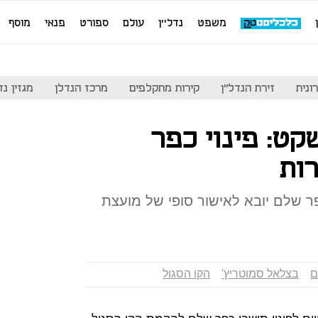
משפט
נדל''ן
עולם
ספורט
פנאי
מוסף
ונית
זירת הנדל"ן
קירות מתקלפים
מרכז הנדלן
מגזין נדל"ן
קט: פינוי כפר
ות
פר שלם יובא לאישור סופי של מועצת
ם
בצלאל סמוטריץ'
הקו הסגול