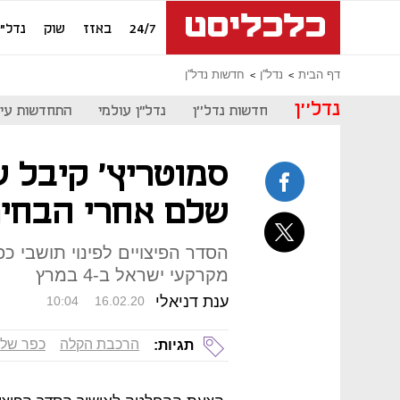
24/7
באזז
שוק
נדל"ן
דף הבית
נדל''ן
חדשות נדל''ן
נדל''ן
חדשות נדל''ן
נדל"ן עולמי
התחדשות עיר
סמוטריץ' קיבל ש
שלם אחרי הבחיר
הסדר הפיצויים לפינוי תושבי כ
מקרקעי ישראל ב-4 במרץ
ענת דניאלי
10:04
16.02.20
הרכבת הקלה
כפר של
תגיות: