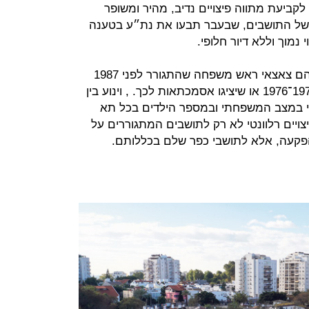
לקביעת מתווה פיצויים נדיב, מהיר ומשופר
ת של התושבים, שבעבר תבעו את נת״ע בטענה
מוך וללא דיור חלופי.
על פי ההסדר המוצע הזכאים לפיצוי הם צאצאי ראש משפחה שהתגורר לפני 1987
בכפר שלם שנזכרו בסקרים בשנים 1975־1976 או שיציגו אסמכתאות לכך. , וינוע בין
33 אלף שקל, תלוי במצב המשפחתי ובמספר הילדים בכל תא
יים רלוונטי לא רק לתושבים המתגוררים על
פקעה, אלא לתושבי כפר שלם בכללותם.