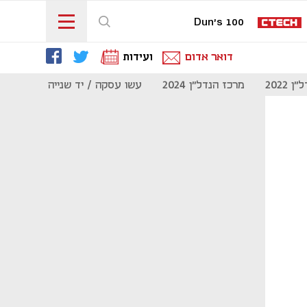
Dun's 100
דואר אדום
ועידות
 2022
מרכז הנדל"ן 2024
עשו עסקה / יד שנייה
מוסף נדל