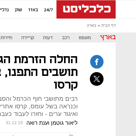
24/7
באזז
שוק
נדל"ן
דף הבית
בארץ
בארץ
משפט
רכב
דעות
קריירה
תיירות
החלה הזרמת הגז 
תושבים התפנו, א
קרסו
רבים מתושבי חוף הכרמל והסב
וכנראה בשל עומס, קרסו אתרי
ואיגוד ערים - וחזרו לעבוד כעב
ליאור גוטמן וענת רואה
7
31.12.19