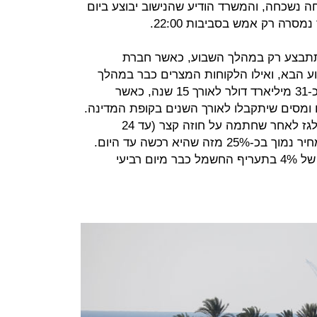
ה נשכחה, והמשרד הודיע שהנישוב יבוצע ביום
סרה רק אמש בסביבות 22:00.
תתבצע רק במהלך השבוע, כאשר חברת
 הבא, ואילו הלקוחות המצרים כבר במהלך
ינואר. צבר החוזים של ייצוא הגז הוא כ-31 מיליארד דולר לאורך 15 שנה, כאשר
ומסים שיתקבלו לאורך השנים בקופת המדינה.
גם חברת החשמל הישראלית מחכה לגז לאחר שחתמה על חוזה קצר (עד 24
חודשים) מועד מול שותפות לווייתן במחיר נמוך בכ-25% מזה שהיא רכשה עד היום.
החוזה הזה אחראי בין השאר להוזלה של 4% בתעריף החשמל כבר מיום רביעי