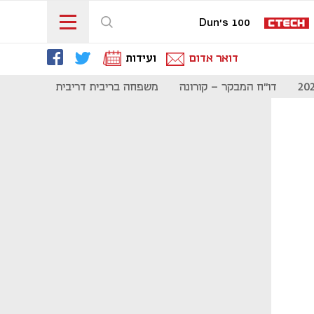
Dun's 100
דואר אדום
ועידות
דו"ח המבקר - קורונה
משפחה בריבית דריבית
תקשורת