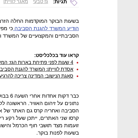
גז טבעי
מאגר לווייתן
תגיות:
בשעות הבוקר המוקדמות החלה הזרמת
הודיע המשרד להגנת הסביבה
כי מפע
הסביבתיים והמקצועיים של המשרד והל
קראו עוד בכלכליסט:
4 שעות לפני פתיחת בארות הגז: המשרד להגנת הסביבה נתן אישור לנישוב בלווייתן
אסדת לווייתן: המשרד להגנת הסביבה
סאגת הנישוב: המדינה צריכה להרגיע 
כבר דקו
נתונים על זיהום האוויר. הראשונה 
הסביבה ואחריה קרס גם האתר של איג
קרסו שני האתרים, ייתכן שעל רקע רי
זועמות מצד תושבי חוף הכרמל והי
בשעות לפנות בוקר.