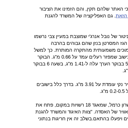
גוד ערים כי האתר שלהם תקין, והם הזמינו את הציבור
הזאת
. גם האפליקציה של המשרד להגנת
ור של נובל אנרג'י שמוצבת במעיין צבי נרשמו
כים של הגז המסרטן בנזן שהם גבוהים בהרבה
נמוכים משמעותית מהתקרה המותרת. כך למשל
אתמול ערך הבנזן היומי לפני הליך הנישוב שמפזר רעלים עמד על 0.66 מ"ג. הבוקר
בשעה 4 נמדד ערך 1.34 מ"ג. בשעה 5 בבוקר הערך עלה ל-1.41 מ"ג, בשעה 6 בבוקר
התקרה של בנזן המותרת לפי חוק אוויר נקי עומדת על 3.91 מ"ג. בדרך כלל בישובים
ג.
איגוד ערים לשמירת איכות הסביבה שרון כרמל, שמאגד 18 רשויות במקום, פתח את
אוויר של האסדה. "צוות האיגוד והמשרד להגנת
 ויפעלו בהתאם.בשלב זה אין חריגות בנתוני