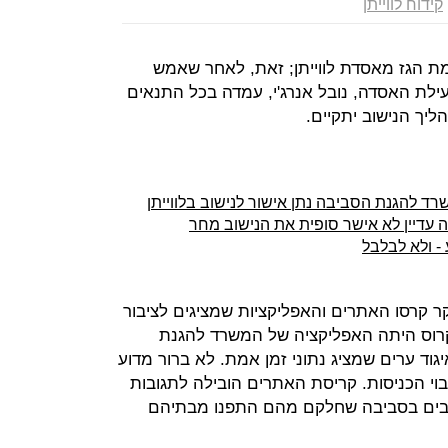
קידוח לווייתן
 הגז מאסדת לווייתן; זאת, לאחר שאמש
ילת האסדה, נובל אנרג'י, עמדה בכל התנאים
יך הנישוב יתקיים.
 עדיין לא אישר סופית את הנישוב מחר
- ולא לבלבל
ת אחדות אחרי השעה 6 בבוקר קרסו האתרים והאפליקציות שמציגים לציבור
לקרוס היתה האפליקציה של המשרד להגנת
וד ערים שמציג נתוני זמן אמת. לא ברור מדוע
בוי הכניסות. קריסת האתרים הובילה לתגובות
שובים בסביבה שחלקם מהם התפנו מבתיהם