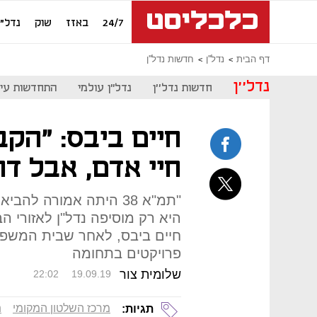
24/7
באזז
שוק
נדל"ן
דף הבית
נדל''ן
חדשות נדל''ן
נדל''ן
חדשות נדל''ן
נדל"ן עולמי
התחדשות עיר
חיים ביבס: "הקב
חיי אדם, אבל דו
"תמ"א 38 היתה אמורה ל
היא רק מוסיפה נדל"ן לאזורי הב
חיים ביבס, לאחר שבית המשפט 
פרויקטים בתחומה
שלומית צור
22:02
19.09.19
מרכז השלטון המקומי
ת
תגיות: