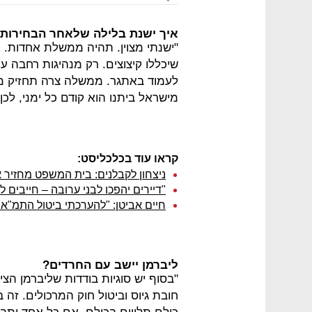
איך ישנת בלילה שלאחר הבחירות
"ישנתי מצוין. תהיה ממשלת אחדות. א
שיכללו קיצוצים. רק מנהיגות רחבה עם
לעמוד באתגר. ממשלה צרה תחזיק מעמ
מישראל ביתנו הוא קודם כל ימני, לכן
קראו עוד בכלכליסט:
ניצחון לקבלנים: בית המשפט מחזיר את תמ"א 
"דיירים יהפכו לבני ערובה – חייבים
חיים אביטן: "להערכתי ביטול התמ"א
ליברמן יישב עם החרדים?
"בסוף יש סוגיות בודדות שליברמן הצי
חובת גיוס וביטול חוק המרכולים. זה 