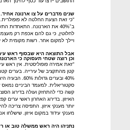
התושבים יירצו עוד כסף לחינוך הארנו
שנים מדברים על צו ארנונה אחיד. 
"כי זאת הצעת החלטה לא פופולרית. 
ב־40% את הארנונה. התאחדות ה
לחלוטין, כי גם להם אכפת רק מעצמם
ויילך למקום אחר. רשות מקומית לא 
אבל התוצאה היא שבסוף ראש עיר ל
וכן רוצה שטחי תעסוקה כי הארנונה 
"זאת אמירה פופוליסטית. אין ראש עי
40% ובערים גדו
סקטוריאלית. למעמד הביניים נמאס ש
קשה כדי להתחזק ועולה בדירוג הסוצי
האיזון. בדירוג האחרון ראשי ערים קפ
יותר מענקי איזון. התפיסה צריכה לה
מענקי עידוד במקום איזון. שישלחו אנ
נתניהו היה ראש ממשלה טוב או ר