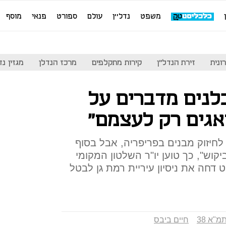
משפט
נדל''ן
עולם
ספורט
פנאי
מוסף
ונית
זירת הנדל"ן
קירות מתקלפים
מרכז הנדלן
מגזין נדל"ן
לנים מדברים על
אגים רק לעצמם"
הביא לחיזוק מבנים בפריפריה, אבל בסוף
יקוש", כך טוען יו"ר השלטון המקומי
דחה את ניסיון עיריית רמת גן לבטל
מ"א 38
חיים ביבס