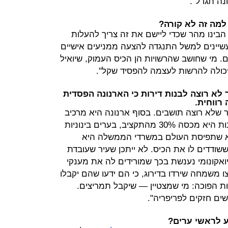
נה תגדל".
למה זה לא קורה?
הבינו מהר שכדי ליישם את זה צריך להעלות
תעשיינים למשל התנגדה להצעה ממניעים אישיים
. מי שחושב שהרשויות הן הכיס העמוק, שיואיל
יכולה להרשות לעצמה להפסיד שקל".
א רוצה לבנות דירות כי הארנונה הפסדית
רווחית.
ר שלא רוצה תושבים. בסוף ארנונה היא מרכיב
קטן מהתקציב של עירייה. בערים קטנות היא מכסה 30% מהתקציב, בערים בינוניות
לות 60%. הבעיה היא שתפיסת העולם במשרדי הממשלה היא
שודדים לו את הכיס. לא ייתכן שעיר שעובדת
ואקונומי נענשת בכך שמורידים לה את מענקי
צו משמחה שירדו בדירוג, כי הם ידעו שהם יקבלו
יות הפוכה: מי שמצטיין — שיקבל תמריצים.
שים חזקים לפריפריה".
ע לראשי ערים?