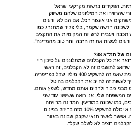
תיות. הפקידים ברשות מקרקעי ישראל
 שהרוויחו את המיליונים שלהם משיווק
חקים אני אעצור הכל. אם הם לא יודעים
שכונה חדשה שקמה, בלי פקיד שמתנהג כמו
שיתכבדו ויעבירו לרשויות המקומיות את התקציב
יודעים לעשות את זה הרבה יותר טוב מהמדינה".
 של תמ"א 38?
רואה את כל הקבלנים שמתלוננים על סיכון חיי
 שדואג לתושבים זה לא הקבלנים, זה ראשי
הערים. הקימו רשות להתחדשות עירונית שאמורה להשקיע 400 מיליון שקל בפריפריה.
ך לעשות זה לחייב את הקבלנים בהיטלי
מבני ציבור ולהקים אותם מחדש, לשפץ אותם.
 המשפחה שלי, אני רואה ששיפצו עוד שני
 שאן זה 16 אלף תושבים, כמו שכונה במודיעין. המדינה מרוויחה
מיליארדים מקרקעות באזורי ביקוש. היא יכולה להשקיע 10% מזה בחיזוק בניינים
. אפשר לאשר תנאי שקבלן שבונה באזור
 הקבלנים רוצים לא לשלם שקל".