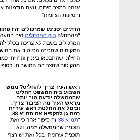
כולם תלויים בכולם. אם כל אחד יתב
אנחנו במצב חירום, וזאת הזדמנות אד
והסיעות הציוניות".
הדתיים יסכימו שמרכולים יהיו פת
"מהתחלה
חוק המרכולים
היה התערבו
המרכולים בשבת לא צריכה בכלל להי
המקומית שמכירה הכי טוב את התושב
החילוני שהתבטאו בעניין והרוויחו כמ
מהקיטוב שנוצר הם התושבים. בסוף מי
ראש העיר צריך להחליט? ממש
השבוע בית המשפט החליט
שהממשלה יודעת טוב יותר
מראש העיר מה הציבור צריך,
וביטל את החלטת ראש עיריית
רמת גן להקפיא את תמ"א 38.
"
תמ"א 38
זה סיפור אחר כי זאת
תוכנית שהממשלה יזמה, ולא
תוכנית עירונית. בכל זאת יש רצף