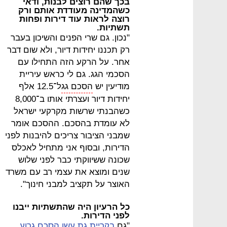
בכך שהם רוצים לבנות, ודאי
כשהמדינה מעודדת אותם ורק
רוצה לראות עוד דירות ופחות
תשתיות.
"נכון. גם שרי הפנים והשיכון בעבר
רק תכננו יחידות דיור, ולא שום דבר
אחר. על הרקע הזה התחילו עם
הסכמי הגג. גם לי כראש עיריית
מודיעין יש
הסכם גג
ל־12.5 אלף
יחידות דיור ועצרתי אותו ב־8,000
כשהבנתי שרשות מקרקעי ישראל
לא עומדת בהסכם. ההסכם אומר
שמבני הציבור צריכים להיבנות לפני
הדירות, ובסוף אני מתחיל לאכלס
שכונה ששיווקתי כבר לפני שלוש
שנים ומוצא את עצמי רב עם משרד
האוצר על תקציב למבני חינוך".
כל הרעיון היה שהתשתיות ייבנו
לפני הדירות.
"גם
בקריית גת עשו הסכם גרוע
,