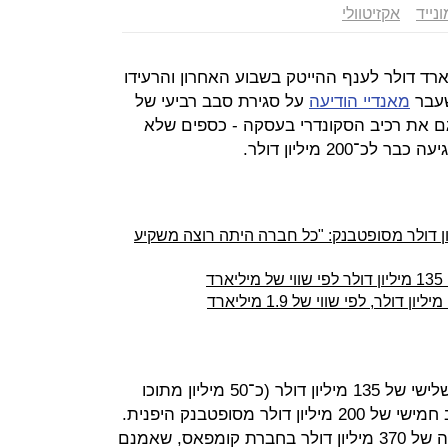
נייד
אקזיטוולי
רד דולר לענף ההייטק בשבוע האחרון והרעידו
שעבר
מאנדיי הודיעה
על סגירת סבב רביעי של
וב גם את רכיב הסקונדרי בעסקה - כספים שלא
200 מיליון דולר.
ן הישראלית מגייסת 200 מיליון דולר מסופטבנק: "כל חברה היתה רוצה משקיע
ד
עם סבב שלישי של 135 מיליון דולר (כ־50 מיליון מתוכו
סבב חמישי של 200 מיליון דולר מסופטבנק היפנית.
כל אלה מצטרפים להודעה על השקעה של 370 מיליון דולר בחברת קומפאס, שאמנם