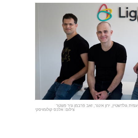
צילום: אלכס קולומויסקי