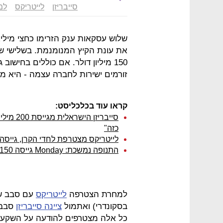
סייבריזן
לייטריקס
למו
שלוש עסקאות ענק הזרימו כחצי מיליא
את עונת הקיץ המנומנמת. בשלישי 
150 מיליון דולר. אם כוללים בחיש
זורמים ישירות לחברה עצמה - היא מגיעה כבר לכ־
קראו עוד בכלכליסט:
סייבריז
כזה"
לייטריקס מצטרפת לחדי הקרן, גייסה 135 מיליון דולר לפי שווי של מיליאר
התנופה נמשכת: Monday גייסה 150 מיליון דולר, לפי שווי של 1.9 מיליארד
למחרת הצטרפה
לייטריקס
בסקונדרי) ואתמול
ציינה סייבריזן