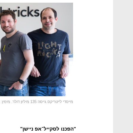
מייסדי לייטריקס.גייסה 135 מיליון דולר. מימין: עמית גולדשטיין, ירון אינגר, זאב פרבמן וניר פוצטר
"הפכנו לסקייל־אפ ניישן"