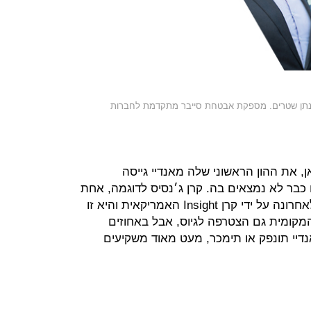
אור דיב ויונתן שטרים. מספקת אבטחת סייבר מתקדמת לחברות
 את ההון הראשוני שלה מאנדיי גייסה
כבר לא נמצאים בה. קרן ג׳נסיס לדוגמה, אחת
הקרנות הוותיקות בתעשייה, נרכשה לאחרונה על ידי קרן Insight האמריקאית והיא זו
מקומית גם הצטרפה לגיוס, אבל באחוזים
נדיי תונפק או תימכר, מעט מאוד משקיעים