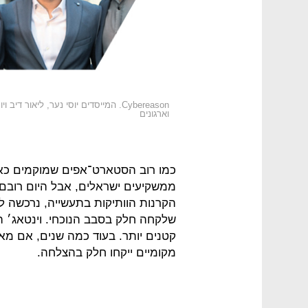
Cybereason. המייסדים יוסי נער, לי
וארגונים
כמו רוב הסטארט־אפים שמוקמים כאן,
ממשקיעים ישראלים, אבל היום רובם 
שלקחה חלק בסבב הנוכחי. וינטאג׳ ה
קטנים יותר. בעוד כמה שנים, אם מא
מקומיים ייקחו חלק בהצלחה.