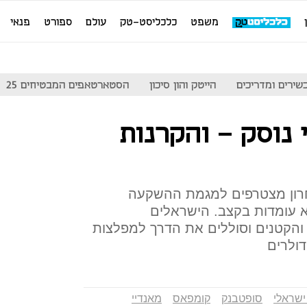
משפט
כלכליסט-טק
עולם
ספורט
פנאי
שירים ומדריכים
הייטק והון סיכון
הסטארטאפים המבטיחים 25
נוסק - והקרנות
חרון מצטרפים למגמת ההשקעה
א עומדות בקצב. הישראלים
והקטנים וסוללים את הדרך למפלצות
דולרים
ישראלי
סופטבנק
קומפאס
מאנדיי