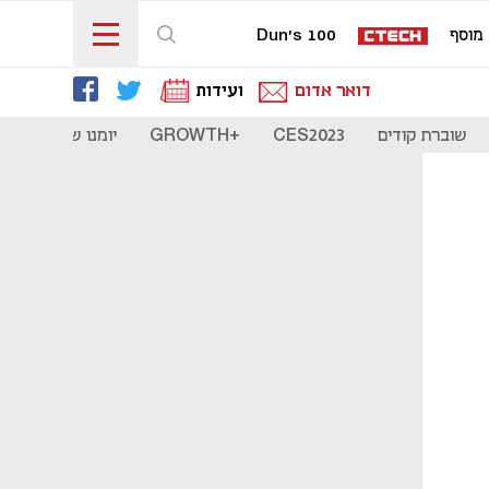
מוסף
Dun's 100
דואר אדום
ועידות
שוברת קודים
CES2023
+GROWTH
יומנו של סטארט