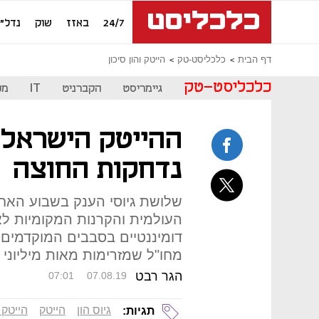
24/7
באזז
שוק
נדל"ן
דף הבית
כלכליסט-טק
הייטק והון סיכון
כלכליסט-טק
גיימריסט
הקברניט
IT
מכ
ההייטק הישראלי 
נדחקות החוצה
שלושת גיוסי הענק בשבוע הא
העולמית והקרנות המקומיות ל
דומיננטיים בסבבים המוקדמים 
מחו"ל שמזרימות מאות מיליוני 
הגר רבט
07:01
07.08.19
גיוס הון
הייטק
הייטק 
תגיות: