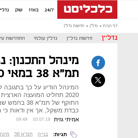
24/7
באזז
שוק
נדל"ן
דף הבית
נדל''ן
חדשות נדל''ן
נדל''ן
חדשות נדל''ן
נדל"ן עולמי
התחדשות עיר
מינהל התכנון: נ
תמ"א 38 במאי 2020
המינהל הודיע על כך בתגובה לפ
2020 תחליט המועצה הארצית
התוקף של תמ"א
כבדת משקל, אך אין ודאות כי
אמיתי גזית
09:49
03.07.19
בנייה
תמ"א 38
מינהל
תגיות: