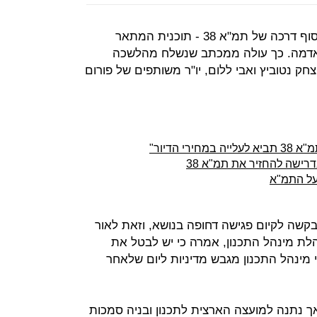
מינהל התכנון מסמן את מאי 2020 כסוף דרכה של תמ"א 38 - תוכנית המתאר
 אדמה. כך עולה ממכתב שנשלח מהלשכה
ק נטוביץ ואבי ללום, יו"ר משותפים של פורום
 הדיור"
דרישה להחזיר את תמ"א 38
על התמ"א
קשה לקיום פגישה דחופה בנושא, וזאת לאור
הלת מינהל התכנון, אמרה כי יש לבטל את
מינהל התכנון מגבש מדיניות ליום שלאחר
רה ב-2005 ל-5 שנים, אך נתנה למועצה הארצית לתכנון ובניה סמכות