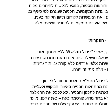
 והוראות נוספות, בנוגע לבקשות להיתרים מכוח
התמ"א המצויות בהליכים מתקדמים בוועדות המקומיות, תכניות שנערכו לפי סעיף 23
ון את האפשרות לקידום תיקון חקיקה בענין,
של הועדות המקומיות להסדיר נושאים אלה
- הפקרות"
ראול סרוגו, נשיא התאחדות בוני הארץ, אמר: "ביטול תמ"א 38 ללא פתרון חלופי
ישראל. השאלה כיום אינה האם תתרחש רעידת
ות אלפי אזרחים ללא קורת גג, תוך גרימת
- אלה מתי זה יקרה.
יטול התמ"א החלטה זו תוביל לקיטון
ת דיור בשנה מהתחלות הבנייה באיזורי הביקוש ולעליית
ארצית לתכנון והבנייה, לא לקבל את ההמלצה
א ברור מדוע פורסמה כעת – כשנה לפני מועד
מוחלטת בתחום. יש ענף שלם של חברות בנייה,