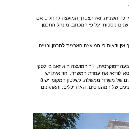
הארכה השנייה, ואז תצטרך המועצה להחליט אם
האריך את התוקף של התוכנית ב-5 שנים נוספות. על פי המכתב, מינהל התכנון
ין ודאות כי המועצה הארצית לתכנון ובנייה
 דמוקרטית, יו"ר המועצה הוא זאב ביילסקי
א לוודאי את עמדת המשרד. יחד איתו יש
במועצה עוד 32 חברים, מהם 11 נציגים של משרדי ממשלה. לשלטון המקומי יש 8
יגים של המהנדסים, האדריכלים, והארגונים