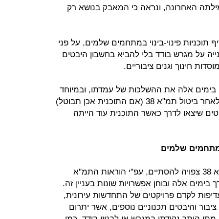
אמרה את מילתה האחרונה, ונראה כי המאבק בנושא רק
 תוכניות פינוי-בינוי במתחמים שלמים, על פני
 בנייה על מגרש בודד בלי להביא בחשבון היבטים
וסדות חינוך וגנים ציבוריים.
 בימים אלה את ההשלכות של עמדתו, ובמיוחד
הוראות מעבר המסדירות את המצב לאחר ביטול תמ"א 38 (אם התוכנית אכן תבוטל)
טים שיצאו לדרך כאשר התוכנית עוד הייתה
במתחמים שלמים
ממינהל התכנון נמסר בתגובה: "תמ"א 38 צפויה להסתיים, עפ"י הוראות התמ"א
התכנון נערך בימים אלה ובוחן אפשרויות שונות בעניין זה.
דיפות לקדם פרויקטים של התחדשות עירונית,
יבור והיבטים תכנוניים נוספים, אשר יתרום
מתן היתר נקודתי במגרש או לבניין בודד. כמו