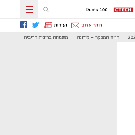
Dun's 100
דואר אדום
ועידות
דו"ח המבקר - קורונה
משפחה בריבית דריבית
תקשורת