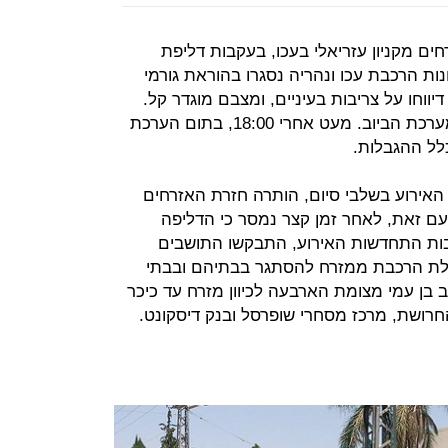
רחים מקניון עזריאלי בעכו, בעקבות דליפת
נות הרכבת עכו ונהריה נסגרו בהוראת גורמי
ווחו על צריבות בעיניים, ומצבם מוגדר קל.
נבדק חשד כי החומר המסוכן דלף למערכת הביוב. מעט אחרי 18:00, בתום הערכת
לל ההגבלות.
 האירוע בשלבי סיום, הותרה חזרת האזרחים
עם זאת, לאחר זמן קצר נמסר כי הדליפה
ות התחדשות האירוע, התבקשו התושבים
לת הרכבת ממזרח להסתגר בבתיהם ובבתי
 בן עמי מצומת הארבעה לכיוון מזרח עד כיכר
חרושת, מרכז מסחרי שופרסל ובנק דיסקונט.