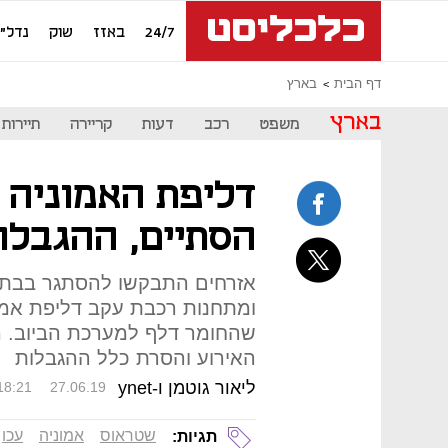
24/7
באזז
שוק
נדל"ן
דף הבית
בארץ
בארץ
משפט
רכב
דעות
קריירה
תיירות
דליפת האמוניה ב
הסתיים, ההגבלו
אזרחים התבקשו להסתגר בבתיהם
ומתחנות רכבת עקב דליפת אמו
האירוע והסרת כלל ההגבלות
ליאור גוטמן ו-ynet
18:21
27.06.19
שטראוס
אמוניה
עכו
תגיות: