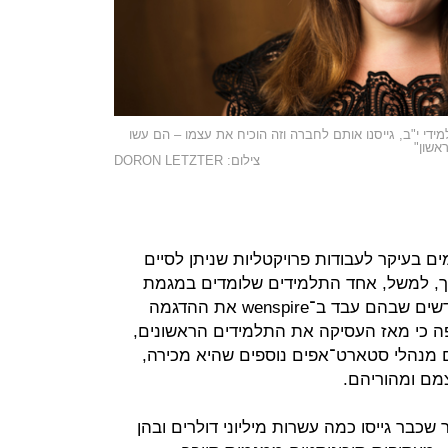
מייסדת wenspire: "ראיינו תלמידי י"ב, גייסנו אותם לחברה וזה הוכיח את עצמו – הם עשו
אשון"
צילום: DORON LETZTER
ים בעיקר לעבודות פרויקטליות שניתן לסיים
כך, למשל, אחד התלמידים שלומדים במגמת
סייבר בבליך כתב במשך חמשת החודשים שבהם עבד ב־wenspire את ההדגמה
ה כי מאז העסיקה את התלמידים הראשונים,
 מנהלי סטארט־אפים נוספים שהיא מכירה,
מם ומהוריהם.
לות יותר שכבר גייסו כמה עשרות מיליוני דולרים ובהן