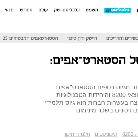
משפט
כלכליסט-טק
עולם
ספורט
פנאי
שירים ומדריכים
הייטק והון סיכון
הסטארטאפים המבטיחים 25
ל הסטארט־אפים:
ותר מגיוס כספים הסטארט־אפים
צריכים לחשוב מחוץ לקופסה. יוצאי 8200 והיחידות הטכנולוגיות
צה בעשרות חברות הוא גיוס תלמידי
בתיכונים בשכר מינימום
820
תיכוניסטים
תלמידי תיכון