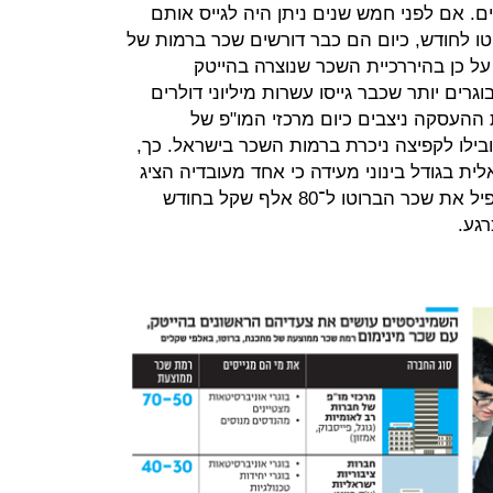
 אם לפני חמש שנים ניתן היה לגייס אותם
2 אלף שקל ברוטו לחודש, כיום הם כבר דורשים שכר ברמות של
 על כן בהיררכיית השכר שנוצרה בהייטק
רים יותר שכבר גייסו עשרות מיליוני דולרים
 ההעסקה ניצבים כיום מרכזי המו"פ של
שהובילו לקפיצה ניכרת ברמות השכר בישראל. כך,
ית בגודל בינוני מעידה כי אחד מעובדיה הציג
לה חוזה שקיבל מגוגל ובו הצעה להכפיל את שכר הברוטו ל־80 אלף שקל בחודש