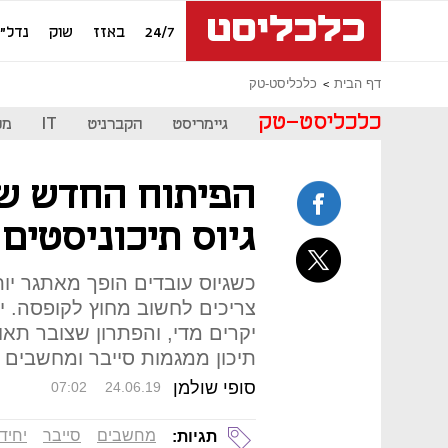
24/7
באזז
שוק
נדל"ן
דף הבית
כלכליסט-טק
כלכליסט-טק
גיימריסט
הקברניט
IT
מכ
הפיתוח החדש ש
גיוס תיכוניסטים
כשגיוס עובדים הופך מאתגר י
יקרים מדי, והפתרון שצובר תאו
תיכון ממגמות סייבר ומחשבים 
סופי שולמן
07:02
24.06.19
מחשבים
סייבר
יחידה 0
תגיות: