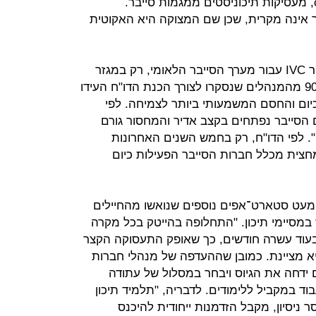
aqua security ,XM cyber ו־cympier, מעסיקות תיכוניסטים ממגמות סייבר.
 אינה מקרית, שכן שם המצוקה היא האקוטית
לפי דו"ח מיוחד שהכינה חברת המחקר IVC עבור מערך הסייבר הלאומי, רק במגזר
הסייבר חסרים היום 800 עובדים ו־90% מהמנהלים שנסקרו לצורך הכנת הדו"ח העידו
כיום והחסם המשמעותי ביותר לצמיחה. לפי
הסייבר נפתחים בקצב אדיר והמחסור גורם
 לפי הדו"ח, רק בחמש השנים האחרונות
מהוות מחצית מכלל חברות הסייבר הפעילות כיום
מעט סטארט־אפים נוספים שנואשו מהחיילים
מסיימי תיכון. "התחלופה בהייטק בכל מקרה
בעוד עשרה חודשים, כך שאופק התעסוקה הקצר
יא מציינת. כמובן שההעדפה של מנהלי חברות
דחה את הגיוס ויבחר במסלול של עתודה
ד במקביל ללימודים. לדבריה, "תלמיד תיכון
 ניסיון, מקבל הזדמנות ייחודית להיכנס