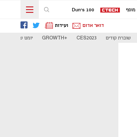
מוסף
Dun's 100
דואר אדום
ועידות
שוברת קודים
CES2023
+GROWTH
יומנו של סטארט