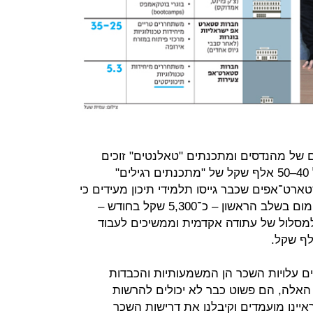
ם של מהנדסים ומתכנתים "טאלנטים" זוכים
לחוזים כאלה, אבל גם רמות שכר של 40–50 אלף שקל של "מתכנתים רגילים"
ארט־אפים שכבר גייסו תלמידי תיכון מעידים כי
לתיכוניסטים משלמים לרוב שכר מינימום בשלב הראשון – כ־5,300 שקל בחודש –
למסלול של עתודה אקדמית וממשיכים לעבוד
ם עלויות השכר הן המשמעותיות והכבדות
 האלה, הם פשוט כבר לא יכולים להרשות
איינו מועמדים וקיבלנו את דרישות השכר