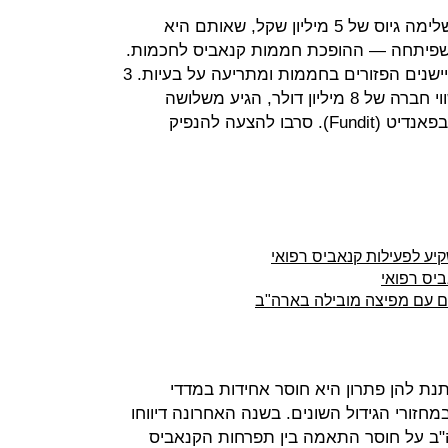
חברת האגרו־טק אינדורז (Indorz) השלימה גיוס של 5 מיליון שקל, שאותם היא
 שפיתחה — ההופכת חממות קנאביס לחכמות.
מערכת הביג דאטה אוספת מידע מחיישנים הפזורים בחממות ומתריעה על בעיות. 3
מיליון מתוך הסכום הזה, שגויס לפי שווי חברה של 8 מיליון דולר, הגיע משלושה
אנג'לים, והיתרה גויסה בגיוס המונים בפאנדיט (Fundit). סרבו להצעה להנפיק
ע לפעילות קנאביס רפואי
 עם מפיצה מובילה בארה"ב
ת להן פתרון היא חוסר אחידות במדדי
זורי הגידול השונים. בשנה האחרונה דיווחו
ה"ב על חוסר התאמה בין תפרחות הקנאביס