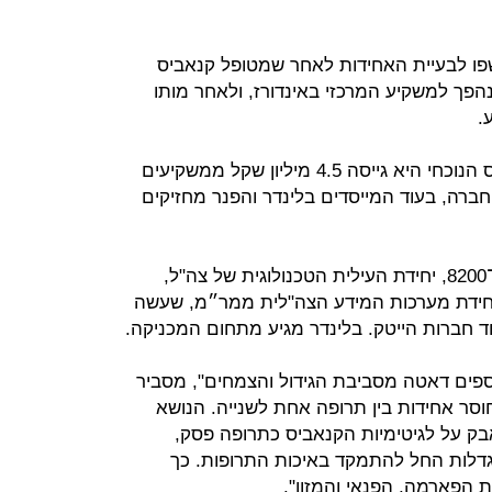
דר (37) ועידו הפנר (37) נחשפו לבעיית האחידות לאחר שמטופל קנאביס
פך למשקיע המרכזי באינדורז, ולאחר מותו
.
מאז הוקמה החברה ב־2016 ועד לגיוס הנוכחי היא גייסה 4.5 מיליון שקל ממשקיעים
קים ב־17% ממניות החברה, בעוד המייסדים בלינדר והפנר מחזיקים
את עובדיה מגייסת החברה ישירות מ־8200, יחידת העילית הטכנולוגית של צה"ל,
 יחידת מערכות המידע הצה"לית ממר״מ, שעשה
ועוד חברות הייטק. בלינדר מגיע מתחום המכניקה.
ספים דאטה מסביבת הגידול והצמחים", מסביר
וסר אחידות בין תרופה אחת לשנייה. הנושא
 על לגיטימיות הקנאביס כתרופה פסק,
גדלות החל להתמקד באיכות התרופות. כך
 הפארמה, הפנאי והמזון".