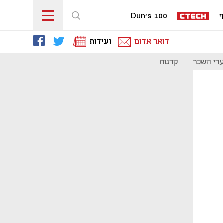
ף
Dun's 100
דואר אדום
ועידות
רי השכר
קרנות