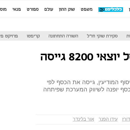
משפט
שוק ההון
עולם
ספורט
פנאי
מוס
ת
סקירת שוקי חו"ל
השורה התחתונה
קריפטו
פרויקט פע
חברת אינדורז של יוצאי 8200 גייסה
סוף המודיעין, גייסה את הכסף לפי
יון דולר. הכסף יופנה לשיווק המערכת שפיתחה
דורז
עידו הפנר
אור בלינדר