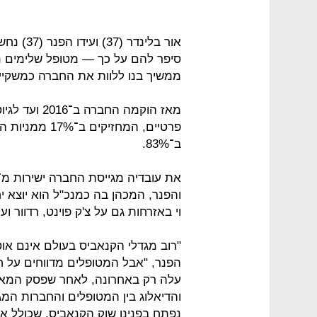
אור בלינ
סיפר להם על כך — מטופל שלימים נה
ממשיך בנו ללוות את החברה כמשקיע
פרטיים, המחזי
ב־83%.
והפנר, המכהן בה כמנכ"ל הוא יוצא
וי באזרחות גם על צ'ק פוינט, רדוור 
"רוב מגדלי הקנאביס בעולם אינם או
הפנר, "אבל המטופלים מדווחים על ח
עלה רק באחרונה, לאחר שפסק המאבק
והדיאלוג בין המטופלים והחברות המ
נפתח בפנינו שוק הקנאביס, שכולל את