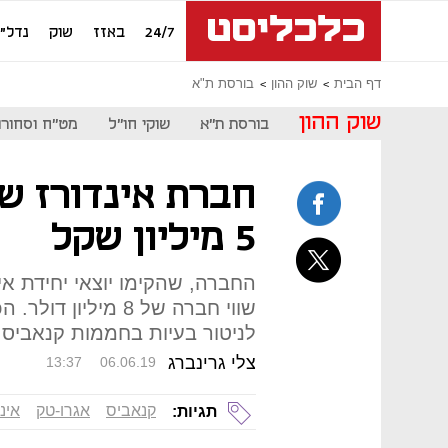
24/7
באזז
שוק
נדל"ן
דף הבית
שוק ההון
בורסת ת"א
שוק ההון
בורסת ת"א
שוקי חו"ל
מט"ח וסחורו
5 מיליון שקל
החברה, שהקימו יוצאי יחידת אי
שווי חברה של 8 מיל
לניטור בעיות בחממות קנאביס
צלי גרינברג
13:37
06.06.19
קנאביס
אגרו-טק
אינ
תגיות: