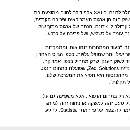
מערכת של אינדורז עולה כ־80 אלף דולר לדונם וכ־320 אלף דולר לחווה ממוצעת בת
שוק הזה הן ארגוס האמריקאית ופריבה הקנדית,
שמציעות מערכות דומות תמורת כמיליון דולר ל־4 דונם. הנתח של ארגוס מתוך שוק
נה עומד על כשליש, ושל פריבה על כרבע.
פנר, "בעוד המתחרות זנחו אותו ומתמקדות
 יעיל יותר שמוזיל עלויות. כספי הגיוס האחרון
דור לשוק הענקי שרק מתחיל בצפון אמריקה.
חברנו גם לחברת מערכות הניטור הקנדית Zedi Solutions, שפועלת בתחום הנפט
ם מההכנסות היא תפיץ את המערכת שלנו,
 תקלות".
א רק בתחום הרפואי, אלא משפיעה גם על
יק טעם זהה למשקה או ניחוח זהה למותג
מתגבש. שוק הקנאביס החוקי בצפון אמריקה צפוי, על פי האתר Statista, להגיע