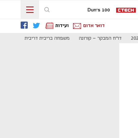
Dun's 100
דואר אדום
ועידות
דו"ח המבקר - קורונה
משפחה בריבית דריבית
תקשורת