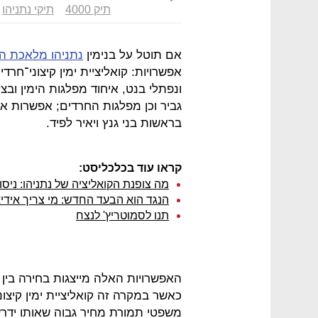
תיק 4000
תיקי נתניהו
אם תוטל על בנימין
נתניהו מלאכת 
אפשרויות: קואליציית ימין קיצוני־חר
ונפתלי בנט, איחוד מפלגות הימין ובצ
גביר וכן מפלגות החרדים; אפשרות אח
בראשות בני גנץ ויאיר לפיד.
קראו עוד בכלכליסט:
מה צופנת הקואליציה של נתניהו: ניס
הנגד הוא הבעד החדש: מי צריך אידיא
תנו לסמוטריץ' לנצח
האפשרויות האלה מייצגות בחירה בין ק
כאשר במקרה זה קואליציית ימין קיצו
משפטי תמורת מחיר גבוה שאותו ידרש