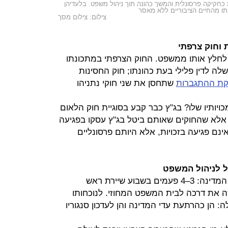
יות כחקיקה פרסונלית והמשך כהונה תוך ניהול משפט. בלעדיהן
ותו מהחיים הציבוריים ללא מאסר
צילום: צילום מסך
ת לחלץ אותו ממשפט. החוק הצרפתי במתכונתו
ה לדין פלילי בעת כהונתו; חוק החסינות
קת ההתגברות
שתחסן את שני חוקי נתניהו
ויותיו שלו? בג"ץ כבר קבע בסוגיית חוק הלאום
. אלא שהחוקים שאותם ביטל בג"ץ עסקו בפגיעה
אינם פגיעה בזכויות, אלא היותם פרסונליים
זה יהיה מראה חסר תקדים בתולדות המדינה: 3–4 פעמים בשבוע שיירת ראש
ת דרכה לבית המשפט המחוזי. לנוכחותו
: הן כהרתעת עדי המדינה והן לעדכון סנגוריו