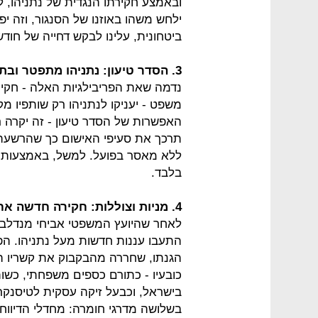
ובאמצע חקירתו הנגדית של נתניהו, ל
ילחש משהו באוזנו של הסנגור, וזה יפ
ביטחונית, עלינו לבקש דחייה של חודש
3. הסדר טיעון: נתניהו מתפטר ובתמורה לא נכלא
נדמה שאת הפריבילגיות האלה - חקיקת
משפט - יעניקו לנתניהו רק שותפיו מק
האפשרות של הסדר טיעון - זה יקרה 
תרכך את סעיפי האישום כך שהרשעה 
ללא מאסר בפועל. למשל, באמצעות
בלבד.
4. מניות וצוללות: חקירה חדשה אחרי הבחירות
לאחר שהיועץ המשפטי אביחי מנדלב
התעבו עננות חדשות מעל נתניהו. הפ
הגנתו, שחררה מהבקבוק את קשריו המ
כובעיו - כתורם כספים משפחתי, כשו
בישראל, וכבעל זיקה עסקית לטיסנקר
בשלושה מדרגי חומרה: מחדלי הדיווח 