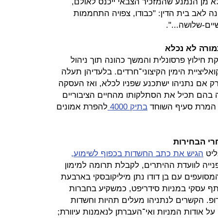
א מן הנמנע שהמזכיר הצבאי ייכנס לאולם,
נה לאב בית הדין: "כבודו, צפויה התחממות
יים-שלושה...".
 חילוץ פרסונלית והמשך כהונה תוך ניהול
ואליציית הימין הקיצוני־חרדים. בלעדיהן תעלה
רק אם נתניהו ישתכנע שפניו לכלא, ואז העסקה
בהם תכיל את הסתלקותו מהחיים הציבוריים
 המרת סעיף השוחד
בתיק 4000
להפרת אמונים
ליט
הגיש את כתב החשדות בכפוף לשימוע,
נייה לוועדת ההיתרים, לקבלת תרומה למימון
סועפים עם בן דודו נתן מיליקובסקי בארבעת
תף עסקי במניות סידריפט, כמשקיע בחברות
ופ. הקשרים לנתניהו מעלים תהיות וחשדות
על אודות המניות ואי־העברתן לנאמנות עיוורת;