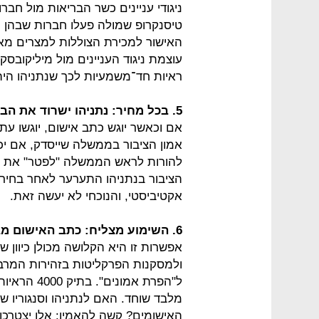
ניגודי עניינים כשר הבריאות מול חבר
טיסנקרופ שמולה פעלו חברות שבהן מי
האישור למכירת הצוללות למצרים מאח
עוצמת ניגוד העניינים מול מיליקובסק
ראיות חד־משמעיות לכך שנתניהו היה 
5. בכל מחיר: נתניהו ישרוד את הבג"צים נגד פיטוריו
אם וכאשר יוגש כתב אישום, יוגשו עתי
אמון הציבור בממשלה שייסדק, אם יכ
להורות לראש הממשלה "לפטר" את עצ
הציבור בנתניהו התערער לאחר בחירות
אקטיביסטי, והנוכחי לא יעשה זאת.
6. השימוע מצליח: כתב האישום מבוטל או מרוכך
אפשרות זו היא הקלושה מכולן כיוון 
ולמסקנות הפרקליטות בזהירות המרב
ל"הפרת אמו
מלבד שוחד. האם לנתניהו וסנגוריו 
האישומים? קשה להאמין: אלו יצטרכו