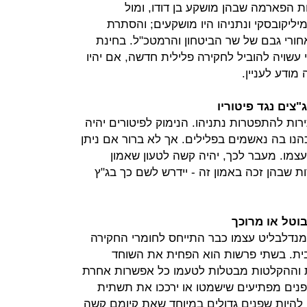
ות הפארמה שבהן מושקע בן דודו, ומול
ליקובסקי ונתניהו היו מושקעים; והסתרת
ורי גבם של שר הביטחון והרמטכ"ל. בחינת
י עשויה להוביל לחקירה פלילית חדשה, אם יהיו
מודע לעניין.
רות להתפטרות נתניהו. הנימוק לפיטורים יהיה
הנו בה נאשמים בפלילים. אך לא ברור אם ניתן
מו. מעבר לכך, יהיה קשה לטעון שאמון
 שבהן זכה באמון זה - יידרש לשם כך בג"ץ
שמנדלבליט עצמו כבר התייחס לחומרי החקירה
ית. בשתי פרשות הוא הפחית את השוחד
נים". בתיק 4000 הראיות וההקלטות מבטלות לטעמו כל אפשרות אחרת
שפנים מפתיעים שישמטו או ירככו את תשתית
 להיות שפנים גדולים במיוחד שאת קיומם קשה