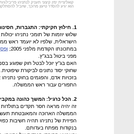
קואליציית ימין קיצוני תעניק לנתניהו פריבילג
הוא יגיע להסדר טיעון מרוכך, שיוביל להסתלק
1. חילוץ חקיקתי: התגברות, חסינות וחוק צרפתי
שלוש יוזמות של תומכי נתניהו יכולו
הישראלית, שלפיו לא יועמד ראש ממשל
במתכונתו הקודמת מלפני 2005;
ופס
מפני ביטול בבג"ץ.
האם בג"ץ יוכל לבטל חוק שפוגע בסמכ
שחוקי יסוד נתונים לביקורת שיפוטית
בזכויות אדם, והפגמים בחוקי נתניהו 
התפורים עבור ראש הממשלה.
2. הכל כרגיל: המשך כהונה במקביל לניהול המשפט
הממשלה הארוכה והמאובטחת תעשה א
הפיזית של נתניהו תהיה חשיבות כפולה
בנקודות מפתח בעדותם.