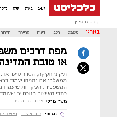
24/7
באזז
שוק
נדל"ן
דף הבית
בארץ
בארץ
משפט
רכב
דעות
קריירה
תיירות
מפת דרכים משפט
או טובת המדינה
תיקוני חקיקה, הסדר טיעון או 
ממשלה: אם נתניהו יעמוד בר
המשפטיות העיקריות שיעמדו ב
כתבי האישום הנוכחיים שעומדי
משה גורלי
13:03
09.04.19
כתב אישום
ראש הממ
תגיות: