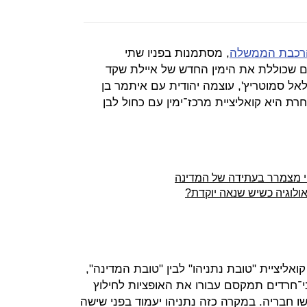
הרכבת הממשלה
, מסתמנות בפניו שתי
דים שכוללת את הימין החדש של איילת שקד
לאל סמוטריץ', עוצמה יהודית עם איתמר בן
רת היא קואליציית מרכז־ימין עם כחול לבן
וי מצמרר בעתידה של המדינה
ולוגיה כשיש שנאה יוקדת?
ואליציית "טובת נתניהו" לבין "טובת המדינה",
ני־חרדים תמקסם עבורו את האופציות לחילוץ
ו חבריה. במקרה כזה נתניהו יעמוד בפני שישה