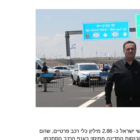
לפי מבקר המדינה, ב-2017 נעו בכבישי ישראל כ- 2.86 מיליון כלי רכב פרטיים, שהם
כב ל-1,000 תושבים. הכנסות המדינה ממיסוי בענף הרכב הסתכמו