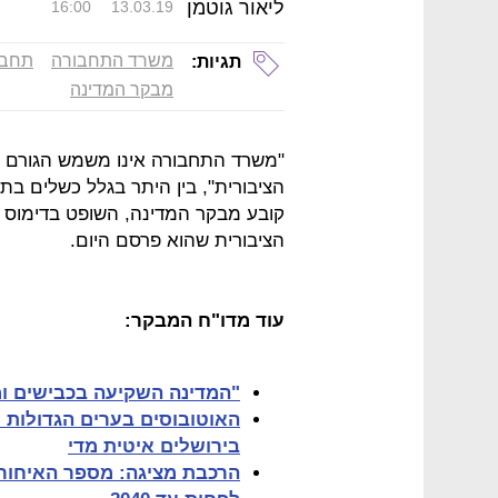
ליאור גוטמן
16:00
13.03.19
משרד התחבורה
תחבו
תגיות:
מבקר המדינה
"משרד התחבורה אינו משמש הגורם ה
הציבורית", בין היתר בגלל כשלים בת
קובע מבקר המדינה, השופט בדימוס י
הציבורית שהוא פרסם היום.
עוד מדו"ח המבקר:
"המדינה השקיעה בכבישים ומ
בירושלים איטית מדי
הרכבת מציגה: מספר האיחורים