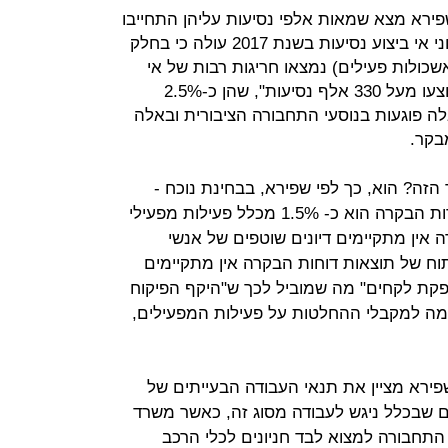
פירא מצא שמאות אלפי נסיעות עליהן התחייבו
המפעילים כלל לא בוצעו. "מעיון בנתוני אי ביצוע נסיעות בשנת 2017 עולה כי בחלק
24 האשכולות שנבדקו (מתוך 34 אשכולות פעילים) נמצאו חריגות רבות של אי
ביצוע", ועד לרמה בה "נמצא כי לא בוצעו מעל 330 אלף נסיעות", שהן כ-2.5%
לה פוגעות בנוסעי התחבורה הציבורית ובאלה
בקר.
זה? הוא, כך לפי שפירא, בבחינת נוכח -
נפקד. "היקף הבקרות שמבצעות חברות הבקרה הוא כ- 1.5% מכלל פעילות מפעילי
אין מתקיימים דיונים שוטפים של אנשי
וח של תוצאות דוחות הבקרה אין מתקיימים
הפקת לקחים" מה שמוביל לכך ש"היקף הפיקוח
מה למקבלי ההחלטות על פעילות המפעילים,
ירא מציין את תנאי העבודה הבעייתים של
שבכלל ניגש לעבודה מסוג זה, כאשר משרד
התחבורה למצוא לבד חניונים לכלי הרכב