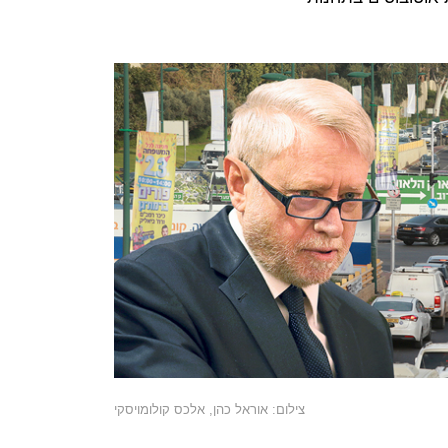
צילום: אוראל כהן, אלכס קולומויסקי