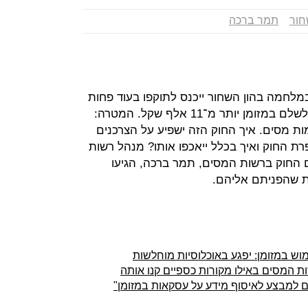
חור
תמר ברכה
לחמה בהון השחור ייכנס לתוקפו בעוד פחות
משבועיים. החל מ־1 בינואר לא נוכל לשלם במזומן יותר מ־11 אלף שקל. המטרה:
ות מסים. איך החוק הזה ישפיע על הצרכנים
ת החוק ואיך בכלל ייאכפו אותו? מנהל רשות
ום החוק ברשות המסים, תמר ברכה, הגיעו
ת שהפניתם אליהם.
וש במזומן: יפגע באוכלוסיות מוחלשות
שות המסים באילו מקורות כספיים קנו אותה
 למבצע לאיסוף מידע על עסקאות במזומן"