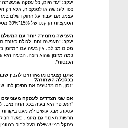
יעקב: "עד היום, כל עסקה שנעשתה 
צפוי לענישה או לסנקציה, אלא רק ה
הסנקציות הן קנס של 15%־30% מסכום ההפרה".
הענישה מחמירה יותר עם המשלם 
יעקב: "הענישה זהה. לכולנו כאזרחים
מסים מכולם. אין בעיה עם המזומן כ
כמה מזומן שהוא רוצה. הבעיה היא
הכנסות".
אתם מצפים מהאזרחים להבין שבר
בכלכלה השחורה?
"נכון, הם מקטינים את הסיכון להון 
אם שני הצדדים לעסקה מעוניינים ב
"האכיפה היא בעיה בכל התחומים, ל
עסקה, אבל עושים לא מעט ביקורות 
הרשות תאכוף גם מזומן. כאשר הביק
ניתקל במי ששילם מעל לחוק במזומן, נ