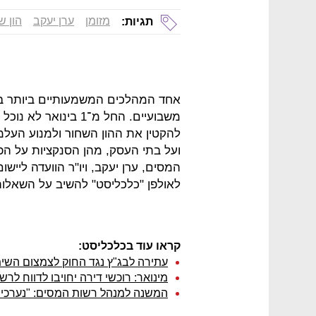
מזומן
ערן יעקב
הון ש
תגיות:
אחד המהלכים המשמעותיים ביותר במ
להקטין את ההון השחור ולמנוע העלמ
ועל בתי העסק, מהן הסנקציות על הפר
המסים, ערן יעקב, ויו"ר הוועדה לייש
לאולפן "כלכליסט" להשיב על השאלו
קראו עוד בכלכליסט:
עתירה לבג"ץ נגד החוק לצמצום השימ
מינואר: רוכשי דירה יחויבו לדווח לר
המשנה למנהל רשות המסים: "נערכים