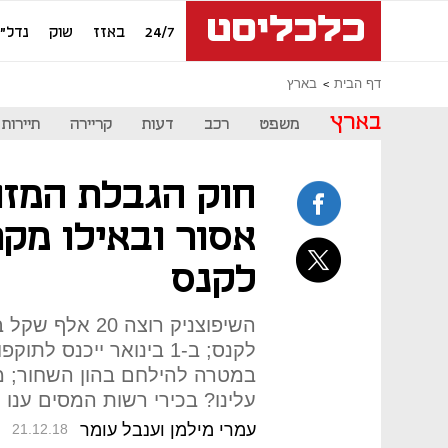
24/7
באזז
שוק
נדל"ן
דף הבית
בארץ
בארץ
משפט
רכב
דעות
קריירה
תיירות
חוק הגבלת המזומ
אסור ובאילו מקר
לקנס
השיפוצניק רוצה 
לקנס; ב-1 בינואר ייכנס
במטרה להילחם בהון השחור; מ
עלינו? בכירי רשות המסים ענ
עמרי מילמן וענבל עומר
21.12.18