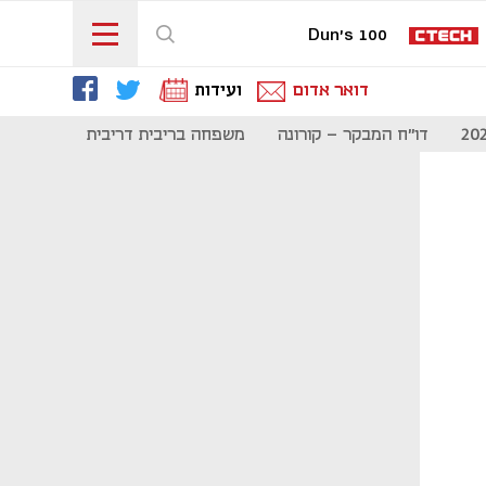
Dun's 100
דואר אדום
ועידות
דו"ח המבקר - קורונה
משפחה בריבית דריבית
תקשורת