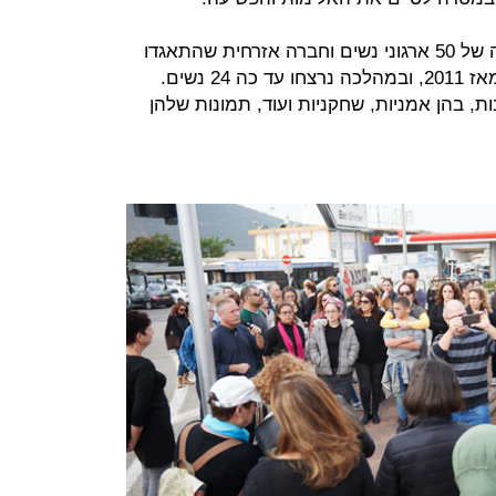
"מצב חירום" – מכנים זאת בקואליציה של 50 ארגוני נשים וחברה אזרחית שהתאגדו
לקראת תום השנה המדממת ביותר מאז 2011, ובמהלכה נרצחו עד כה 24 נשים.
, בהן אמניות, שחקניות ועוד, תמונות שלהן