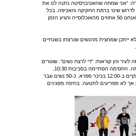
ה: "אני שמחה שהאוניברסיטה נתנה לנו את
לדרוש שינוי ברמת החקיקה והאכיפה. בכל
המישורים נדרשת יציאה מהאדישות. אנחנו 50 אחוזים מהאוכלוסייה והגיע הזמן
לא ייתכן שמחצית מהנשים שנרצחו בשנתיים
שים את הכניסה לעיר והן קוראות: "די לרצח נשים". שוטרים
הכווינו את התנועה ואפשרו את זרימתה. החסימה הסתיימה בסביבות 10:30,
והפעילות החלו להתכונן לעצרת שתתקיים ב-12:00 בכיכר ספרא. כ-50 נשים וגבר
 אך לא מפריעים לתנועה. בחיפה מפגינים