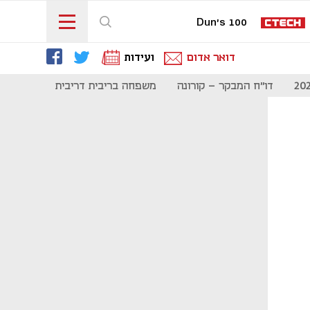
Dun's 100
דואר אדום
ועידות
דו"ח המבקר - קורונה
משפחה בריבית דריבית
תקשורת