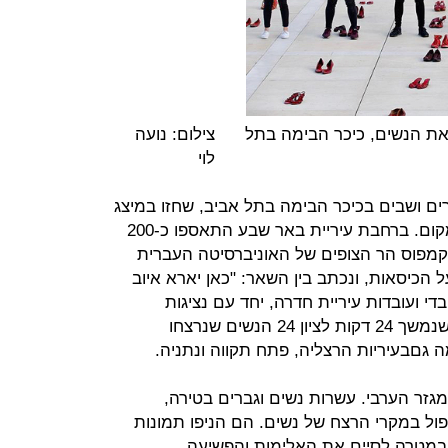
את הנשים, כיכר הבימה בתל
צילום: נועה
לוי
ם ושבים בכיכר הבימה בתל אביב, שחזו במיצג
של מאות נעליים אדומות שנפרשו במקום. ברחבת עיריית באר שבע התאספו כ-200
מפוס הר הצופים של האוניברסיטה העברית
 הכיסאות, ונכתב בין השאר: "כאן יארא איוב
י ועובדות עיריית חדרה, יחד עם נציגות
מארגוני נשים בעיר, השתתפו בטקס שנמשך 24 דקות לציון 24 הנשים שנרצחו
גםבעיריות הרצליה, פתח תקווה ונתניה.
מגזר הערבי. עשרות נשים וגברים בטירה,
יפול במקרי הרצח של נשים. הם הניפו תמונות
במטרה לסיים את האלימות והפשיעה.