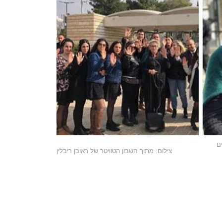
ם
צילום: מתוך חשבון הטוויטר של ראובן ריבלין