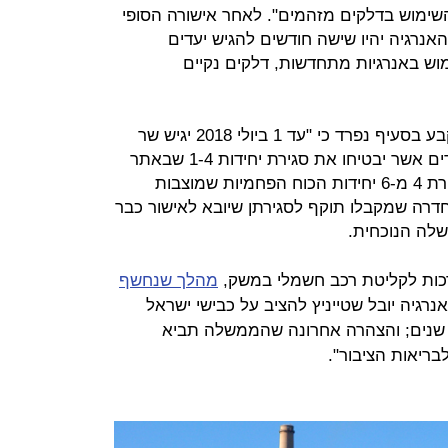
השימוש בדלקים מזהמים". לאחר אישורה הסופי
אנרגיה יהיו שישה חודשים להגיש יעדים
וש באנרגיות מתחדשות, דלקים נקיים
כדי להשלים את המהלך הסביבתי נקבע בסעיף נפרד כי "עד 1 ביולי 2018 יגיש שר
האנרגיה הצעה להחלטה בעניין הצעדים אשר יבטיחו את סגירת יחידות 1-4 שבאתר
אורות רבין עד יוני 2022". מדובר בסגירת 4 מ-6 יחידות הכוח הפחמיות שמוצבות
ה שמקבלו תוקף לסגירתן שיובא לאישור כבר
שלה הנוכחית.
כות לקליטת רכב חשמלי במשק,
מהלך שנחשף
רגיה יובל שטייניץ להציב על כבישי ישראל
 שלוש שנים; והצהרה אחרונה שהממשלה תביא
בריאות הציבור".