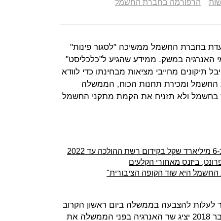
שות
הרפורמה בחברת החשמל
דת בחברת החשמל ממשיכה "לסגור פינות"
י האנרגיה במשק. ממידע שהגיע ל"כלכליסט"
ל תיקונים מחייבי מציאות מבחינתו כדי לוודא
 החשמל ומכירת תחנות הכוח, הממשלה
 בחשמל ולא תזניח את הקמת מתקני החשמל
20
נט, ביזנס מאחורי הקלעים
החשמל היא שוד הקופה הציבורית"
 לעלות להצבעה בממשלה ביום ראשון הקרוב
כולל התחייבות שלפיה "עד 1 באוקטובר 2018 יציג שר האנרגיה בפני הממשלה את