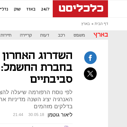
24/7
באזז
שוק
נדל"ן
דף הבית
בארץ
בארץ
משפט
רכב
דעות
קריירה
תיירות
השדרוג האחרון 
בחברת החשמל: ת
סביבתיים
לפי נוסח הרפורמה שיעלה להצ
האנרגיה יציג השנה מדיניות אר
בדלקים מזהמים
ליאור גוטמן
21:44
30.05.18