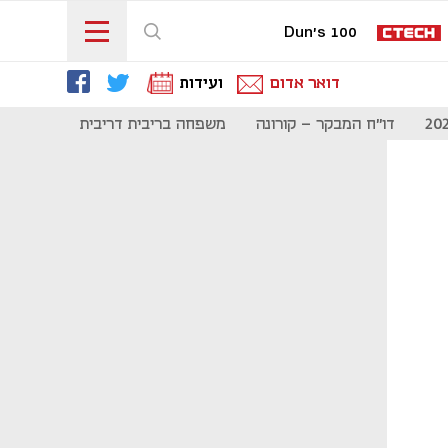
Dun's 100
דואר אדום
ועידות
דו"ח המבקר - קורונה
משפחה בריבית דריבית
תקשורת